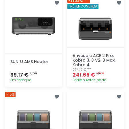
-33,33 €
rapidamente
rapidamente
PRÉ-ENCOMENDA
Anycubic ACE 2 Pro,
Kobra 3, 3 V2, 3 Max,
SUNLU AMS Heater
Kobra 4
274,17 €
s/iva
99,17 €
241,65 €
s/iva
s/iva
Em estoque
Pedido Antecipado
Adicionar
Adicionar
-15%
rapidamente
rapidamente