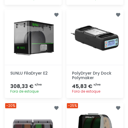
Adicionar
Adicionar
rapidamente
rapidamente
SUNLU FilaDryer E2
PolyDryer Dry Dock
Polymaker
308,33 €
45,83 €
s/iva
s/iva
Fora de estoque
Fora de estoque
Adicionar
Adicionar
-20%
-25%
rapidamente
rapidamente