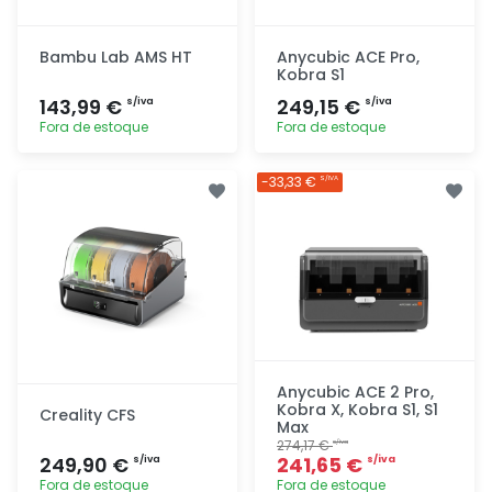
Bambu Lab AMS HT
Anycubic ACE Pro,
Kobra S1
143,99 €
249,15 €
s/iva
s/iva
Fora de estoque
Fora de estoque
Adicionar
Adicionar
-33,33 €
S/IVA
rapidamente
rapidamente
Anycubic ACE 2 Pro,
Kobra X, Kobra S1, S1
Creality CFS
Max
274,17 €
s/iva
249,90 €
241,65 €
s/iva
s/iva
Fora de estoque
Fora de estoque