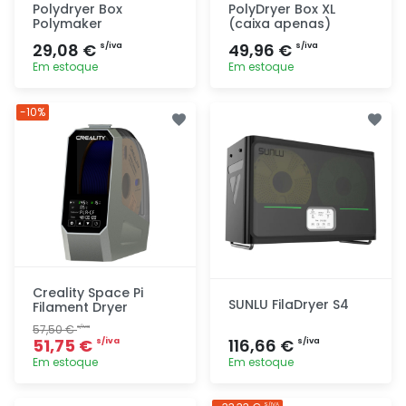
Polydryer Box
PolyDryer Box XL
Polymaker
(caixa apenas)
29,08 €
49,96 €
s/iva
s/iva
Em estoque
Em estoque
Adicionar
Adicionar
-10%
rapidamente
rapidamente
Creality Space Pi
SUNLU FilaDryer S4
Filament Dryer
57,50 €
s/iva
51,75 €
116,66 €
s/iva
s/iva
Em estoque
Em estoque
Adicionar
Adicionar
S/IVA