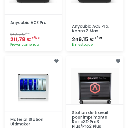
Anycubic ACE Pro
Anycubic ACE Pro,
Kobra 3 Max
249,15 €
s/iva
211,78 €
249,15 €
s/iva
s/iva
Pré-encomenda
Em estoque
Adicionar
Adicionar
rapidamente
rapidamente
Station de travail
pour imprimante
Material Station
Raise3D Pro3
Ultimaker
Plus/Pro2 Plus