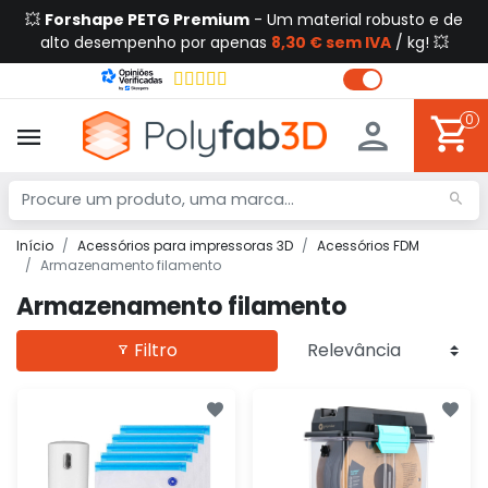
💥
Forshape PETG Premium
- Um material robusto e de
alto desempenho por apenas
8,30 € sem IVA
/ kg! 💥
0
Início
Acessórios para impressoras 3D
Acessórios FDM
Armazenamento filamento
Armazenamento filamento
Filtro