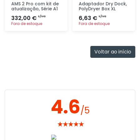
AMS 2 Pro com kit de
Adaptador Dry Dock,
atualização, Série A1
PolyDryer Box XL
332,00 €
6,63 €
s/iva
s/iva
Fora de estoque
Fora de estoque
Adicionar
Adicionar
rapidamente
rapidamente
Voltar ao início
4.6
/5
★
★
★
★
★