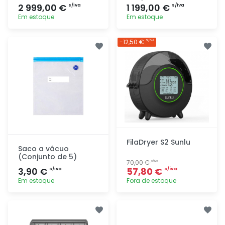
2 999,00 €
1 199,00 €
s/iva
s/iva
Em estoque
Em estoque
Adicionar
Adicionar
-12,50 €
S/IVA
rapidamente
rapidamente
FilaDryer S2 Sunlu
Saco a vácuo
(Conjunto de 5)
70,00 €
s/iva
3,90 €
57,80 €
s/iva
s/iva
Em estoque
Fora de estoque
Adicionar
Adicionar
rapidamente
rapidamente