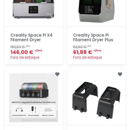
Creality Space Pi X4
Creality Space Pi
Filament Dryer
Filament Dryer Plus
182,50 €
82,50 €
s/iva
s/iva
146,00 €
61,88 €
s/iva
s/iva
Fora de estoque
Fora de estoque
Adicionar
Adicionar
rapidamente
rapidamente