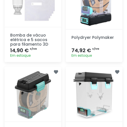
Bomba de vácuo
Polydryer Polymaker
elétrica e 5 sacos
para filamento 3D
14,90 €
74,92 €
s/iva
s/iva
Em estoque
Em estoque
Adicionar
Adicionar
rapidamente
rapidamente