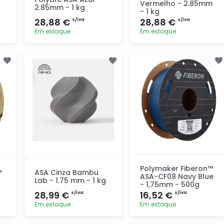
Vermelho - 2.85mm
2.85mm - 1 kg
- 1 kg
28,88 €
28,88 €
s/iva
s/iva
Em estoque
Em estoque
Adicionar
Adicionar
rapidamente
rapidamente
Polymaker Fiberon™
™
ASA Cinza Bambu
ASA-CF08 Navy Blue
Lab - 1.75 mm - 1 kg
- 1,75mm - 500g
28,99 €
16,52 €
s/iva
s/iva
Em estoque
Em estoque