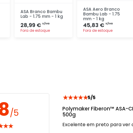
ASA Aero Branco
ASA Branco Bambu
Bambu Lab - 1.75
Lab - 1.75 mm - 1 kg
mm - 1 kg
28,99 €
45,83 €
s/iva
s/iva
Fora de estoque
Fora de estoque
Adicionar
Adicionar
rapidamente
rapidamente
★
★
★
★
★
5/5
.8
Polymaker Fiberon™ ASA-CF
/5
500g
Excelente em preto para ver o
★
★
★