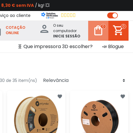
s
8,30 € sem IVA
/ kg! 💥
viço ao cliente
O seu
0
0
COTAÇÃO
computador
ONLINE
INICIE SESSÃO
🧬 Que impressora 3D escolher?
📣 Blogue
30 de 35 item(ns)