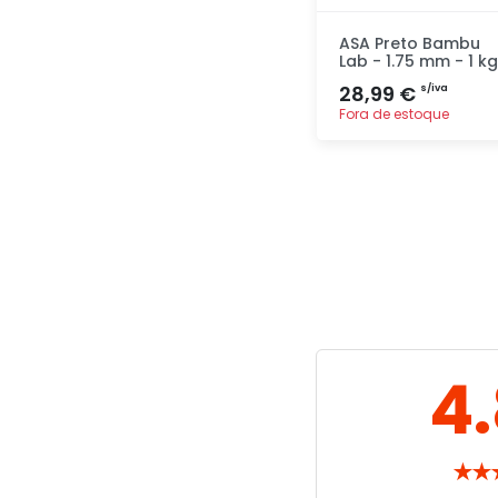
ASA Preto Bambu
Lab - 1.75 mm - 1 kg
28,99 €
s/iva
Fora de estoque
Adicionar
rapidamente
4
★
★