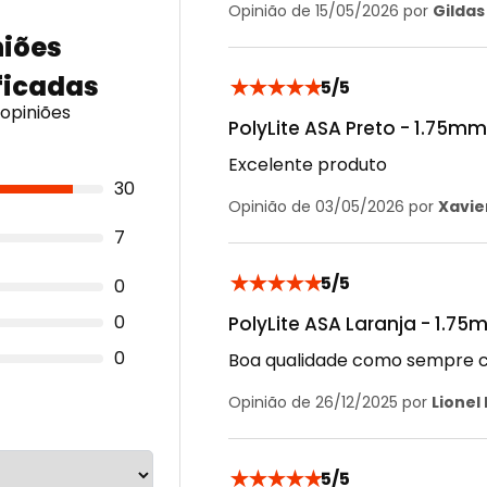
Opinião de 15/05/2026 por
Gildas 
★
★
★
★
★
5/5
opiniões
PolyLite ASA Preto - 1.75mm 
Excelente produto
30
Opinião de 03/05/2026 por
Xavie
7
★
★
★
★
★
5/5
0
0
PolyLite ASA Laranja - 1.75m
0
Boa qualidade como sempre 
Opinião de 26/12/2025 por
Lionel 
★
★
★
★
★
5/5