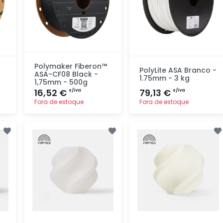
Polymaker Fiberon™
PolyLite ASA Branco -
ASA-CF08 Black -
1.75mm - 3 kg
1,75mm - 500g
16,52 €
79,13 €
s/iva
s/iva
Fora de estoque
Fora de estoque
Adicionar
Adicionar
rapidamente
rapidamente