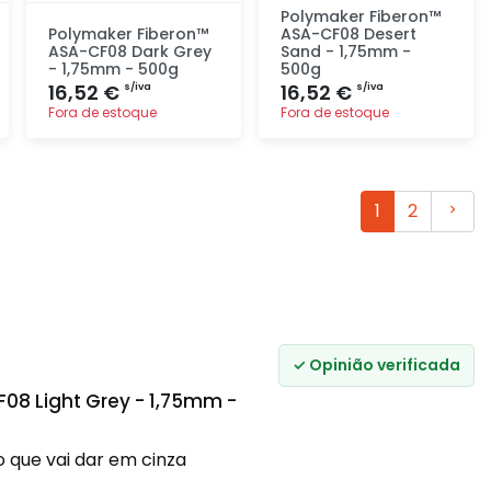
Polymaker Fiberon™
Polymaker Fiberon™
ASA-CF08 Desert
ASA-CF08 Dark Grey
Sand - 1,75mm -
- 1,75mm - 500g
500g
16,52 €
16,52 €
s/iva
s/iva
Fora de estoque
Fora de estoque
Adicionar
Adicionar
rapidamente
rapidamente
Segui
1
2
✓ Opinião verificada
08 Light Grey - 1,75mm -
 que vai dar em cinza