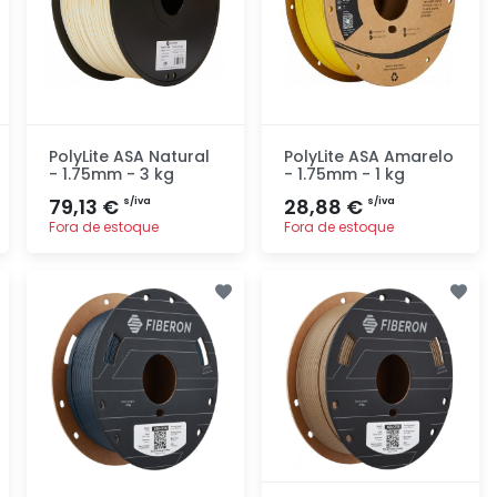
PolyLite ASA Natural
PolyLite ASA Amarelo
- 1.75mm - 3 kg
- 1.75mm - 1 kg
79,13 €
28,88 €
s/iva
s/iva
Fora de estoque
Fora de estoque
Adicionar
Adicionar
rapidamente
rapidamente