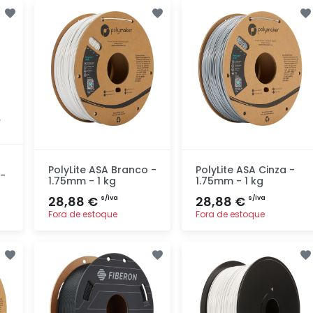
Adicionar
Adicionar
rapidamente
rapidamente
PolyLite ASA Branco -
PolyLite ASA Cinza -
-
1.75mm - 1 kg
1.75mm - 1 kg
28,88 €
28,88 €
s/iva
s/iva
Fora de estoque
Fora de estoque
Adicionar
Adicionar
rapidamente
rapidamente