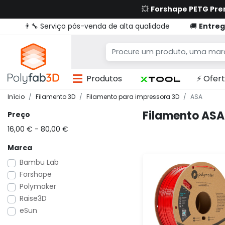
💥
Forshape PETG Pr
👨‍🔧 Serviço pós-venda de alta qualidade
🚚
Entreg
Produtos
⚡ Ofert
Início
Filamento 3D
Filamento para impressora 3D
ASA
Filamento ASA
Preço
16,00 € - 80,00 €
Marca
Bambu Lab
Forshape
Polymaker
Raise3D
eSun