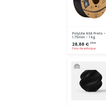
PolyLite ASA Preto -
1.75mm - 1 kg
28,88 €
s/iva
Fora de estoque
Adicionar
rapidamente