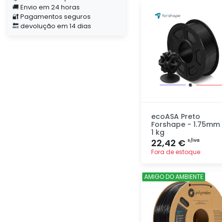
Adicionar
🚚 Envio em 24 horas
rapidamente
🔐 Pagamentos seguros
🔙 devolução em 14 dias
ecoASA Preto
Forshape - 1.75mm 
1 kg
22,42 €
s/iva
Fora de estoque
Adicionar
AMIGO DO AMBIENTE
rapidamente