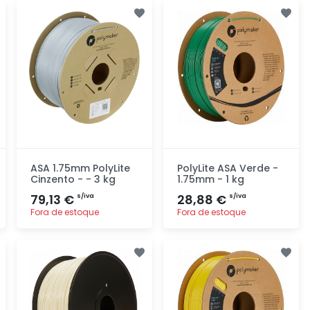
Adicionar
Adicionar
rapidamente
rapidamente
ASA 1.75mm PolyLite
PolyLite ASA Verde -
Cinzento - - 3 kg
1.75mm - 1 kg
79,13 €
28,88 €
s/iva
s/iva
Fora de estoque
Fora de estoque
Adicionar
Adicionar
rapidamente
rapidamente