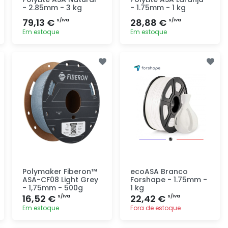
- 2.85mm - 3 kg
- 1.75mm - 1 kg
79,13 €
28,88 €
s/iva
s/iva
Em estoque
Em estoque
Adicionar
Adicionar
rapidamente
rapidamente
Polymaker Fiberon™
ecoASA Branco
ASA-CF08 Light Grey
Forshape - 1.75mm -
- 1,75mm - 500g
1 kg
16,52 €
22,42 €
s/iva
s/iva
Em estoque
Fora de estoque