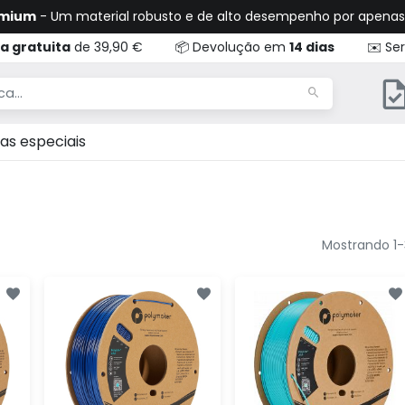
emium
- Um material robusto e de alto desempenho por apena
a gratuita
de 39,90 €
📦 Devolução em
14 dias
✉️ Ser
as especiais
Mostrando 1-