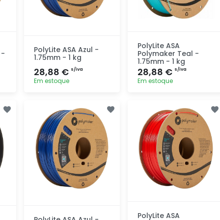
PolyLite ASA
PolyLite ASA Azul -
 -
Polymaker Teal -
1.75mm - 1 kg
1.75mm - 1 kg
28,88 €
28,88 €
s/iva
s/iva
Em estoque
Em estoque
Adicionar
Adicionar
rapidamente
rapidamente
PolyLite ASA
PolyLite ASA Azul -