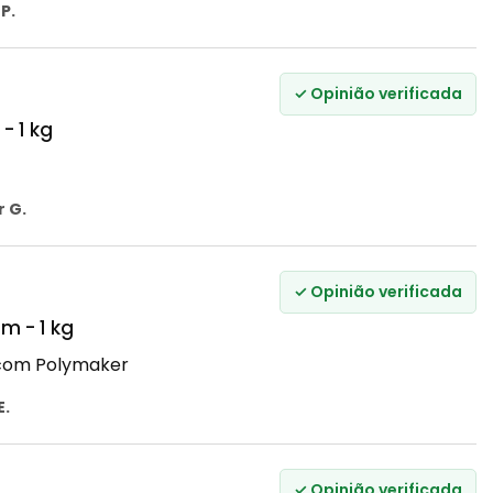
P.
✓ Opinião verificada
- 1 kg
r G.
✓ Opinião verificada
m - 1 kg
com Polymaker
E.
✓ Opinião verificada