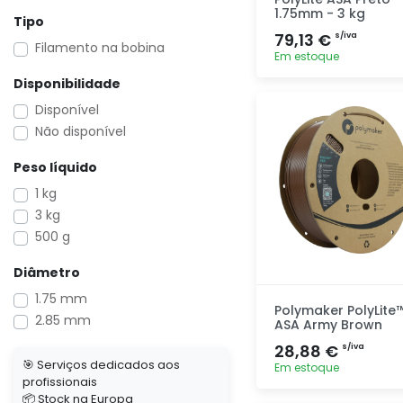
1.75mm - 3 kg
Tipo
79,13 €
s/iva
Filamento na bobina
Em estoque
Disponibilidade
Adicionar
Disponível
rapidamente
Não disponível
Peso líquido
1 kg
3 kg
500 g
Diâmetro
1.75 mm
Polymaker PolyLite
2.85 mm
ASA Army Brown
28,88 €
s/iva
🎯 Serviços dedicados aos
Em estoque
profissionais
📦 Stock na Europa