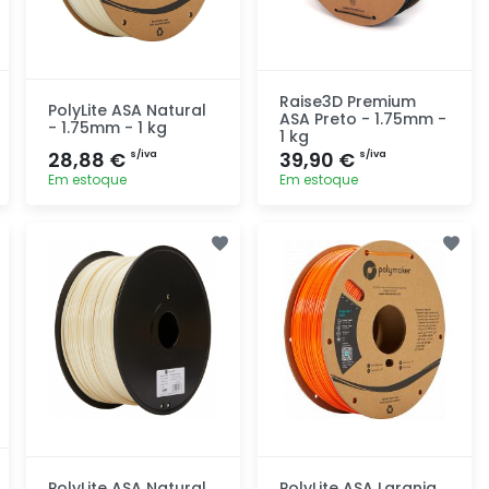
Raise3D Premium
PolyLite ASA Natural
ASA Preto - 1.75mm -
- 1.75mm - 1 kg
1 kg
28,88 €
39,90 €
s/iva
s/iva
Em estoque
Em estoque
Adicionar
Adicionar
rapidamente
rapidamente
PolyLite ASA Natural
PolyLite ASA Laranja