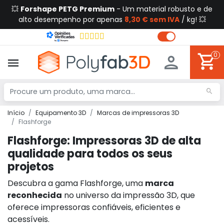
💥
Forshape PETG Premium
- Um material robusto e de
alto desempenho por apenas
8,30 € sem IVA
/ kg! 💥
0
Início
Equipamento 3D
Marcas de impressoras 3D
Flashforge
Flashforge: Impressoras 3D de alta
qualidade para todos os seus
projetos
Descubra a gama Flashforge, uma
marca
reconhecida
no universo da impressão 3D, que
oferece impressoras confiáveis, eficientes e
acessíveis.