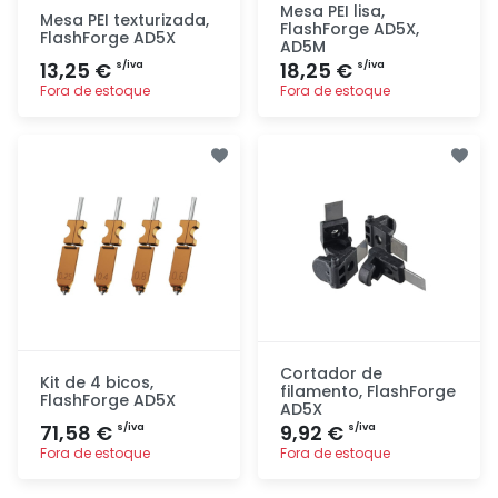
Mesa PEI lisa,
Mesa PEI texturizada,
FlashForge AD5X,
FlashForge AD5X
AD5M
13,25 €
18,25 €
s/iva
s/iva
Fora de estoque
Fora de estoque
Adicionar
Adicionar
rapidamente
rapidamente
Cortador de
Kit de 4 bicos,
filamento, FlashForge
FlashForge AD5X
AD5X
71,58 €
9,92 €
s/iva
s/iva
Fora de estoque
Fora de estoque