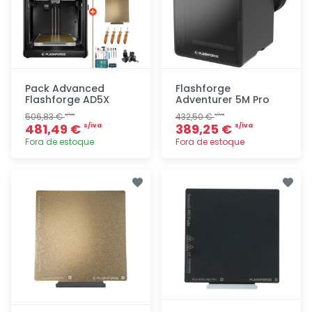
Pack Advanced
Flashforge
Flashforge AD5X
Adventurer 5M Pro
506,83 €
432,50 €
s/iva
s/iva
481,49 €
389,25 €
s/iva
s/iva
Fora de estoque
Fora de estoque
Adicionar
Adicionar
rapidamente
rapidamente