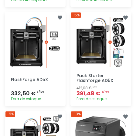
Adicionar
Adicionar
-5%
rapidamente
rapidamente
Pack Starter
FlashForge AD5X
Flashforge AD5X
412,08 €
s/iva
332,50 €
391,48 €
s/iva
s/iva
Fora de estoque
Fora de estoque
Adicionar
Adicionar
-5%
-10%
rapidamente
rapidamente