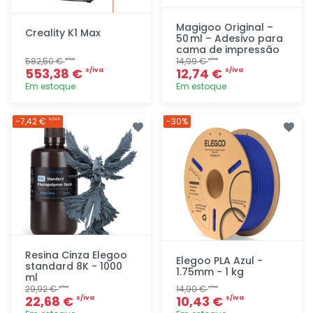
Magigoo Original –
Creality K1 Max
50 ml – Adesivo para
cama de impressão
582,50 €
14,99 €
s/iva
s/iva
553,38 €
12,74 €
s/iva
s/iva
Em estoque
Em estoque
Adicionar
Adicionar
-7,42 €
-30%
S/IVA
rapidamente
rapidamente
Resina Cinza Elegoo
Elegoo PLA Azul -
standard 8K - 1000
1.75mm - 1 kg
ml
29,92 €
14,90 €
s/iva
s/iva
22,68 €
10,43 €
s/iva
s/iva