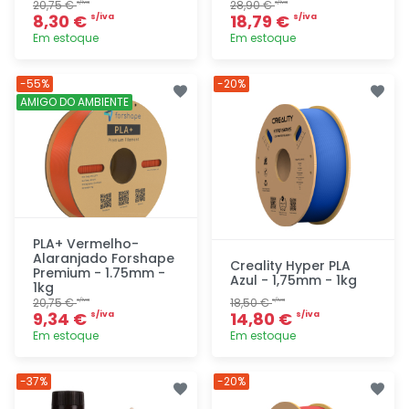
20,75 €
28,90 €
s/iva
s/iva
8,30 €
18,79 €
s/iva
s/iva
Em estoque
Em estoque
Adicionar
Adicionar
-55%
-20%
rapidamente
rapidamente
AMIGO DO AMBIENTE
PLA+ Vermelho-
Alaranjado Forshape
Creality Hyper PLA
Premium - 1.75mm -
Azul - 1,75mm - 1kg
1kg
20,75 €
18,50 €
s/iva
s/iva
9,34 €
14,80 €
s/iva
s/iva
Em estoque
Em estoque
Adicionar
Adicionar
-37%
-20%
rapidamente
rapidamente