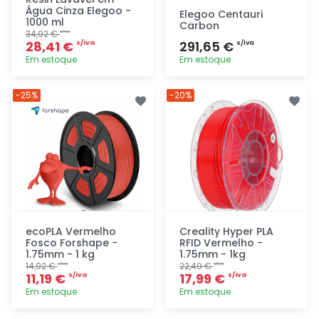
Água Cinza Elegoo -
Elegoo Centauri
1000 ml
Carbon
34,92 €
s/iva
28,41 €
291,65 €
s/iva
s/iva
Em estoque
Em estoque
Adicionar
Adicionar
-25%
-20%
rapidamente
rapidamente
ecoPLA Vermelho
Creality Hyper PLA
Fosco Forshape -
RFID Vermelho -
1.75mm - 1 kg
1.75mm - 1kg
14,92 €
22,49 €
s/iva
s/iva
11,19 €
17,99 €
s/iva
s/iva
Em estoque
Em estoque