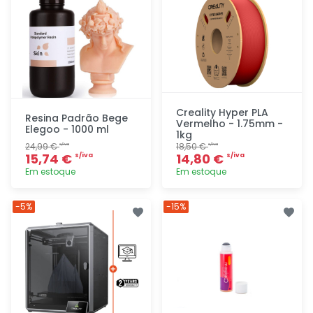
Creality Hyper PLA
Resina Padrão Bege
Vermelho - 1.75mm -
Elegoo - 1000 ml
1kg
24,99 €
18,50 €
s/iva
s/iva
15,74 €
14,80 €
s/iva
s/iva
Em estoque
Em estoque
Adicionar
Adicionar
-5%
-15%
rapidamente
rapidamente