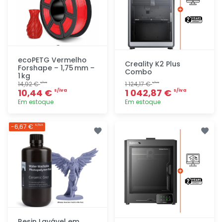
ecoPETG Vermelho
Creality K2 Plus
Forshape – 1,75 mm –
Combo
1 kg
14,92 €
1 124,17 €
s/iva
s/iva
10,44 €
1 042,87 €
s/iva
s/iva
Em estoque
Em estoque
Adicionar
Adicionar
-6,67 €
S/IVA
rapidamente
rapidamente
Resin Lavável em