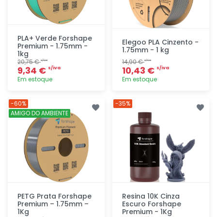
PLA+ Verde Forshape
Elegoo PLA Cinzento -
Premium - 1.75mm -
1.75mm - 1 kg
1kg
20,75 €
14,90 €
s/iva
s/iva
9,34 €
10,43 €
s/iva
s/iva
Em estoque
Em estoque
Adicionar
Adicionar
-60%
-35%
rapidamente
rapidamente
AMIGO DO AMBIENTE
PETG Prata Forshape
Resina 10K Cinza
Premium – 1.75mm –
Escuro Forshape
1Kg
Premium - 1Kg