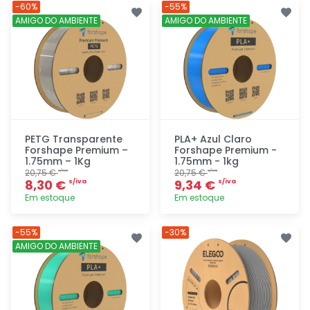
Adicionar
Adicionar
-60%
-55%
rapidamente
rapidamente
AMIGO DO AMBIENTE
AMIGO DO AMBIENTE
PETG Transparente
PLA+ Azul Claro
Forshape Premium –
Forshape Premium -
1.75mm – 1Kg
1.75mm - 1kg
20,75 €
20,75 €
s/iva
s/iva
8,30 €
9,34 €
s/iva
s/iva
Em estoque
Em estoque
Adicionar
Adicionar
-55%
-30%
rapidamente
rapidamente
AMIGO DO AMBIENTE