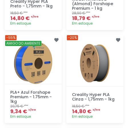
Creality Hyper PLA
(Almond) Forshape
Preto - 1,75mm - 1kg
Premium - 1 kg
18,50 €
28,90 €
s/iva
s/iva
14,80 €
18,79 €
s/iva
s/iva
Em estoque
Em estoque
Adicionar
Adicionar
-55%
-20%
rapidamente
rapidamente
AMIGO DO AMBIENTE
PLA+ Azul Forshape
Creality Hyper PLA
Premium - 1.75mm -
Cinza - 1,75mm - 1kg
1kg
20,75 €
18,50 €
s/iva
s/iva
9,34 €
14,80 €
s/iva
s/iva
Em estoque
Em estoque