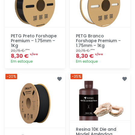
PETG Preto Forshape
PETG Branco
Premium – 1.75mm –
Forshape Premium –
1Kg
1.75mm – 1Kg
20,75 €
20,75 €
s/iva
s/iva
8,30 €
8,30 €
s/iva
s/iva
Em estoque
Em estoque
Adicionar
Adicionar
-20%
-35%
rapidamente
rapidamente
Resina 10K Die and
Model Amêndoa