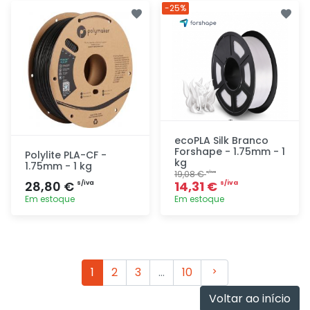
Adicionar
Adicionar
-25%
rapidamente
rapidamente
ecoPLA Silk Branco
Forshape - 1.75mm - 1
Polylite PLA-CF -
kg
1.75mm - 1 kg
19,08 €
s/iva
28,80 €
14,31 €
s/iva
s/iva
Em estoque
Em estoque
Adicionar
Adicionar
rapidamente
rapidamente
Seguinte
1
2
3
…
10
Voltar ao início