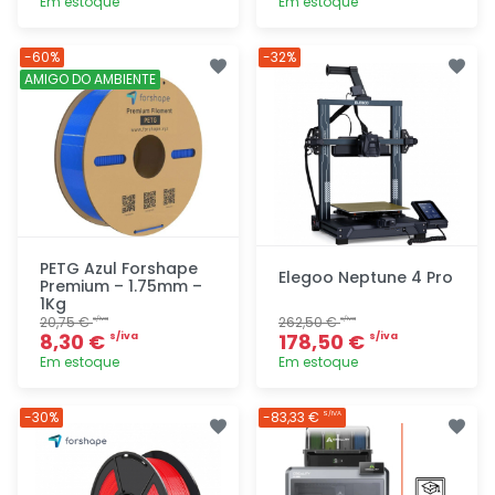
Em estoque
Em estoque
Adicionar
Adicionar
-60%
-32%
rapidamente
rapidamente
AMIGO DO AMBIENTE
PETG Azul Forshape
Elegoo Neptune 4 Pro
Premium – 1.75mm –
1Kg
20,75 €
262,50 €
s/iva
s/iva
8,30 €
178,50 €
s/iva
s/iva
Em estoque
Em estoque
Adicionar
Adicionar
-30%
-83,33 €
S/IVA
rapidamente
rapidamente