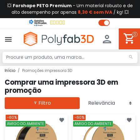
💥
Forshape PETG Premium
- Um material robusto e de
alto desempenho por apenas
8,30 € sem IVA
/ kg! 💥
0
Início
Promoções impressora 3D
Comprar uma impressora 3D em
promoção
Filtro
-60%
-60%
AMIGO DO AMBIENTE
AMIGO DO AMBIENTE