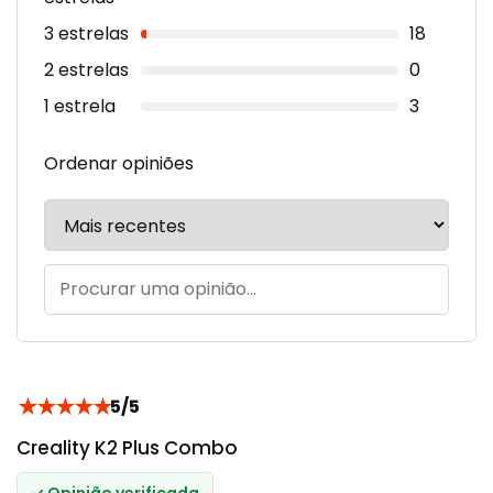
3 estrelas
18
2 estrelas
0
1 estrela
3
Ordenar opiniões
★
★
★
★
★
5/5
Creality K2 Plus Combo
✓ Opinião verificada