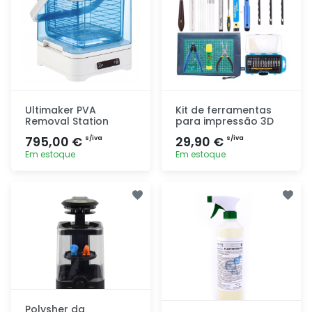
Ultimaker PVA
Kit de ferramentas
Removal Station
para impressão 3D
795,00 €
29,90 €
s/iva
s/iva
Em estoque
Em estoque
Adicionar
Adicionar
rapidamente
rapidamente
Polysher da