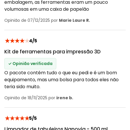
embalagem, as ferramentas eram um pouco
volumosas em uma caixa de papelão
Opinião de 07/12/2025 por
Marie Laure R.
★
★
★
★
★
4/5
Kit de ferramentas para impressão 3D
✓ Opinião verificada
O pacote contém tudo o que eu pedi e é um bom
equipamento, mas uma bolsa para todos eles não
teria sido muito.
Opinião de 18/11/2025 por
irene b.
★
★
★
★
★
5/5
Limpador de tabuleiros Nanovia - 500 ml