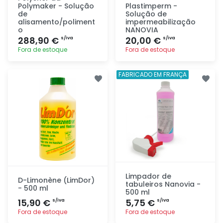
Polymaker - Solução
Plastimperm -
de
Solução de
alisamento/poliment
impermeabilização
o
NANOVIA
288,90 €
20,00 €
s/iva
s/iva
Fora de estoque
Fora de estoque
Adicionar
Adicionar
FABRICADO EM FRANÇA
rapidamente
rapidamente
Limpador de
D-Limonène (LimDor)
tabuleiros Nanovia -
- 500 ml
500 ml
15,90 €
5,75 €
s/iva
s/iva
Fora de estoque
Fora de estoque