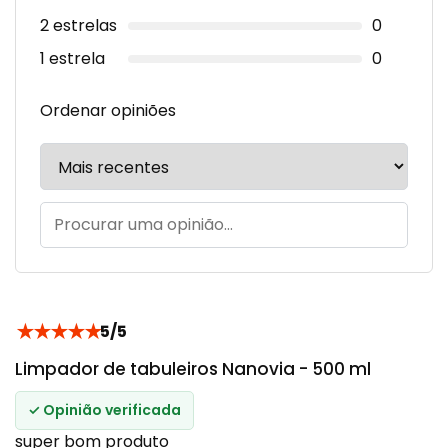
2 estrelas
0
1 estrela
0
Ordenar opiniões
★
★
★
★
★
5/5
Limpador de tabuleiros Nanovia - 500 ml
✓ Opinião verificada
super bom produto