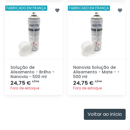
Adicionar
Adicionar
FABRICADO EM FRANÇA
FABRICADO EM FRANÇA
rapidamente
rapidamente
Solução de
Nanovia Solução de
Alisamento - Brilho -
Alisamento - Mate - -
Nanovia - 500 ml
500 ml
24,75 €
24,75 €
s/iva
s/iva
Fora de estoque
Fora de estoque
Adicionar
Adicionar
rapidamente
rapidamente
Voltar ao início