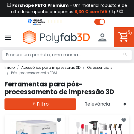
💥
Forshape PETG Premium
- Um material robusto e de
alto desempenho por apenas
8,30 € sem IVA
/ kg! 💥
0
Início
Acessórios para impressoras 3D
Os essenciais
Pós-processamento FDM
Ferramentas para pós-
processamento de impressão 3D
Filtro