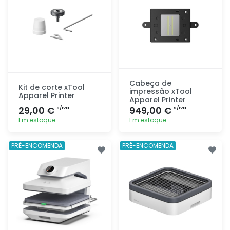
Cabeça de
Kit de corte xTool
impressão xTool
Apparel Printer
Apparel Printer
29,00 €
949,00 €
s/iva
s/iva
Em estoque
Em estoque
Adicionar
Adicionar
PRÉ-ENCOMENDA
PRÉ-ENCOMENDA
rapidamente
rapidamente