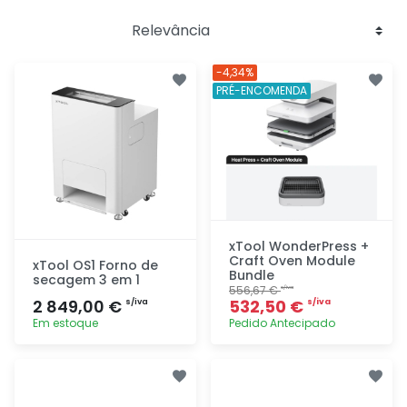
-4,34%
PRÉ-ENCOMENDA
xTool WonderPress +
Craft Oven Module
xTool OS1 Forno de
Bundle
secagem 3 em 1
556,67 €
s/iva
2 849,00 €
532,50 €
s/iva
s/iva
Em estoque
Pedido Antecipado
Adicionar
Adicionar
rapidamente
rapidamente