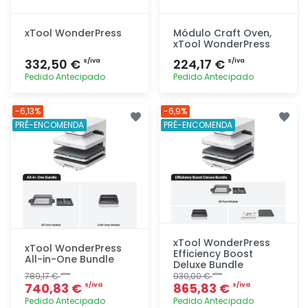
xTool WonderPress
Módulo Craft Oven,
xTool WonderPress
332,50 €
224,17 €
s/iva
s/iva
Pedido Antecipado
Pedido Antecipado
Adicionar
Adicionar
-6,13%
-6,9%
rapidamente
rapidamente
PRÉ-ENCOMENDA
PRÉ-ENCOMENDA
xTool WonderPress
xTool WonderPress
Efficiency Boost
All-in-One Bundle
Deluxe Bundle
789,17 €
930,00 €
s/iva
s/iva
740,83 €
865,83 €
s/iva
s/iva
Pedido Antecipado
Pedido Antecipado