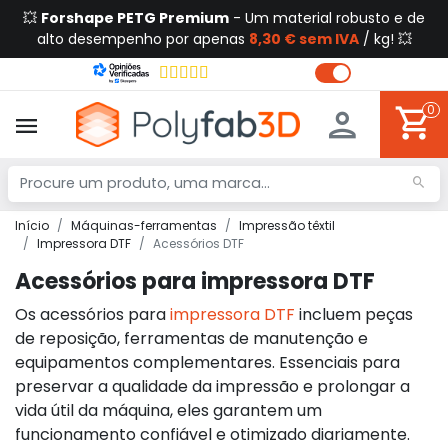
💥
Forshape PETG Premium
- Um material robusto e de
alto desempenho por apenas
8,30 € sem IVA
/ kg! 💥
0
Início
Máquinas-ferramentas
Impressão têxtil
Impressora DTF
Acessórios DTF
Acessórios para impressora DTF
Os acessórios para
impressora DTF
incluem peças
de reposição, ferramentas de manutenção e
equipamentos complementares. Essenciais para
preservar a qualidade da impressão e prolongar a
vida útil da máquina, eles garantem um
funcionamento confiável e otimizado diariamente.