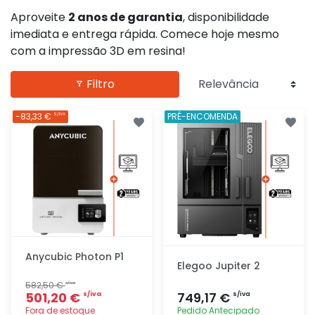
Aproveite
2 anos de garantia
, disponibilidade
imediata e entrega rápida. Comece hoje mesmo
com a impressão 3D em resina!
Filtro
-83,33 €
PRÉ-ENCOMENDA
S/IVA
Anycubic Photon P1
Elegoo Jupiter 2
582,50 €
s/iva
501,20 €
749,17 €
s/iva
s/iva
Fora de estoque
Pedido Antecipado