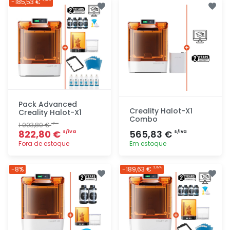
-185,53 €
rapidamente
rapidamente
Pack Advanced
Creality Halot-X1
Creality Halot-X1
Combo
1 003,80 €
s/iva
822,80 €
565,83 €
s/iva
s/iva
Fora de estoque
Em estoque
Adicionar
Adicionar
-8%
-189,63 €
S/IVA
rapidamente
rapidamente