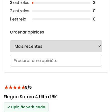
3 estrelas
3
2 estrelas
0
1 estrela
0
Ordenar opiniões
★
★
★
★
★
5/5
Elegoo Saturn 4 Ultra 16K
✓ Opinião verificada