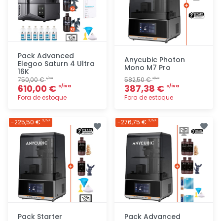
Pack Advanced
Anycubic Photon
Elegoo Saturn 4 Ultra
Mono M7 Pro
16K
750,00 €
582,50 €
s/iva
s/iva
610,00 €
387,38 €
s/iva
s/iva
Fora de estoque
Fora de estoque
Adicionar
Adicionar
-225,50 €
-276,75 €
S/IVA
S/IVA
rapidamente
rapidamente
Pack Starter
Pack Advanced