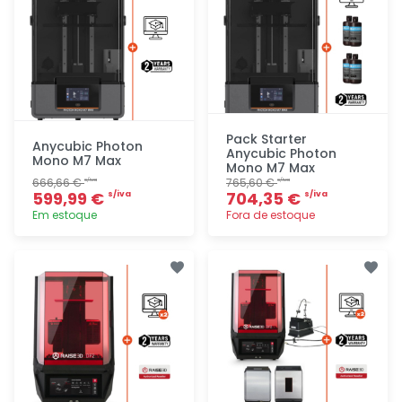
Pack Starter
Anycubic Photon
Anycubic Photon
Mono M7 Max
Mono M7 Max
666,66 €
765,60 €
s/iva
s/iva
599,99 €
704,35 €
s/iva
s/iva
Em estoque
Fora de estoque
Adicionar
Adicionar
rapidamente
rapidamente