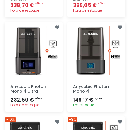
238,70 €
369,05 €
s/iva
s/iva
Fora de estoque
Fora de estoque
Adicionar
Adicionar
rapidamente
rapidamente
Anycubic Photon
Anycubic Photon
Mono 4 Ultra
Mono 4
232,50 €
149,17 €
s/iva
s/iva
Fora de estoque
Em estoque
Adicionar
Adicionar
-10%
-8%
rapidamente
rapidamente