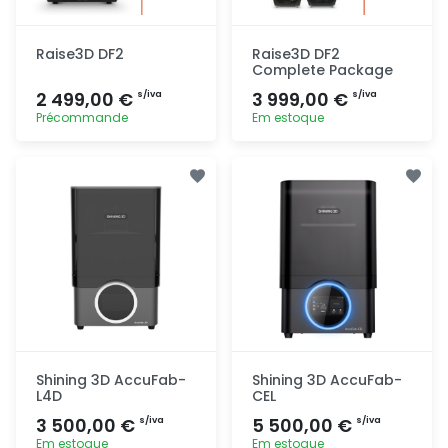
Raise3D DF2
Raise3D DF2
Complete Package
2 499,00 €
3 999,00 €
s/iva
s/iva
Précommande
Em estoque
Adicionar
Adicionar
rapidamente
rapidamente
Shining 3D AccuFab-
Shining 3D AccuFab-
L4D
CEL
3 500,00 €
5 500,00 €
s/iva
s/iva
Em estoque
Em estoque