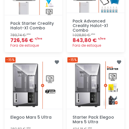
Pack Advanced
Pack Starter Creality
Creality Halot-X1
Halot-X1 Combo
Combo
789,74 €
1 028,80 €
s/iva
s/iva
726,56 €
843,80 €
s/iva
s/iva
Fora de estoque
Fora de estoque
Adicionar
Adicionar
-15%
-15%
rapidamente
rapidamente
Elegoo Mars 5 Ultra
Starter Pack Elegoo
Mars 5 Ultra
280,83 €
434,18 €
s/iva
s/iva