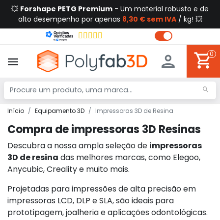
💥
Forshape PETG Premium
- Um material robusto e de
alto desempenho por apenas
8,30 € sem IVA
/ kg! 💥
0
Início
Equipamento 3D
Impressoras 3D de Resina
Compra de impressoras 3D Resinas
Descubra a nossa ampla seleção de
impressoras
3D de resina
das melhores marcas, como Elegoo,
Anycubic, Creality e muito mais.
Projetadas para impressões de alta precisão em
impressoras LCD, DLP e SLA, são ideais para
prototipagem, joalheria e aplicações odontológicas.