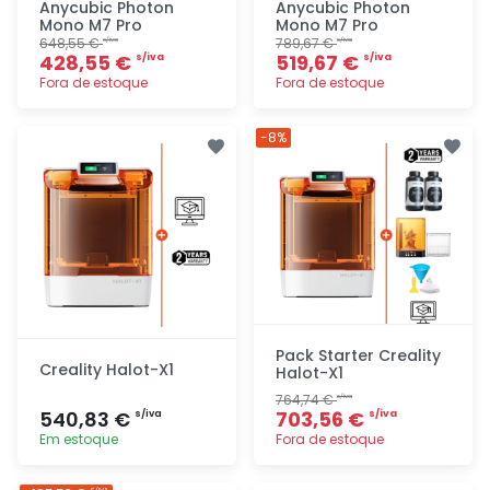
Anycubic Photon
Anycubic Photon
Mono M7 Pro
Mono M7 Pro
648,55 €
789,67 €
s/iva
s/iva
428,55 €
519,67 €
s/iva
s/iva
Fora de estoque
Fora de estoque
Adicionar
Adicionar
-8%
rapidamente
rapidamente
Pack Starter Creality
Creality Halot-X1
Halot-X1
764,74 €
s/iva
540,83 €
703,56 €
s/iva
s/iva
Em estoque
Fora de estoque
Adicionar
Adicionar
S/IVA