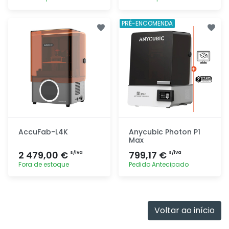
Adicionar
Adicionar
PRÉ-ENCOMENDA
rapidamente
rapidamente
AccuFab-L4K
Anycubic Photon P1
Max
2 479,00 €
799,17 €
s/iva
s/iva
Fora de estoque
Pedido Antecipado
Adicionar
Adicionar
rapidamente
rapidamente
Voltar ao início