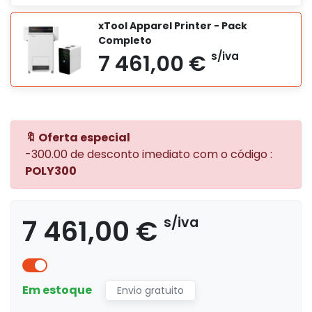
xTool Apparel Printer - Pack
Completo
5 139,00 €
s/iva
🔖 Oferta especial
-300.00 de desconto imediato com o código :
2 849,00 €
s/iva
POLY300
7 461,00 €
s/iva
6 814,00 €
s/iva
Em estoque
Envio gratuito