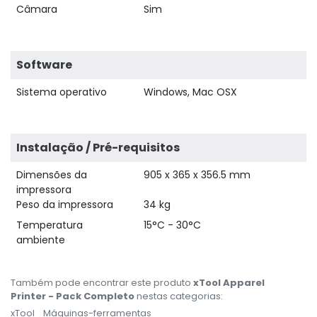
Câmara
Sim
681,40 €
s/iva
Software
Sistema operativo
Windows, Mac OSX
Instalação / Pré-requisitos
Dimensões da
905 x 365 x 356.5 mm
impressora
Peso da impressora
34 kg
Temperatura
15°C - 30°C
ambiente
Também pode encontrar este produto
xTool Apparel
Printer - Pack Completo
nestas categorias:
xTool
Máquinas-ferramentas