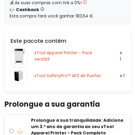
💰 As suas compras com IVA a 0%!
👉
Cashback
Esta compra fará você ganhar 183,54 €.
7 461,00 €
s/iva
Este pacote contém
xTool Apparel Printer - Pack
x
versátil
1
xTool SafetyPro™ AP2 Air Purifier
x 1
Prolongue a sua garantia
Prolongue a sua tranquilidade: Adicione
um 3.º ano de garantia ao seu xTool
Apparel Printer - Pack Completo