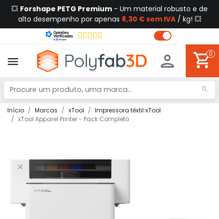
💥
Forshape PETG Premium
- Um material robusto e de
alto desempenho por apenas
8,30 € sem IVA
/ kg! 💥
0
Início
Marcas
xTool
Impressora têxtil xTool
xTool Apparel Printer - Pack Completo