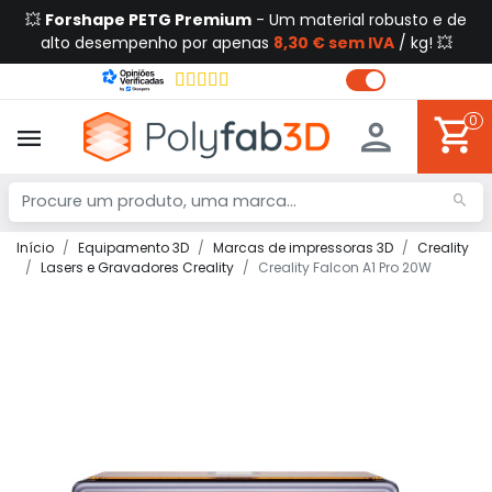
💥
Forshape PETG Premium
- Um material robusto e de
alto desempenho por apenas
8,30 € sem IVA
/ kg! 💥
0
Início
Equipamento 3D
Marcas de impressoras 3D
Creality
Lasers e Gravadores Creality
Creality Falcon A1 Pro 20W