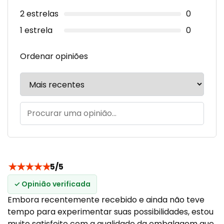
2 estrelas
0
1 estrela
0
Ordenar opiniões
★
★
★
★
★
5/5
✓ Opinião verificada
Embora recentemente recebido e ainda não teve
tempo para experimentar suas possibilidades, estou
muito satisfeito com a qualidade da embalagem que