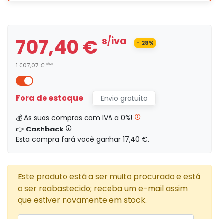
707,40 €
s/iva
- 28%
1 007,07 €
s/iva
Fora de estoque
Envio gratuito
427,03 €
s/iva
63
💰 As suas compras com IVA a 0%!
👉
Cashback
s/iva
0,00 €
Esta compra fará você ganhar 17,40 €.
Este produto está a ser muito procurado e está
707,40 €
s/iva
27
a ser reabastecido; receba um e-mail assim
que estiver novamente em stock.
s/iva
0,00 €