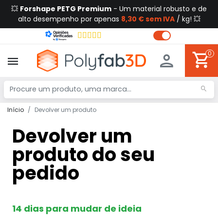
💥
Forshape PETG Premium
- Um material robusto e de
alto desempenho por apenas
8,30 € sem IVA
/ kg! 💥
0
Início
Devolver um produto
Devolver um
produto do seu
pedido
14 dias para mudar de ideia