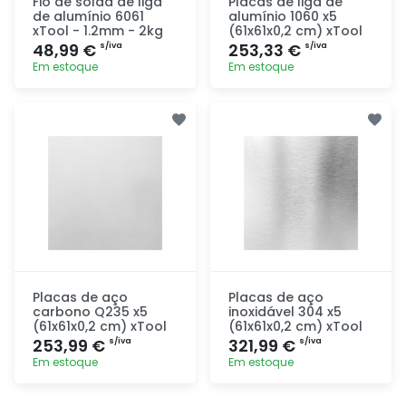
Fio de solda de liga
Placas de liga de
de alumínio 6061
alumínio 1060 x5
xTool - 1.2mm - 2kg
(61x61x0,2 cm) xTool
48,99 €
253,33 €
s/iva
s/iva
Em estoque
Em estoque
Adicionar
Adicionar
rapidamente
rapidamente
Placas de aço
Placas de aço
carbono Q235 x5
inoxidável 304 x5
(61x61x0,2 cm) xTool
(61x61x0,2 cm) xTool
253,99 €
321,99 €
s/iva
s/iva
Em estoque
Em estoque
Adicionar
Adicionar