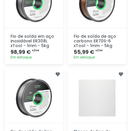
Fio de solda em aço
Fio de solda de aço
inoxidável ER308L
carbono ER70S-6
xTool - 1mm - 5kg
xTool - 1mm - 5kg
98,99 €
55,99 €
s/iva
s/iva
Em estoque
Em estoque
Adicionar
Adicionar
rapidamente
rapidamente