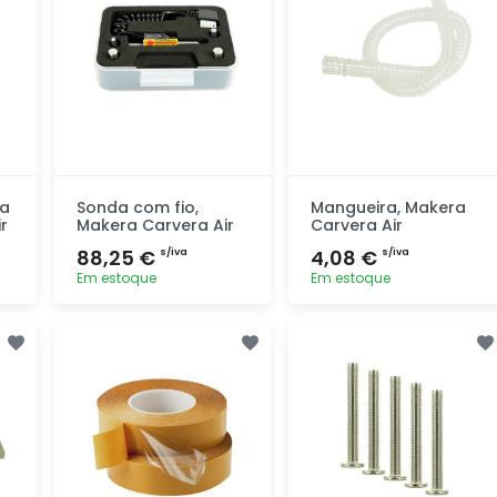
ra
Sonda com fio,
Mangueira, Makera
r
Makera Carvera Air
Carvera Air
88,25 €
4,08 €
s/iva
s/iva
Em estoque
Em estoque
Adicionar
Adicionar
rapidamente
rapidamente