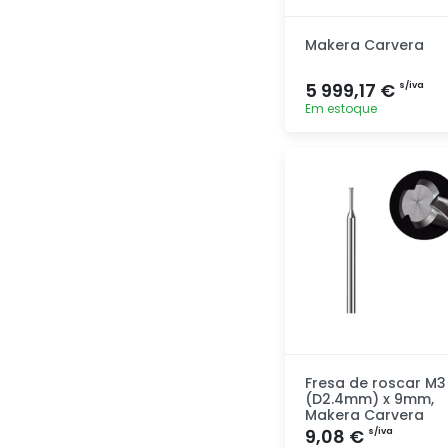
Makera Carvera
5 999,17 €
s/iva
Em estoque
Adicionar
rapidamente
Fresa de roscar M3
(D2.4mm) x 9mm,
Makera Carvera
9,08 €
s/iva