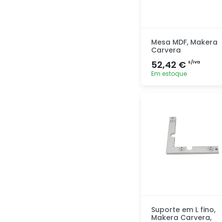
Mesa MDF, Makera
Carvera
52,42 €
s/iva
Em estoque
Adicionar
rapidamente
Suporte em L fino,
Makera Carvera,