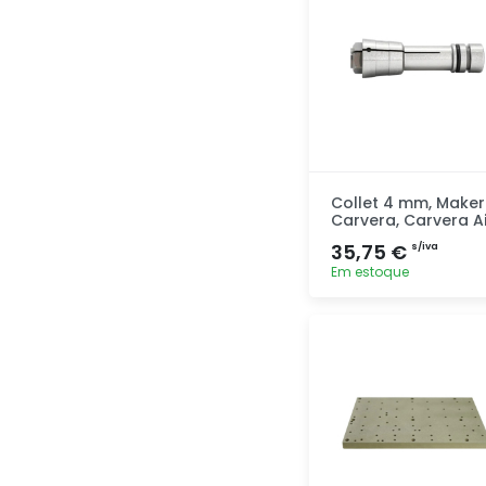
Collet 4 mm, Make
Carvera, Carvera Ai
35,75 €
s/iva
Em estoque
Adicionar
rapidamente