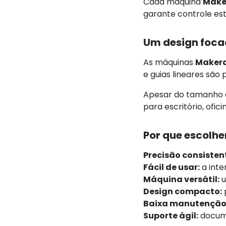
Cada máquina
Make
garante controle es
Um design foca
As máquinas
Maker
e guias lineares são
Apesar do tamanho c
para escritório, ofic
Por que escolhe
Precisão consisten
Fácil de usar:
a inte
Máquina versátil:
u
Design compacto:
Baixa manutenção
Suporte ágil:
docume