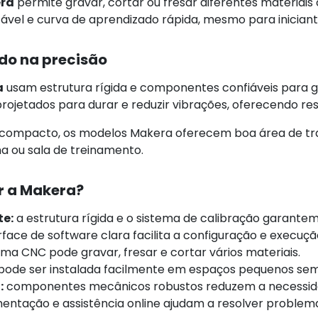
ra
permite gravar, cortar ou fresar diferentes materia
tável e curva de aprendizado rápida, mesmo para inician
do na precisão
a
usam estrutura rígida e componentes confiáveis para g
 projetados para durar e reduzir vibrações, oferecendo re
ompacto, os modelos Makera oferecem boa área de tra
ina ou sala de treinamento.
r a Makera?
te:
a estrutura rígida e o sistema de calibração garantem
rface de software clara facilita a configuração e execuçã
ma CNC pode gravar, fresar e cortar vários materiais.
pode ser instalada facilmente em espaços pequenos se
:
componentes mecânicos robustos reduzem a necessida
ntação e assistência online ajudam a resolver problem