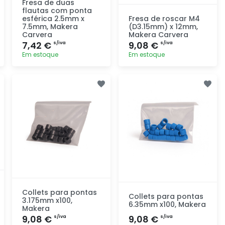
Fresa de duas
flautas com ponta
esférica 2.5mm x
Fresa de roscar M4
7.5mm, Makera
(D3.15mm) x 12mm,
Carvera
Makera Carvera
7,42 €
9,08 €
s/iva
s/iva
Em estoque
Em estoque
Adicionar
Adicionar
rapidamente
rapidamente
Collets para pontas
Collets para pontas
3.175mm x100,
6.35mm x100, Makera
Makera
9,08 €
9,08 €
s/iva
s/iva