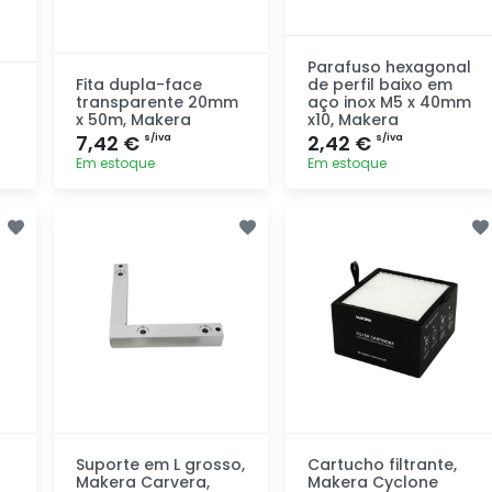
Parafuso hexagonal
Fita dupla-face
de perfil baixo em
transparente 20mm
aço inox M5 x 40mm
x 50m, Makera
x10, Makera
7,42 €
2,42 €
s/iva
s/iva
Em estoque
Em estoque
Adicionar
Adicionar
rapidamente
rapidamente
Suporte em L grosso,
Cartucho filtrante,
Makera Carvera,
Makera Cyclone