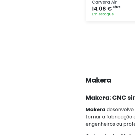
Carvera Air
14,08 €
s/iva
Em estoque
Adicionar
rapidamente
Makera
Makera: CNC sim
Makera
desenvolve
tornar a fabricação
engenheiros ou prof