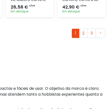
26,58 €
42,90 €
s/iva
s/iva
Em estoque
Em estoque
Adicionar
Adicionar
rapidamente
rapidamente
Segui
1
2
3
ctas e fáceis de usar. O objetivo da marca é claro:
inas atendem tanto a hobbistas experientes quanto a