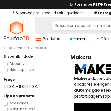
💥
Forshape PETG Pr
👨‍🔧 Serviço pós-venda de alta qualidade
🚚
Entreg
Produtos
⚡ Ofert
Início
Marcas
Makera
Makera
Disponibilidade
Disponível
Não disponível
Makera
desenvolv
Preço
criadores e engenh
2,00 € - 6 000,00 €
automação e flex
Tipo de produto
prototipagem rápi
Acessórios
Máquinas CNC