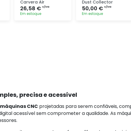
Carvera Air
Dust Collector
26,58 €
50,00 €
s/iva
s/iva
Em estoque
Em estoque
Adicionar
Adicionar
rapidamente
rapidamente
ples, precisa e acessível
máquinas CNC
projetadas para serem confiáveis, compa
 digital acessível sem comprometer a qualidade. As máqu
essores.