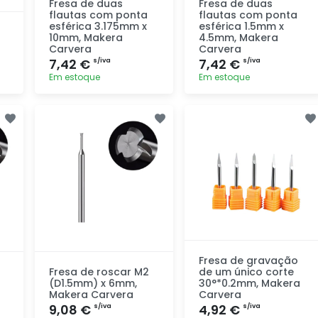
Fresa de duas
Fresa de duas
flautas com ponta
flautas com ponta
esférica 3.175mm x
esférica 1.5mm x
10mm, Makera
4.5mm, Makera
Carvera
Carvera
7,42 €
7,42 €
s/iva
s/iva
Em estoque
Em estoque
Adicionar
Adicionar
rapidamente
rapidamente
Fresa de gravação
Fresa de roscar M2
de um único corte
(D1.5mm) x 6mm,
30°*0.2mm, Makera
Makera Carvera
Carvera
9,08 €
4,92 €
s/iva
s/iva