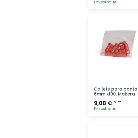
Em estoque
Adicionar
rapidamente
Collets para ponta
6mm x100, Makera
9,08 €
s/iva
Em estoque
Adicionar
rapidamente