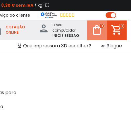
s
8,30 € sem IVA
/ kg! 💥
viço ao cliente
O seu
0
0
COTAÇÃO
computador
ONLINE
INICIE SESSÃO
🧬 Que impressora 3D escolher?
📣 Blogue
as para
 a