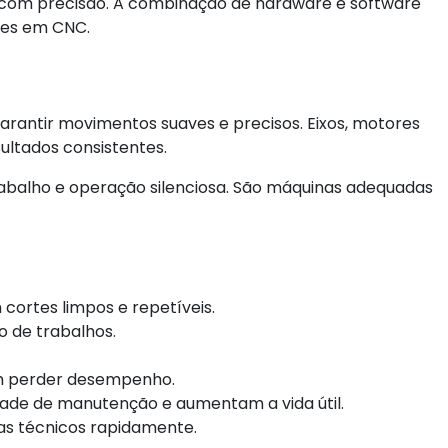
is com precisão. A combinação de hardware e software
tes em CNC.
arantir movimentos suaves e precisos. Eixos, motores
sultados consistentes.
balho e operação silenciosa. São máquinas adequadas
 cortes limpos e repetíveis.
o de trabalhos.
m perder desempenho.
de de manutenção e aumentam a vida útil.
as técnicos rapidamente.