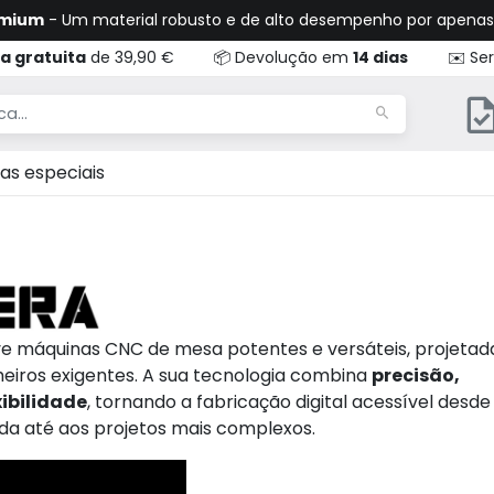
emium
- Um material robusto e de alto desempenho por apena
a gratuita
de 39,90 €
📦 Devolução em
14 dias
✉️ Ser
as especiais
e máquinas CNC de mesa potentes e versáteis, projetad
eiros exigentes. A sua tecnologia combina
precisão,
ibilidade
, tornando a fabricação digital acessível desde
da até aos projetos mais complexos.