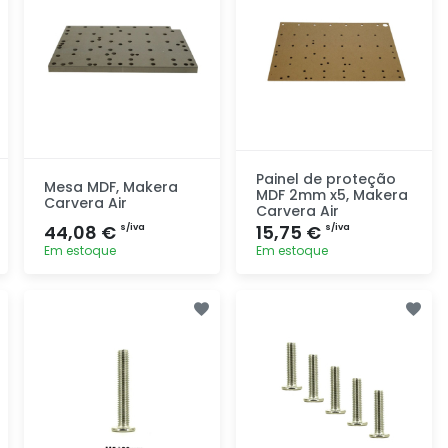
Painel de proteção
Mesa MDF, Makera
MDF 2mm x5, Makera
Carvera Air
Carvera Air
44,08 €
15,75 €
s/iva
s/iva
Em estoque
Em estoque
Adicionar
Adicionar
rapidamente
rapidamente