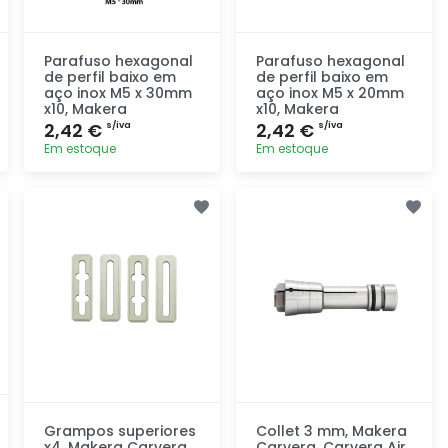
Parafuso hexagonal
Parafuso hexagonal
de perfil baixo em
de perfil baixo em
aço inox M5 x 30mm
aço inox M5 x 20mm
x10, Makera
x10, Makera
2,42 €
2,42 €
s/iva
s/iva
Em estoque
Em estoque
Adicionar
Adicionar
rapidamente
rapidamente
Grampos superiores
Collet 3 mm, Makera
x4, Makera Carvera
Carvera, Carvera Air