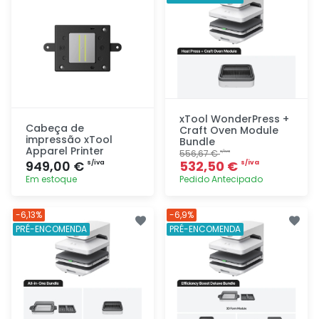
xTool WonderPress +
Cabeça de
Craft Oven Module
impressão xTool
Bundle
Apparel Printer
556,67 €
s/iva
949,00 €
532,50 €
s/iva
s/iva
Em estoque
Pedido Antecipado
Adicionar
Adicionar
-6,13%
-6,9%
rapidamente
rapidamente
PRÉ-ENCOMENDA
PRÉ-ENCOMENDA