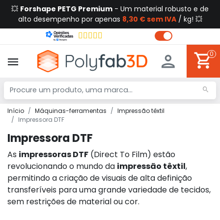
💥
Forshape PETG Premium
- Um material robusto e de
alto desempenho por apenas
8,30 € sem IVA
/ kg! 💥
0
Início
Máquinas-ferramentas
Impressão têxtil
Impressora DTF
Impressora DTF
As
impressoras DTF
(Direct To Film) estão
revolucionando o mundo da
impressão têxtil
,
permitindo a criação de visuais de alta definição
transferíveis para uma grande variedade de tecidos,
sem restrições de material ou cor.