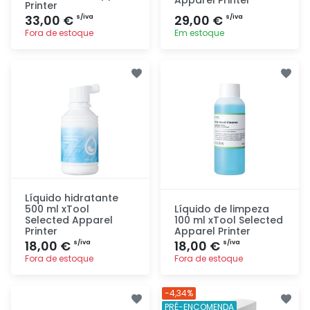
Printer
33,00 €
29,00 €
s/iva
s/iva
Fora de estoque
Em estoque
Adicionar
Adicionar
rapidamente
rapidamente
Líquido hidratante
500 ml xTool
Líquido de limpeza
Selected Apparel
100 ml xTool Selected
Printer
Apparel Printer
18,00 €
18,00 €
s/iva
s/iva
Fora de estoque
Fora de estoque
Adicionar
Adicionar
-4,34%
rapidamente
rapidamente
PRÉ-ENCOMENDA