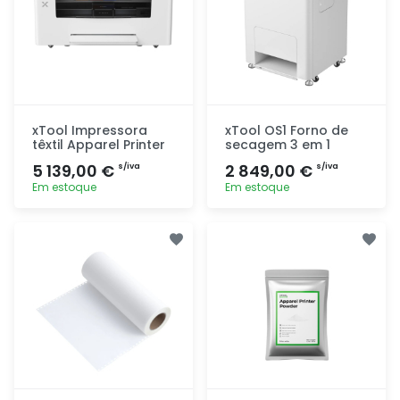
xTool Impressora
xTool OS1 Forno de
têxtil Apparel Printer
secagem 3 em 1
5 139,00 €
2 849,00 €
s/iva
s/iva
Em estoque
Em estoque
Adicionar
Adicionar
rapidamente
rapidamente