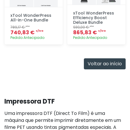
xTool WonderPress
xTool WonderPress
Efficiency Boost
All-in-One Bundle
Deluxe Bundle
789,17 €
930,00 €
s/iva
s/iva
740,83 €
865,83 €
s/iva
s/iva
Pedido Antecipado
Pedido Antecipado
Adicionar
Adicionar
rapidamente
rapidamente
Voltar ao início
Impressora DTF
Uma impressora DTF (Direct To Film) é uma
máquina que permite imprimir diretamente em um
filme PET usando tintas pigmentadas especiais. A