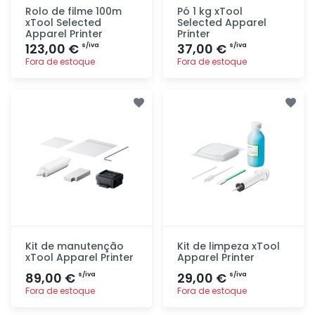
Rolo de filme 100m
Pó 1 kg xTool
xTool Selected
Selected Apparel
Apparel Printer
Printer
123,00 €
37,00 €
s/iva
s/iva
Fora de estoque
Fora de estoque
Adicionar
Adicionar
rapidamente
rapidamente
Kit de manutenção
Kit de limpeza xTool
xTool Apparel Printer
Apparel Printer
89,00 €
29,00 €
s/iva
s/iva
Fora de estoque
Fora de estoque