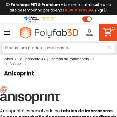
💥
Forshape PETG Premium
- Um material robusto e de
alto desempenho por apenas
8,30 € sem IVA
/ kg! 💥
0
Início
Equipamento 3D
Marcas de impressoras 3D
Anisoprint
Anisoprint
Anisoprint é especializada no
fabrico de impressoras