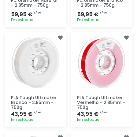
PC Ultimaker Natural
PC Ultimaker Branco
- 2.85mm - 750g
- 2.85mm - 750g
59,95 €
59,95 €
s/iva
s/iva
Em estoque
Em estoque
Adicionar
Adicionar
rapidamente
rapidamente
PLA Tough Ultimaker
PLA Tough Ultimaker
Branco - 2.85mm -
Vermelho - 2.85mm -
750g
750g
43,95 €
43,95 €
s/iva
s/iva
Em estoque
Em estoque
Adicionar
Adicionar