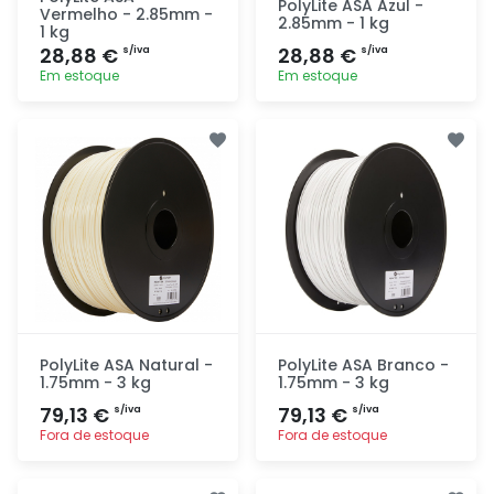
PolyLite ASA Azul -
Vermelho - 2.85mm -
2.85mm - 1 kg
1 kg
28,88 €
28,88 €
s/iva
s/iva
Em estoque
Em estoque
Adicionar
Adicionar
rapidamente
rapidamente
PolyLite ASA Natural -
PolyLite ASA Branco -
1.75mm - 3 kg
1.75mm - 3 kg
79,13 €
79,13 €
s/iva
s/iva
Fora de estoque
Fora de estoque
Adicionar
Adicionar