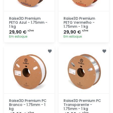
Raise3D Premium
Raise3D Premium
PETG Azul - 1.75mm -
PETG Vermelho -
1 kg
1.75mm - 1 kg
29,90 €
29,90 €
s/iva
s/iva
Em estoque
Em estoque
Adicionar
Adicionar
rapidamente
rapidamente
Raise3D Premium PC
Raise3D Premium PC
Branco - 1.75mm - 1
Transparente -
kg
1.75mm - 1 kg
s/iva
s/iva