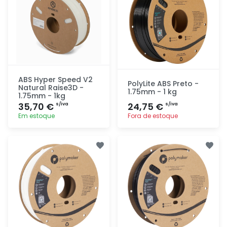
ABS Hyper Speed V2
PolyLite ABS Preto -
Natural Raise3D -
1.75mm - 1 kg
1.75mm - 1kg
35,70 €
24,75 €
s/iva
s/iva
Em estoque
Fora de estoque
Adicionar
Adicionar
rapidamente
rapidamente