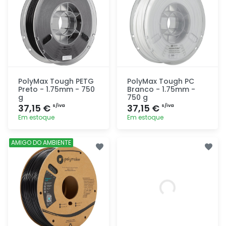
PolyMax Tough PETG
PolyMax Tough PC
Preto - 1.75mm - 750
Branco - 1.75mm -
g
750 g
37,15 €
37,15 €
s/iva
s/iva
Em estoque
Em estoque
Adicionar
Adicionar
AMIGO DO AMBIENTE
rapidamente
rapidamente