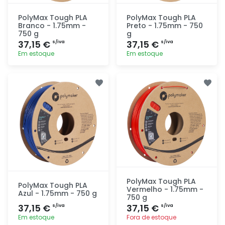
PolyMax Tough PLA
PolyMax Tough PLA
Branco - 1.75mm -
Preto - 1.75mm - 750
750 g
g
37,15 €
37,15 €
s/iva
s/iva
Em estoque
Em estoque
Adicionar
Adicionar
rapidamente
rapidamente
PolyMax Tough PLA
PolyMax Tough PLA
Vermelho - 1.75mm -
Azul - 1.75mm - 750 g
750 g
37,15 €
37,15 €
s/iva
s/iva
Em estoque
Fora de estoque