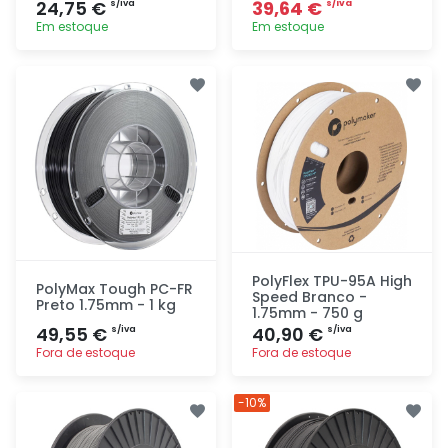
24,75 €
39,64 €
s/iva
s/iva
Em estoque
Em estoque
Adicionar
Adicionar
rapidamente
rapidamente
PolyFlex TPU-95A High
PolyMax Tough PC-FR
Speed Branco -
Preto 1.75mm - 1 kg
1.75mm - 750 g
49,55 €
40,90 €
s/iva
s/iva
Fora de estoque
Fora de estoque
Adicionar
Adicionar
-10%
rapidamente
rapidamente