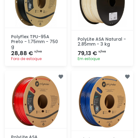
PolyFlex TPU-95A
PolyLite ASA Natural -
Preto - 1.75mm - 750
2.85mm - 3 kg
g
28,88 €
79,13 €
s/iva
s/iva
Fora de estoque
Em estoque
Adicionar
Adicionar
rapidamente
rapidamente
PolyLite ASA