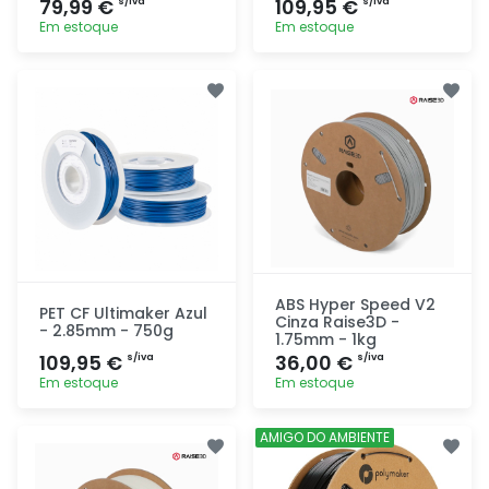
79,99 €
109,95 €
s/iva
s/iva
Em estoque
Em estoque
Adicionar
Adicionar
rapidamente
rapidamente
ABS Hyper Speed V2
PET CF Ultimaker Azul
Cinza Raise3D -
- 2.85mm - 750g
1.75mm - 1kg
109,95 €
36,00 €
s/iva
s/iva
Em estoque
Em estoque
Adicionar
Adicionar
AMIGO DO AMBIENTE
rapidamente
rapidamente