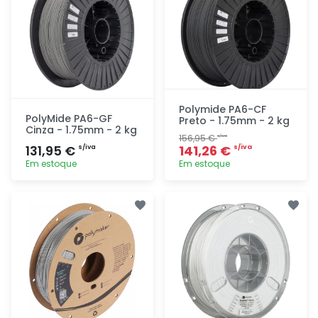
Polymide PA6-CF
PolyMide PA6-GF
Preto - 1.75mm - 2 kg
Cinza - 1.75mm - 2 kg
156,95 €
s/iva
131,95 €
141,26 €
s/iva
s/iva
Em estoque
Em estoque
Adicionar
Adicionar
rapidamente
rapidamente