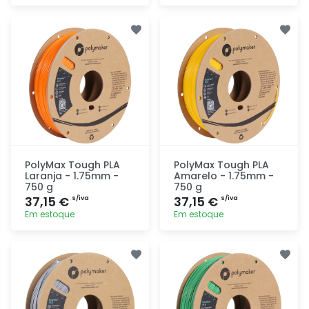
Adicionar
Adicionar
rapidamente
rapidamente
PolyMax Tough PLA
PolyMax Tough PLA
Laranja - 1.75mm -
Amarelo - 1.75mm -
750 g
750 g
37,15 €
37,15 €
s/iva
s/iva
Em estoque
Em estoque
Adicionar
Adicionar
rapidamente
rapidamente