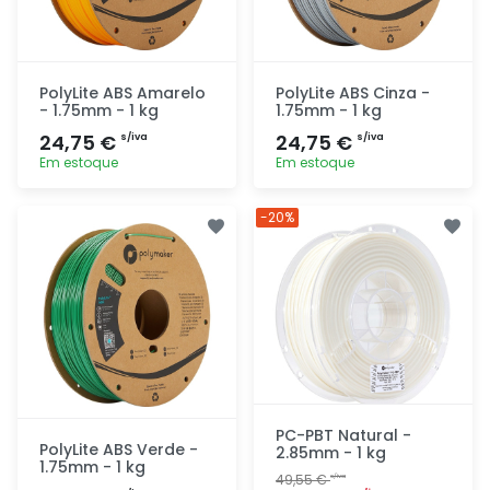
PolyLite ABS Amarelo
PolyLite ABS Cinza -
- 1.75mm - 1 kg
1.75mm - 1 kg
24,75 €
24,75 €
s/iva
s/iva
Em estoque
Em estoque
Adicionar
Adicionar
-20%
rapidamente
rapidamente
PC-PBT Natural -
PolyLite ABS Verde -
2.85mm - 1 kg
1.75mm - 1 kg
49,55 €
s/iva