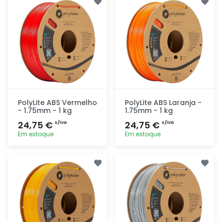
rapidamente
rapidamente
PolyLite ABS Vermelho
PolyLite ABS Laranja -
- 1.75mm - 1 kg
1.75mm - 1 kg
24,75 €
24,75 €
s/iva
s/iva
Em estoque
Em estoque
Adicionar
Adicionar
rapidamente
rapidamente