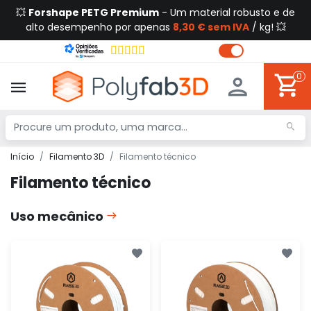
💥
Forshape PETG Premium
- Um material robusto e de
alto desempenho por apenas
8,30 € sem IVA
/ kg! 💥
0
Início
Filamento 3D
Filamento técnico
Filamento técnico
Uso mecânico