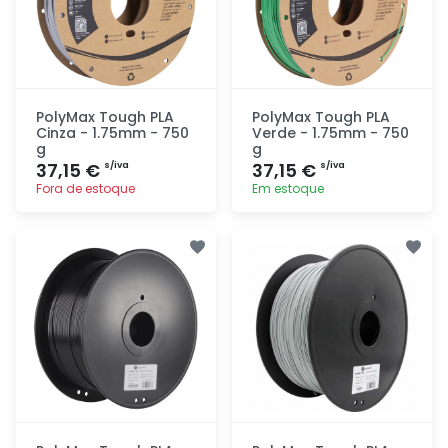
PolyMax Tough PLA
PolyMax Tough PLA
Cinza - 1.75mm - 750
Verde - 1.75mm - 750
g
g
37,15 €
37,15 €
s/iva
s/iva
Fora de estoque
Em estoque
Adicionar
Adicionar
rapidamente
rapidamente