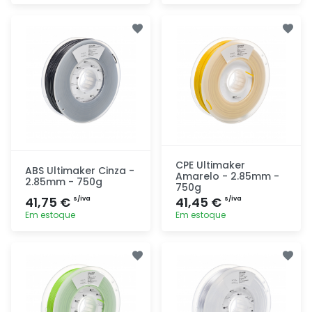
Adicionar
Adicionar
rapidamente
rapidamente
CPE Ultimaker
ABS Ultimaker Cinza -
Amarelo - 2.85mm -
2.85mm - 750g
750g
41,75 €
41,45 €
s/iva
s/iva
Em estoque
Em estoque
Adicionar
Adicionar
rapidamente
rapidamente