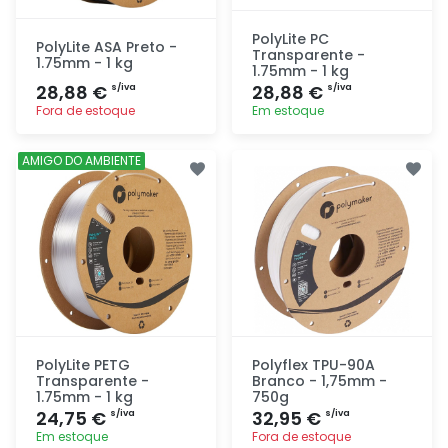
PolyLite PC
PolyLite ASA Preto -
Transparente -
1.75mm - 1 kg
1.75mm - 1 kg
28,88 €
28,88 €
s/iva
s/iva
Fora de estoque
Em estoque
Adicionar
Adicionar
AMIGO DO AMBIENTE
rapidamente
rapidamente
PolyLite PETG
Polyflex TPU-90A
Transparente -
Branco - 1,75mm -
1.75mm - 1 kg
750g
24,75 €
32,95 €
s/iva
s/iva
Em estoque
Fora de estoque