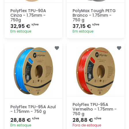
PolyFlex TPU-90A
PolyMax Tough PETG
Cinza - 1.75mm -
Branco - 1.75mm -
750g
750 g
32,95 €
37,15 €
s/iva
s/iva
Em estoque
Em estoque
Adicionar
Adicionar
rapidamente
rapidamente
PolyFlex TPU-95A
PolyFlex TPU-95A Azul
Vermelho - 1.75mm -
- 1.75mm - 750 g
750 g
28,88 €
28,88 €
s/iva
s/iva
Em estoque
Fora de estoque