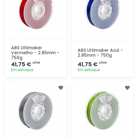
ABS Ultimaker
ABS Ultimaker Azul -
Vermelho - 2.85mm -
2.85mm - 750g
750g
41,75 €
41,75 €
s/iva
s/iva
Em estoque
Em estoque
Adicionar
Adicionar
rapidamente
rapidamente