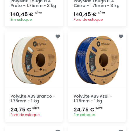
PolyMax Tough PLA
PolyMax Tough PLA
Preto - 1.75mm - 3 kg
Cinza - 1.75mm - 3 kg
140,45 €
140,45 €
s/iva
s/iva
Em estoque
Fora de estoque
Adicionar
Adicionar
rapidamente
rapidamente
PolyLite ABS Branco -
PolyLite ABS Azul -
1.75mm - 1 kg
1.75mm - 1 kg
24,75 €
24,75 €
s/iva
s/iva
Fora de estoque
Em estoque
Adicionar
Adicionar