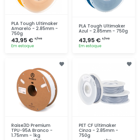
PLA Tough Ultimaker
PLA Tough Ultimaker
Amarelo - 2.85mm -
Azul - 2.85mm - 750g
750g
43,95 €
43,95 €
s/iva
s/iva
Em estoque
Em estoque
Adicionar
Adicionar
rapidamente
rapidamente
Raise3D Premium
PET CF Ultimaker
TPU-95A Branco -
Cinza - 2.85mm -
1.75mm - 1kg
750g