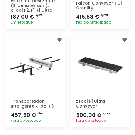
Extensão deslizante
Falcon Conveyor TC1
(Slide extension),
Creality
xTool F2, F1, F1 Ultra
187,00 €
415,83 €
s/iva
s/iva
Em estoque
Pedido Antecipado
Adicionar
Adicionar
rapidamente
rapidamente
Transportador
xTool F1 Ultra
Inteligente xTool P3
Conveyor
457,50 €
500,00 €
s/iva
s/iva
Fora de estoque
Fora de estoque
Adicionar
Adicionar