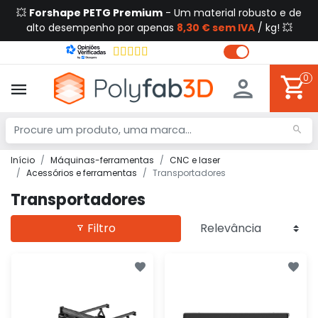
💥
Forshape PETG Premium
- Um material robusto e de
alto desempenho por apenas
8,30 € sem IVA
/ kg! 💥
0
Início
Máquinas-ferramentas
CNC e laser
Acessórios e ferramentas
Transportadores
Transportadores
Filtro