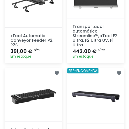
Transportador
automático
xTool Automatic
Streamline™, xTool F2
Conveyor Feeder P2,
Ultra, F2 Ultra UV, F1
P2S
Ultra
391,00 €
442,00 €
s/iva
s/iva
Em estoque
Em estoque
Adicionar
Adicionar
PRÉ-ENCOMENDA
rapidamente
rapidamente