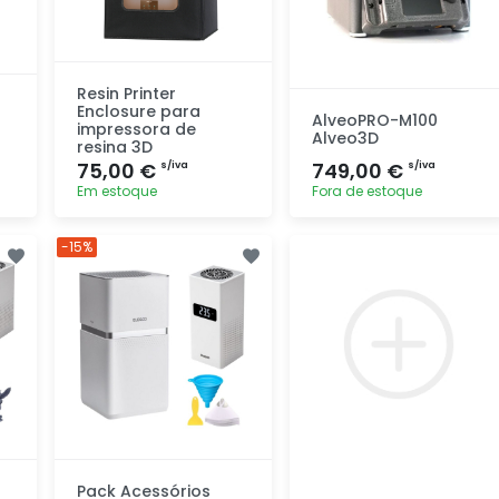
Resin Printer
Enclosure para
AlveoPRO-M100
impressora de
Alveo3D
resina 3D
75,00 €
749,00 €
s/iva
s/iva
Em estoque
Fora de estoque
Adicionar
Adicionar
-15%
rapidamente
rapidamente
Pack Acessórios