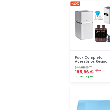
-20%
Pack Completo
Acessórios Resina
244,95 €
s/iva
195,96 €
s/iva
Em estoque
Adicionar
rapidamente