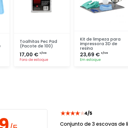
Kit de limpeza para
Toalhitas Pec Pad
impressora 3D de
e
(Pacote de 100)
resina
17,00 €
23,69 €
s/iva
s/iva
Fora de estoque
Em estoque
Adicionar
Adicionar
rapidamente
rapidamente
★
★
★
★
★
4/5
.9
Conjunto de 3 escovas de l