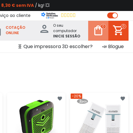
s
8,30 € sem IVA
/ kg! 💥
viço ao cliente
O seu
0
0
COTAÇÃO
computador
ONLINE
INICIE SESSÃO
🧬 Que impressora 3D escolher?
📣 Blogue
-20%