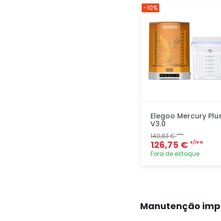
Adicionar
-10%
rapidamente
Elegoo Mercury Plu
V3.0
140,83 €
s/iva
126,75 €
s/iva
Fora de estoque
Adicionar
rapidamente
Manutenção impr