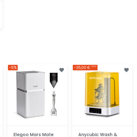
-5%
-25,00 €
S/IVA
Elegoo Mars Mate
Anycubic Wash &