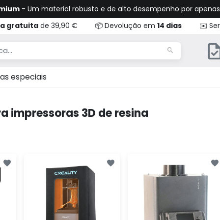
emium
- Um material robusto e de alto desempenho por apena
a gratuita
de 39,90 €
📦 Devolução em
14 dias
✉️ Ser
as especiais
a impressoras 3D de resina