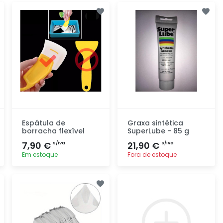
Espátula de
Graxa sintética
borracha flexível
SuperLube - 85 g
7,90 €
21,90 €
s/iva
s/iva
Em estoque
Fora de estoque
Adicionar
Adicionar
rapidamente
rapidamente