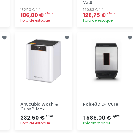
V3.0
132,50 €
140,83 €
s/iva
s/iva
106,00 €
126,75 €
s/iva
s/iva
Fora de estoque
Fora de estoque
Adicionar
Adicionar
rapidamente
rapidamente
Anycubic Wash &
Raise3D DF Cure
Cure 3 Max
332,50 €
1 585,00 €
s/iva
s/iva
Fora de estoque
Précommande