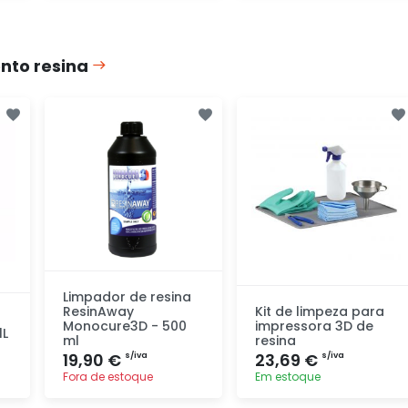
Adicionar
Adicionar
rapidamente
rapidamente
nto resina
Limpador de resina
ResinAway
Kit de limpeza para
Monocure3D - 500
impressora 3D de
1L
ml
resina
19,90 €
23,69 €
s/iva
s/iva
Fora de estoque
Em estoque