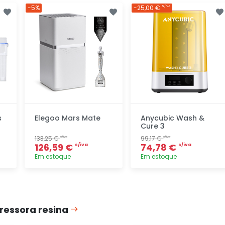
Adicionar
Adicionar
-5%
-25,00 €
S/IVA
rapidamente
rapidamente
s
Elegoo Mars Mate
Anycubic Wash &
Cure 3
133,25 €
99,17 €
s/iva
s/iva
126,59 €
74,78 €
s/iva
s/iva
Em estoque
Em estoque
Adicionar
Adicionar
rapidamente
rapidamente
essora resina