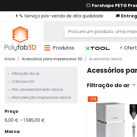
💥
Forshape PETG Pr
👨‍🔧 Serviço pós-venda de alta qualidade
🚚
Entreg
Produtos
⚡ Ofert
Início
Acessórios para impressoras 3D
Acessórios resina
Acessórios par
Filtração do ar
Câmara UV
Filtração do ar
Pós-processamento resina
Manutenção impressora resina
-5%
Preço
6,00 € - 1 585,00 €
Marca