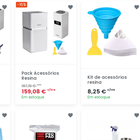
-15%
Pack Acessórios
Kit de acessórios
Resina
resina
187,15 €
s/iva
159,08 €
8,25 €
s/iva
s/iva
Em estoque
Em estoque
Adicionar
Adicionar
rapidamente
rapidamente