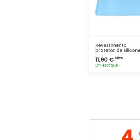
Revestimento
protetor de silicon
11,90 €
s/iva
Em estoque
Adicionar
rapidamente
4