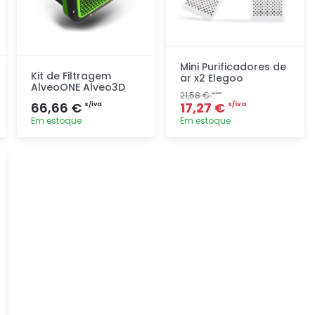
Mini Purificadores de
Kit de Filtragem
ar x2 Elegoo
AlveoONE Alveo3D
21,58 €
s/iva
66,66 €
17,27 €
s/iva
s/iva
Em estoque
Em estoque
Adicionar
Adicionar
rapidamente
rapidamente