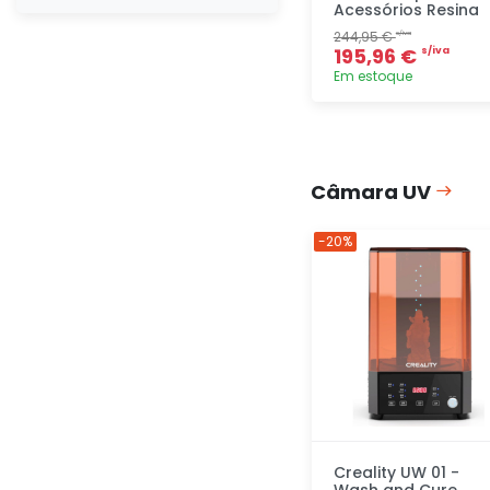
Acessórios Resina
244,95 €
s/iva
195,96 €
s/iva
Em estoque
Adicionar
rapidamente
Câmara UV
-20%
Creality UW 01 -