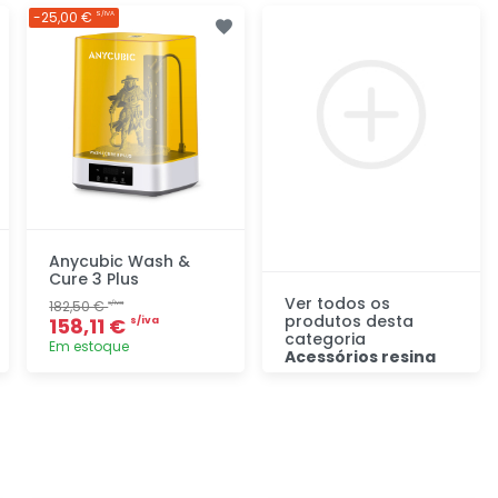
Adicionar
Adicionar
-25,00 €
S/IVA
rapidamente
rapidamente
Anycubic Wash &
Cure 3 Plus
Ver todos os
182,50 €
s/iva
produtos desta
158,11 €
s/iva
categoria
Em estoque
Acessórios resina
Descubra
Adicionar
rapidamente