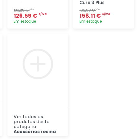
Cure 3 Plus
133,25 €
182,50 €
s/iva
s/iva
126,59 €
158,11 €
s/iva
s/iva
Em estoque
Em estoque
Adicionar
Adicionar
rapidamente
rapidamente
Ver todos os
produtos desta
categoria
Acessórios resina