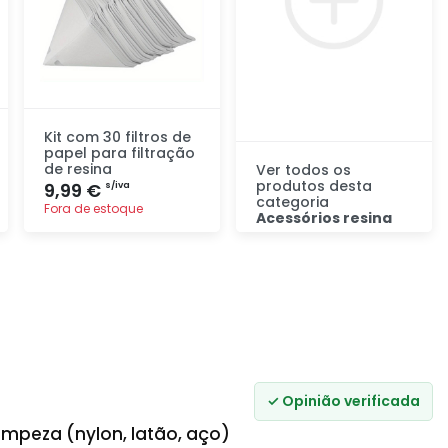
Kit com 30 filtros de
papel para filtração
de resina
Ver todos os
produtos desta
9,99 €
s/iva
categoria
Fora de estoque
Acessórios resina
Descubra
Adicionar
rapidamente
✓ Opinião verificada
impeza (nylon, latão, aço)