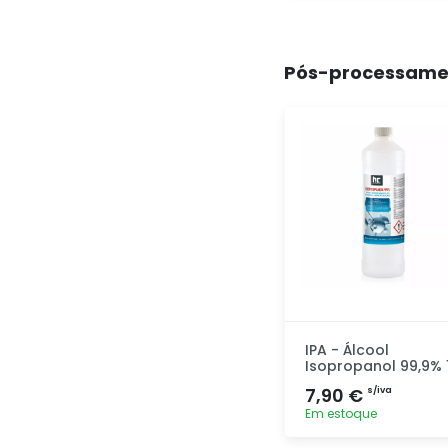
Adicionar
rapidamente
Pós-processame
IPA - Álcool
Isopropanol 99,9% 
7,90 €
s/iva
Em estoque