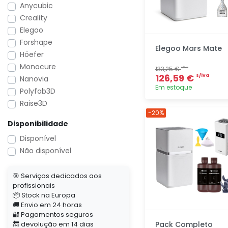
Anycubic
Creality
Elegoo
Forshape
Elegoo Mars Mate
Höefer
Monocure
133,25 €
s/iva
126,59 €
s/iva
Nanovia
Em estoque
Polyfab3D
Raise3D
Adicionar
-20%
rapidamente
Disponibilidade
Disponível
Não disponível
🎯 Serviços dedicados aos
profissionais
📦 Stock na Europa
🚚 Envio em 24 horas
🔐 Pagamentos seguros
🔙 devolução em 14 dias
Pack Completo