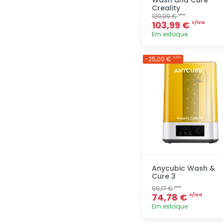
Wash and Cure
Creality
129,99 €
s/iva
103,99 €
s/iva
Em estoque
Adicionar
-25,00 €
S/IVA
rapidamente
Anycubic Wash &
Cure 3
99,17 €
s/iva
74,78 €
s/iva
Em estoque