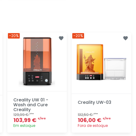
Descubra
-20%
-20%
Creality UW 01 -
Creality UW-03
Wash and Cure
Creality
129,99 €
132,50 €
s/iva
s/iva
103,99 €
106,00 €
s/iva
s/iva
Em estoque
Fora de estoque