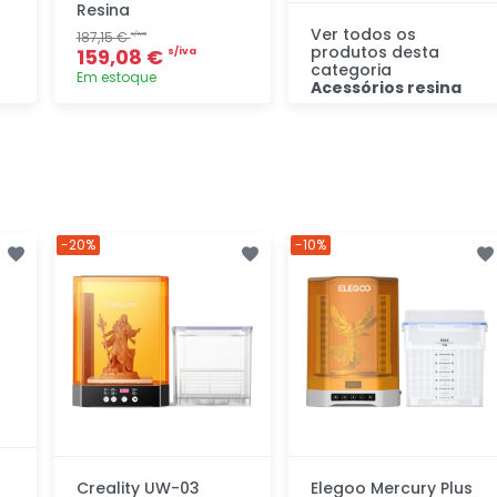
Resina
Ver todos os
187,15 €
s/iva
produtos desta
159,08 €
s/iva
categoria
Em estoque
Acessórios resina
Descubra
Adicionar
rapidamente
-20%
-10%
Creality UW-03
Elegoo Mercury Plus