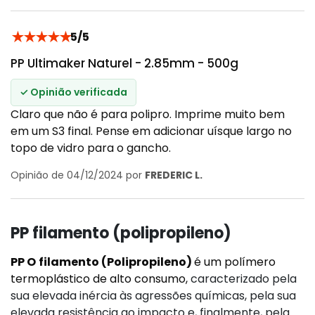
★
★
★
★
★
5/5
PP Ultimaker Naturel - 2.85mm - 500g
✓ Opinião verificada
Claro que não é para polipro. Imprime muito bem
em um S3 final. Pense em adicionar uísque largo no
topo de vidro para o gancho.
Opinião de 04/12/2024 por
FREDERIC L.
PP filamento (polipropileno)
PP O
filamento (Polipropileno)
é um
polímero
termoplástico de alto consumo,
caracterizado pela
sua elevada inércia às agressões químicas, pela sua
elevada resistência ao impacto e, finalmente, pela