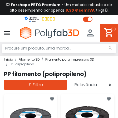
💥
Forshape PETG Premium
- Um material robusto e de
alto desempenho por apenas
8,30 € sem IVA
/ kg! 💥
0
Início
Filamento 3D
Filamento para impressora 3D
PP Polipropileno
PP filamento (polipropileno)
Filtro