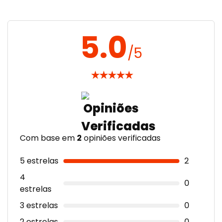
5.0
/5
★
★
★
★
★
Com base em
2
opiniões verificadas
5 estrelas
2
4
0
estrelas
3 estrelas
0
2 estrelas
0