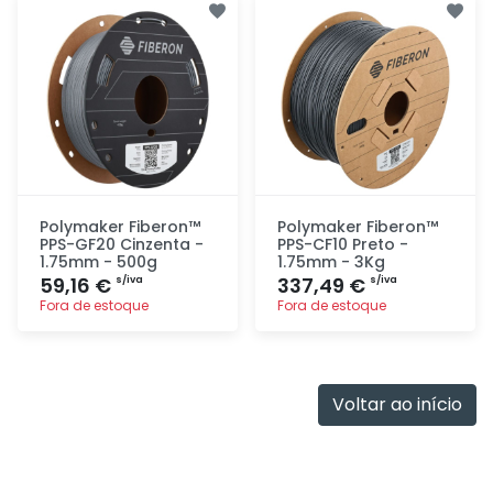
rapidamente
rapidamente
Polymaker Fiberon™
Polymaker Fiberon™
PPS-GF20 Cinzenta -
PPS-CF10 Preto -
1.75mm - 500g
1.75mm - 3Kg
59,16 €
337,49 €
s/iva
s/iva
Fora de estoque
Fora de estoque
Adicionar
Adicionar
rapidamente
rapidamente
Voltar ao início