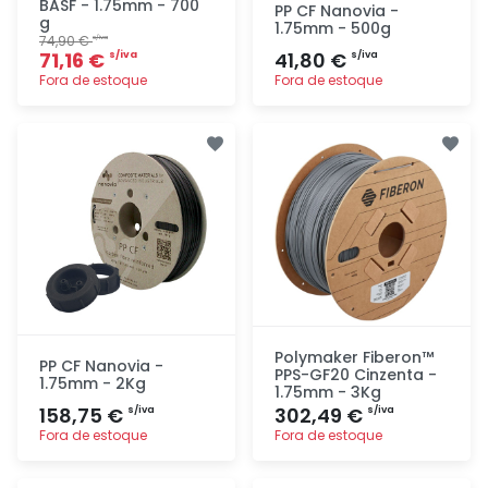
BASF - 1.75mm - 700
PP CF Nanovia -
g
1.75mm - 500g
74,90 €
s/iva
71,16 €
41,80 €
s/iva
s/iva
Fora de estoque
Fora de estoque
Adicionar
Adicionar
rapidamente
rapidamente
Polymaker Fiberon™
PP CF Nanovia -
PPS-GF20 Cinzenta -
1.75mm - 2Kg
1.75mm - 3Kg
158,75 €
302,49 €
s/iva
s/iva
Fora de estoque
Fora de estoque
Adicionar
Adicionar