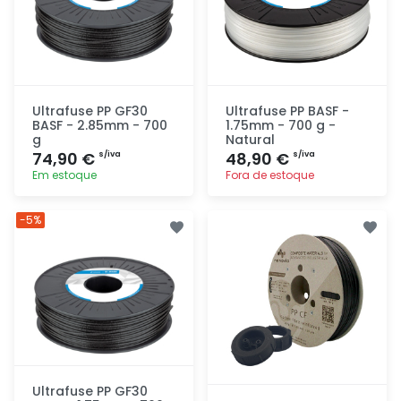
Ultrafuse PP GF30
Ultrafuse PP BASF -
BASF - 2.85mm - 700
1.75mm - 700 g -
g
Natural
74,90 €
48,90 €
s/iva
s/iva
Em estoque
Fora de estoque
Adicionar
Adicionar
-5%
rapidamente
rapidamente
Ultrafuse PP GF30