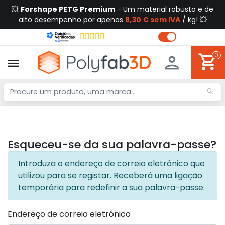
💥
Forshape PETG Premium
- Um material robusto e de
alto desempenho por apenas
8,30 € sem IVA
/ kg! 💥
0
Esqueceu-se da sua palavra-passe?
Introduza o endereço de correio eletrónico que
utilizou para se registar. Receberá uma ligação
temporária para redefinir a sua palavra-passe.
Endereço de correio eletrónico