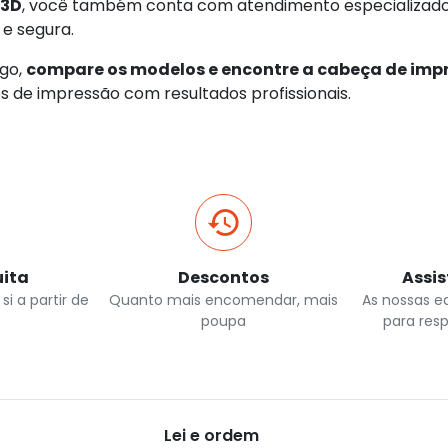
b3D
, você também conta com atendimento especializado 
e segura.
ogo,
compare os modelos e encontre a cabeça de imp
os de impressão com resultados profissionais.
uita
Descontos
Assi
si a partir de
Quanto mais encomendar, mais
As nossas e
poupa
para res
Lei e ordem