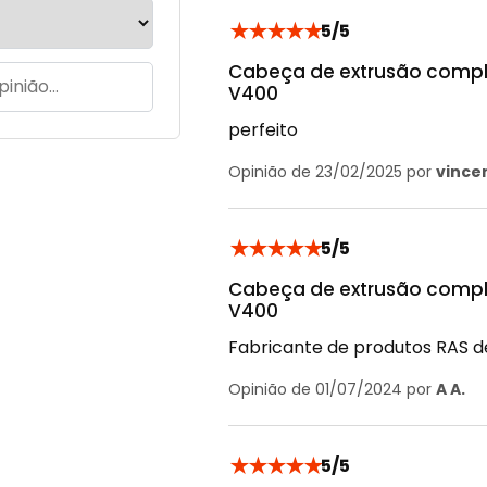
★
★
★
★
★
5/5
Cabeça de extrusão complet
V400
perfeito
Opinião de 23/02/2025 por
vincen
★
★
★
★
★
5/5
Cabeça de extrusão complet
V400
Fabricante de produtos RAS d
Opinião de 01/07/2024 por
A A.
★
★
★
★
★
5/5