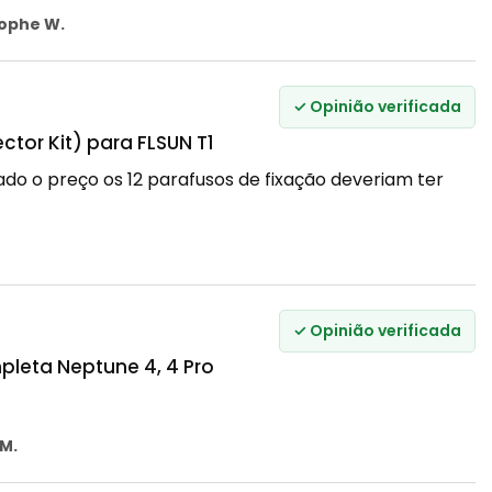
tophe W.
✓ Opinião verificada
tor Kit) para FLSUN T1
do o preço os 12 parafusos de fixação deveriam ter
✓ Opinião verificada
leta Neptune 4, 4 Pro
M.