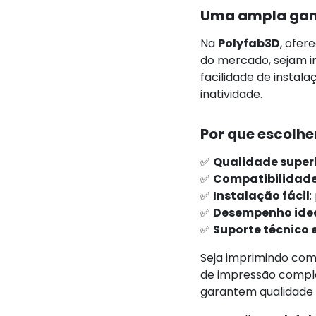
Uma ampla gam
Na
Polyfab3D
, ofe
do mercado, sejam im
facilidade de insta
inatividade.
Por que escolh
✅
Qualidade super
✅
Compatibilidad
✅
Instalação fácil
:
✅
Desempenho ide
✅
Suporte técnico 
Seja imprimindo com
de impressão complet
garantem qualidade c