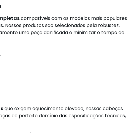
D
mpletas
compatíveis com os modelos mais populares
is. Nossos produtos são selecionados pela robustez,
idamente uma peça danificada e minimizar o tempo de
?
.
os
que exigem aquecimento elevado, nossas cabeças
ças ao perfeito domínio das especificações técnicas,