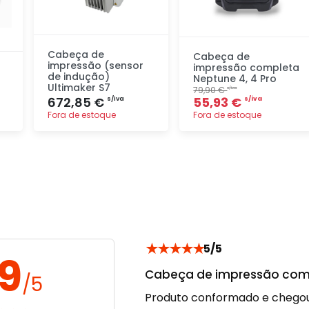
Cabeça de
Cabeça de
impressão (sensor
impressão completa
de indução)
Neptune 4, 4 Pro
Ultimaker S7
79,90 €
s/iva
672,85 €
55,93 €
s/iva
s/iva
Fora de estoque
Fora de estoque
Adicionar
Adicionar
rapidamente
rapidamente
★
★
★
★
★
5/5
.9
Cabeça de impressão comp
/5
Produto conformado e chego