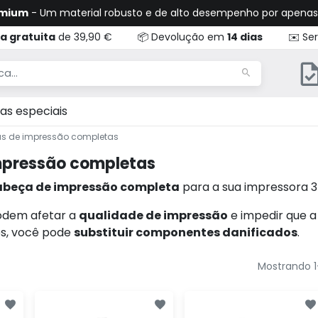
emium
- Um material robusto e de alto desempenho por apena
a gratuita
de 39,90 €
📦 Devolução em
14 dias
✉️ Ser
as especiais
s de impressão completas
mpressão completas
abeça de impressão completa
para a sua impressora 3
odem afetar a
qualidade de impressão
e impedir que 
es, você pode
substituir componentes danificados
.
Mostrando 1