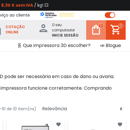
s
8,30 € sem IVA
/ kg! 💥
viço ao cliente
O seu
0
0
COTAÇÃO
computador
ONLINE
INICIE SESSÃO
🧬 Que impressora 3D escolher?
📣 Blogue
D pode ser necessária em caso de dano ou avaria.
a impressora funcione corretamente. Comprando
-10 de 10 item(ns)