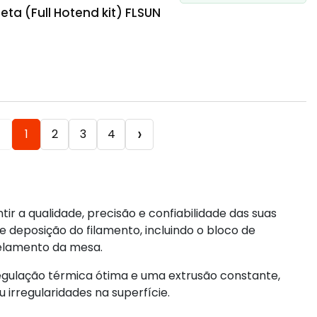
a (Full Hotend kit) FLSUN
‹
›
1
2
3
4
r a qualidade, precisão e confiabilidade das suas
 deposição do filamento, incluindo o bloco de
ivelamento da mesa.
gulação térmica ótima e uma extrusão constante,
irregularidades na superfície.