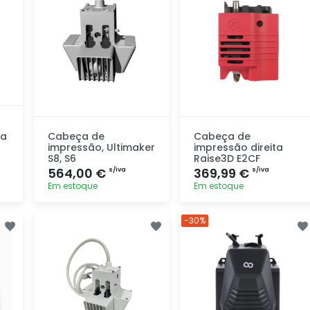
da
Cabeça de
Cabeça de
impressão, Ultimaker
impressão direita
S8, S6
Raise3D E2CF
564,00 €
369,99 €
s/iva
s/iva
Em estoque
Em estoque
Adicionar
Adicionar
-30%
rapidamente
rapidamente