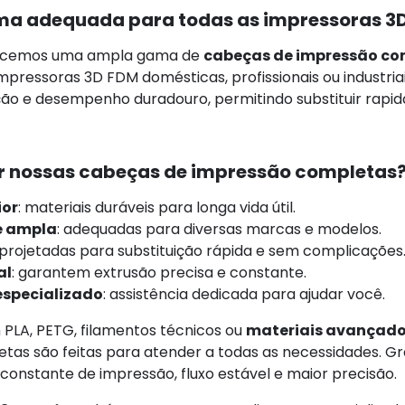
a adequada para todas as impressoras 3
recemos uma ampla gama de
cabeças de impressão co
pressoras 3D FDM domésticas, profissionais ou industria
lação e desempenho duradouro, permitindo substituir rap
er nossas cabeças de impressão completas
ior
: materiais duráveis para longa vida útil.
e ampla
: adequadas para diversas marcas e modelos.
 projetadas para substituição rápida e sem complicações
al
: garantem extrusão precisa e constante.
especializado
: assistência dedicada para ajudar você.
 PLA, PETG, filamentos técnicos ou
materiais avançad
as são feitas para atender a todas as necessidades. Gra
onstante de impressão, fluxo estável e maior precisão.