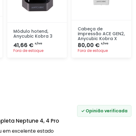
Cabeça de
Módulo hotend,
impressão ACE GEN2,
Anycubic Kobra 3
Anycubic Kobra X
41,66 €
80,00 €
s/iva
s/iva
Fora de estoque
Fora de estoque
Adicionar
Adicionar
rapidamente
rapidamente
✓ Opinião verificada
leta Neptune 4, 4 Pro
u em excelente estado