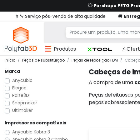
💥
Forshape PETG Pr
👨‍🔧 Serviço pós-venda de alta qualidade
🚚
Entreg
Produtos
⚡ Ofert
Início
Peças de substituição
Peças de reposição FDM
Cabeça
Cabeças de i
Marca
Anycubic
A compra de uma
c
Elegoo
Peças defeituosas p
Raise3D
peças sobressalent
Snapmaker
Ultimaker
Impressoras compatíveis
Anycubic Kobra 3
Anycubic Kobra 3 Combo