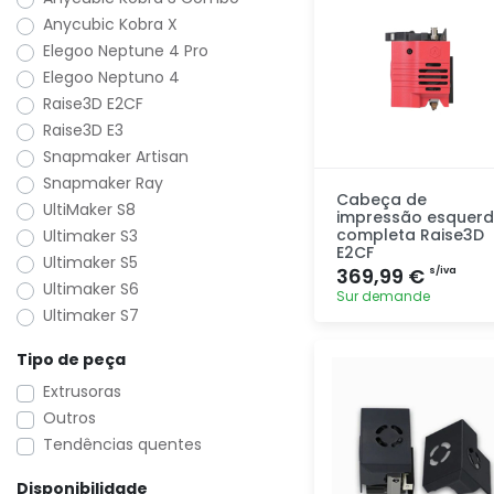
Anycubic Kobra X
Elegoo Neptune 4 Pro
Elegoo Neptuno 4
Raise3D E2CF
Raise3D E3
Snapmaker Artisan
Snapmaker Ray
Cabeça de
UltiMaker S8
impressão esquer
completa Raise3D
Ultimaker S3
E2CF
Ultimaker S5
369,99 €
s/iva
Ultimaker S6
Sur demande
Ultimaker S7
Adicionar
Tipo de peça
rapidamente
Extrusoras
Outros
Tendências quentes
Disponibilidade