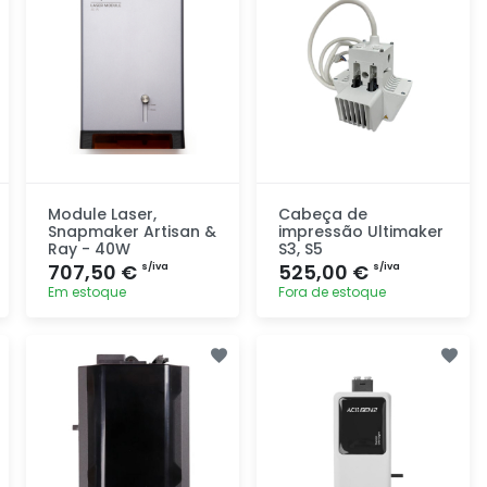
Module Laser,
Cabeça de
Snapmaker Artisan &
impressão Ultimaker
Ray - 40W
S3, S5
707,50 €
525,00 €
s/iva
s/iva
Em estoque
Fora de estoque
Adicionar
Adicionar
rapidamente
rapidamente