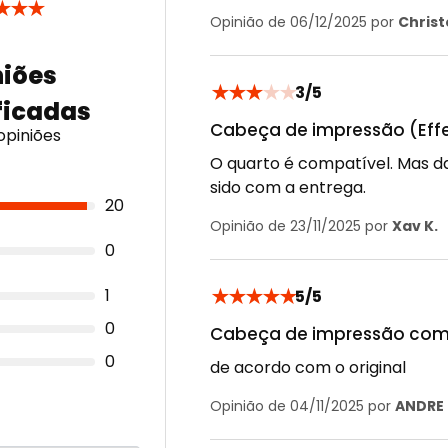
★
★
★
Opinião de 06/12/2025 por
Chris
★
★
★
★
★
3/5
Cabeça de impressão (Effec
opiniões
O quarto é compatível. Mas da
sido com a entrega.
20
Opinião de 23/11/2025 por
Xav K.
0
★
★
★
★
★
1
5/5
0
Cabeça de impressão comp
0
de acordo com o original
Opinião de 04/11/2025 por
ANDRE 