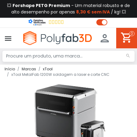
💥
Forshape PETG Premium
- Um material robusto e de
alto desempenho por apenas
8,30 € sem IVA
/ kg! 💥
0
Início
Marcas
xTool
xTool MetalFab 1200W soldagem a laser e corte CNC