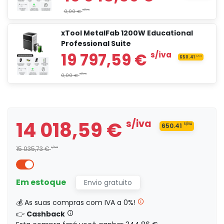
xTool MetalFab 1200W Educational
12 829,17 €
s/iva
Professional Suite
14 018,59 €
s/iva
14 018,59 €
s/iva
650.41
S/IVA
s/iva
0,00 €
15 035,73 €
s/iva
Em estoque
Envio gratuito
15 923,59 €
s/i
💰 As suas compras com IVA a 0%!
👉
Cashback
s/iva
0,00 €