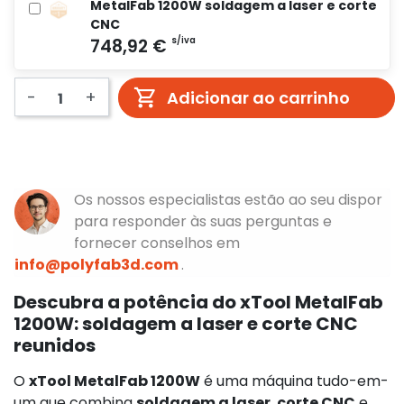
MetalFab 1200W soldagem a laser e corte
CNC
-
+
Adicionar ao carrinho
Os nossos especialistas estão ao seu dispor
para responder às suas perguntas e
fornecer conselhos em
info@polyfab3d.com
.
Descubra a potência do xTool MetalFab
1200W: soldagem a laser e corte CNC
reunidos
O
xTool MetalFab 1200W
é uma máquina tudo-em-
um que combina
soldagem a laser
,
corte CNC
e