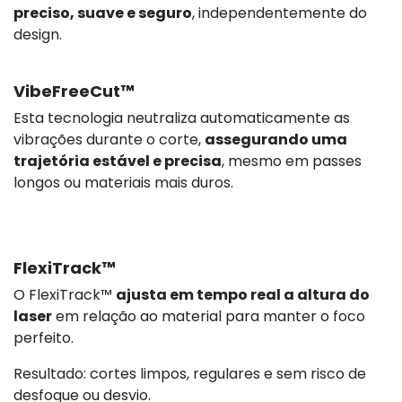
preciso, suave e seguro
, independentemente do
design.
748,92 €
s/iva
VibeFreeCut™
Esta tecnologia neutraliza automaticamente as
vibrações durante o corte,
assegurando uma
trajetória estável e precisa
, mesmo em passes
longos ou materiais mais duros.
FlexiTrack™
O FlexiTrack™
ajusta em tempo real a altura do
laser
em relação ao material para manter o foco
perfeito.
Resultado: cortes limpos, regulares e sem risco de
desfoque ou desvio.