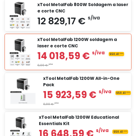
xTool MetalFab 800W Soldagem a laser
e corte CNC
5 609,17 €
s/iva
xTool MetalFab 1200W soldagem a
laser e corte CNC
7 489,17 €
s/iva
xTool MetalFab 1200W All-in-One
Pack
8 139,17 €
s/iva
xTool MetalFab 1200W Educational
Essentials Kit