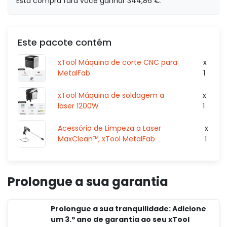
Esta compra fará você ganhar 344,86 €.
Este pacote contém
16 648,59 €
s/iva
xTool Máquina de corte CNC para
x
s/iva
0,00 €
MetalFab
1
xTool Máquina de soldagem a
x
laser 1200W
1
19 797,59 €
s/iva
Acessório de Limpeza a Laser
x
MaxClean™, xTool MetalFab
1
s/iva
0,00 €
Prolongue a sua garantia
Prolongue a sua tranquilidade: Adicione
um 3.º ano de garantia ao seu xTool