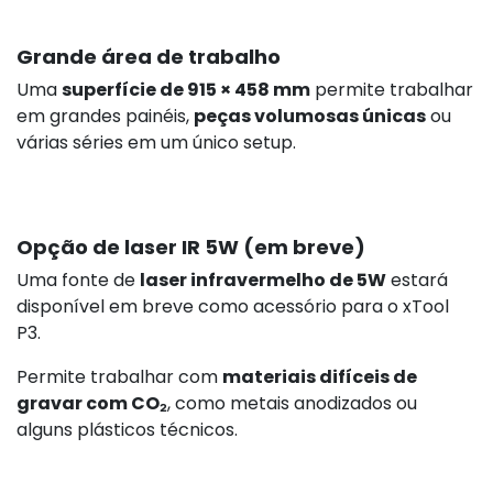
Grande área de trabalho
Uma
superfície de 915 × 458 mm
permite trabalhar
em grandes painéis,
peças volumosas únicas
ou
várias séries em um único setup.
Opção de laser IR 5W (em breve)
Uma fonte de
laser infravermelho de 5W
estará
disponível em breve como acessório para o xTool
P3.
Permite trabalhar com
materiais difíceis de
gravar com CO₂
, como metais anodizados ou
alguns plásticos técnicos.
582,40 €
s/i