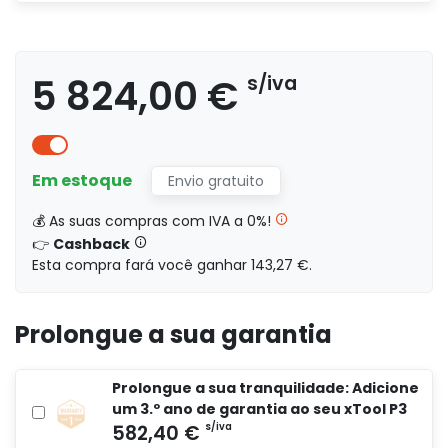
5 824,00 €
s/iva
5 824,00 €
s/iva
Em estoque
Envio gratuito
💰 As suas compras com IVA a 0%!
6 949,00 €
s/iva
👉
Cashback
Esta compra fará você ganhar 143,27 €.
Prolongue a sua garantia
8 824,00 €
s/iva
Prolongue a sua tranquilidade: Adicione
um 3.º ano de garantia ao seu xTool P3