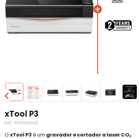
xTool P3
Ref. P0101000119
O
xTool P3
é um
gravador e cortador a laser CO₂