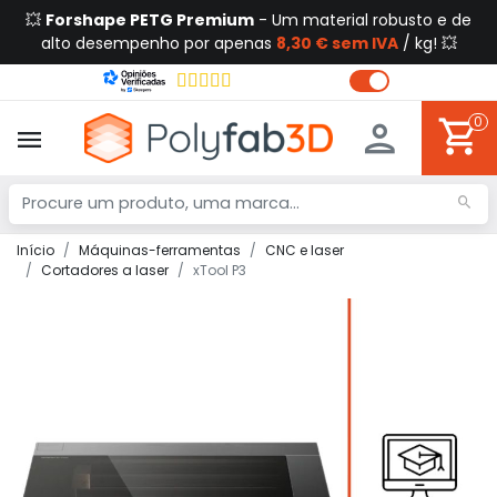
💥
Forshape PETG Premium
- Um material robusto e de
alto desempenho por apenas
8,30 € sem IVA
/ kg! 💥
0
Início
Máquinas-ferramentas
CNC e laser
Cortadores a laser
xTool P3