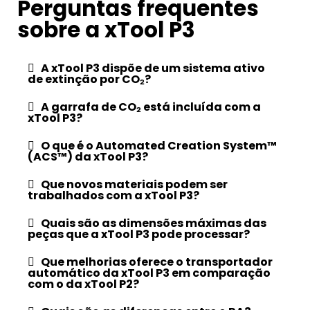
Perguntas frequentes
sobre a xTool P3
A xTool P3 dispõe de um sistema ativo
de extinção por CO₂?
A garrafa de CO₂ está incluída com a
xTool P3?
O que é o Automated Creation System™
(ACS™) da xTool P3?
Que novos materiais podem ser
trabalhados com a xTool P3?
Quais são as dimensões máximas das
peças que a xTool P3 pode processar?
Que melhorias oferece o transportador
automático da xTool P3 em comparação
com o da xTool P2?