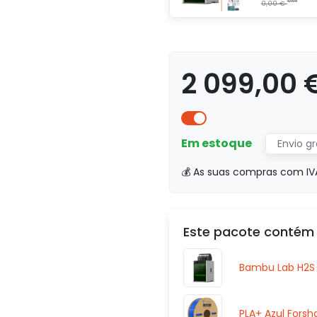
2 099,00 
Em estoque
Envio gr
💰 As suas compras com IV
Este pacote contém
Bambu Lab H2S 
PLA+ Azul Fors