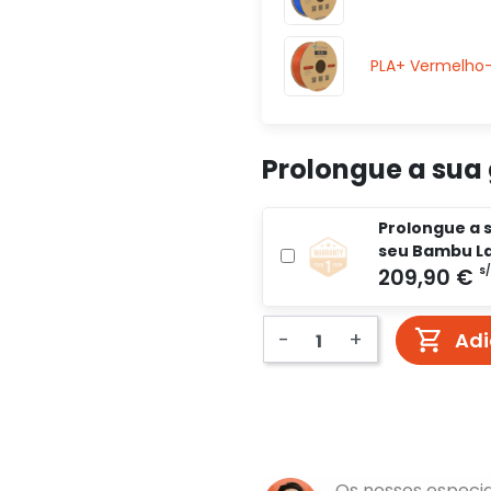
PLA+ Vermelho-
Prolongue a sua
Prolongue a s
seu Bambu La
-
+
Adi
Os nossos especia