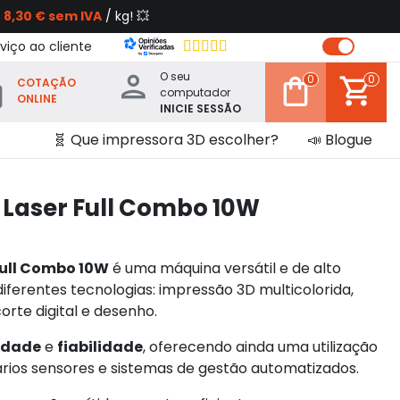
s
8,30 € sem IVA
/ kg! 💥
viço ao cliente
O seu
0
0
COTAÇÃO
computador
ONLINE
INICIE SESSÃO
🧬 Que impressora 3D escolher?
📣 Blogue
Laser Full Combo 10W
Full Combo 10W
é uma máquina versátil e de alto
ferentes tecnologias: impressão 3D multicolorida,
orte digital e desenho.
idade
e
fiabilidade
, oferecendo ainda uma utilização
ários sensores e sistemas de gestão automatizados.