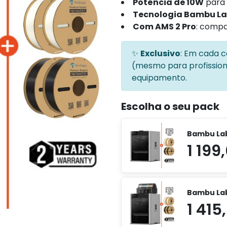
Potência de 10W
para 
Tecnologia Bambu L
Com AMS 2 Pro
: compa
✨
Exclusivo
: Em cada
(mesmo para profissiona
equipamento.
Escolha o seu pack
Bambu La
Bambu La