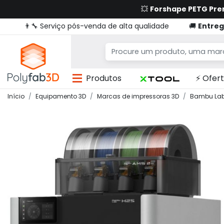
💥
Forshape PETG Pr
👨‍🔧 Serviço pós-venda de alta qualidade
🚚
Entreg
Produtos
⚡ Ofert
Início
Equipamento 3D
Marcas de impressoras 3D
Bambu La