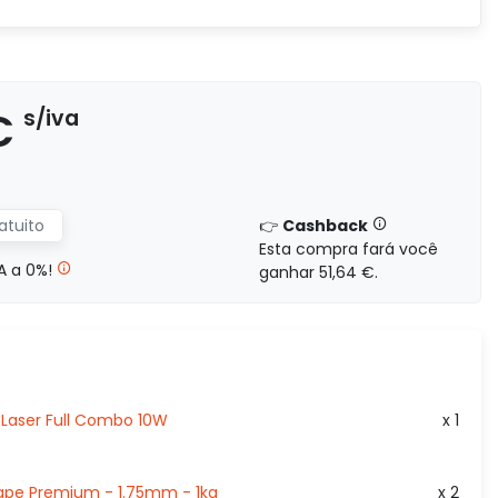
1 396,46 €
s/iva
73.5
S/IVA
s/iva
0,00 €
€
s/iva
1 601,66 €
s/iva
84.3
S/IVA
s/iva
0,00 €
atuito
👉
Cashback
Esta compra fará você
A a 0%!
ganhar 51,64 €.
2 251,96 €
s/iva
118
S/IVA
s/iva
0,00 €
Laser Full Combo 10W
x 1
hape Premium - 1.75mm - 1kg
x 2