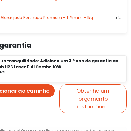
Alaranjado Forshape Premium - 1.75mm - 1kg
x 2
 garantia
ua tranquilidade: Adicione um 3.º ano de garantia ao
b H2S Laser Full Combo 10W
cionar ao carrinho
Obtenha um
orçamento
instantâneo
listas estão ao seu dispor para responder às suas