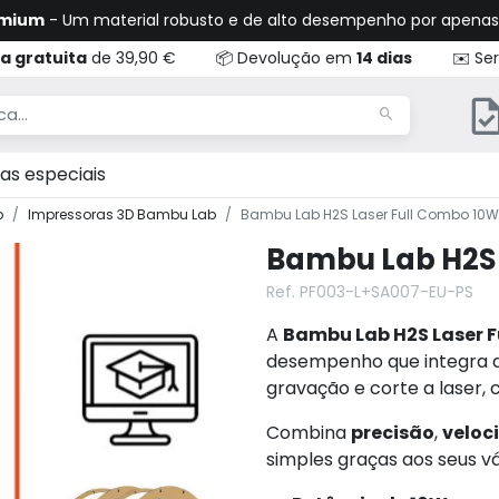
emium
- Um material robusto e de alto desempenho por apena
a gratuita
de 39,90 €
📦 Devolução em
14 dias
✉️ Ser
as especiais
b
Impressoras 3D Bambu Lab
Bambu Lab H2S Laser Full Combo 10W
Bambu Lab H2S 
Ref. PF003-L+SA007-EU-PS
A
Bambu Lab H2S Laser 
desempenho que integra di
gravação e corte a laser, c
Combina
precisão
,
veloc
simples graças aos seus v