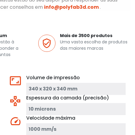
ecer conselhos em
info@polyfab3d.com
.
ium
Mais de 3500 produtos
estão à
Uma vasta escolha de produtos
sponder a
das maiores marcas
untas
Volume de impressão
340 x 320 x 340 mm
Espessura da camada (precisão)
10 microns
Velocidade máxima
1000 mm/s