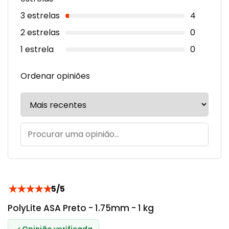
3 estrelas
4
2 estrelas
0
1 estrela
0
Ordenar opiniões
★
★
★
★
★
5/5
PolyLite ASA Preto - 1.75mm - 1 kg
✓ Opinião verificada