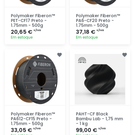
Polymaker Fiberon™
Polymaker Fiberon™
PET-CF17 Preto -
PA6-CF20 Preto -
1.75mm - 500g
1.75mm - 500g
20,65 €
37,18 €
s/iva
s/iva
Em estoque
Em estoque
Adicionar
Adicionar
rapidamente
rapidamente
Polymaker Fiberon™
PAHT-CF Black
PA612-CF15 Preto -
Bambu Lab - 1,75 mm
1.75mm - 500g
- 1 kg
33,05 €
99,00 €
s/iva
s/iva