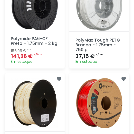
Polymide PA6-CF
PolyMax Tough PETG
Preto - 1.75mm - 2 kg
Branco - 1.75mm -
750 g
156,95 €
s/iva
141,26 €
37,15 €
s/iva
s/iva
Em estoque
Em estoque
Adicionar
Adicionar
rapidamente
rapidamente