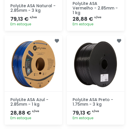
PolyLite ASA
PolyLite ASA Natural -
Vermelho - 2.85mm -
2.85mm - 3 kg
1 kg
79,13 €
28,88 €
s/iva
s/iva
Em estoque
Em estoque
Adicionar
Adicionar
rapidamente
rapidamente
PolyLite ASA Azul -
PolyLite ASA Preto -
2.85mm - 1 kg
1.75mm - 3 kg
28,88 €
79,13 €
s/iva
s/iva
Em estoque
Em estoque