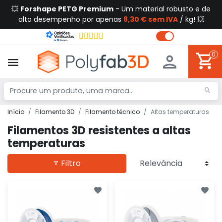
💥
Forshape PETG Premium
- Um material robusto e de
alto desempenho por apenas
8,30 € sem IVA
/ kg! 💥
0
Início
Filamento 3D
Filamento técnico
Altas temperaturas
Filamentos 3D resistentes a altas
temperaturas
Filtro