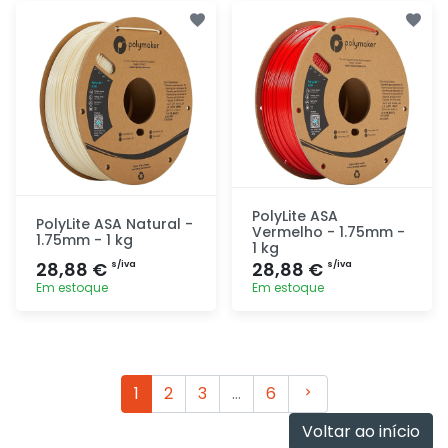
Adicionar
Adicionar
rapidamente
rapidamente
PolyLite ASA
PolyLite ASA Natural -
Vermelho - 1.75mm -
1.75mm - 1 kg
1 kg
28,88 €
28,88 €
s/iva
s/iva
Em estoque
Em estoque
Adicionar
Adicionar
rapidamente
rapidamente
Seguinte
1
2
3
…
6
Voltar ao início