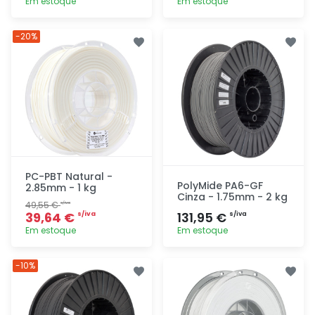
Em estoque
Em estoque
Adicionar
Adicionar
-20%
rapidamente
rapidamente
PC-PBT Natural -
PolyMide PA6-GF
2.85mm - 1 kg
Cinza - 1.75mm - 2 kg
49,55 €
s/iva
39,64 €
131,95 €
s/iva
s/iva
Em estoque
Em estoque
Adicionar
Adicionar
-10%
rapidamente
rapidamente