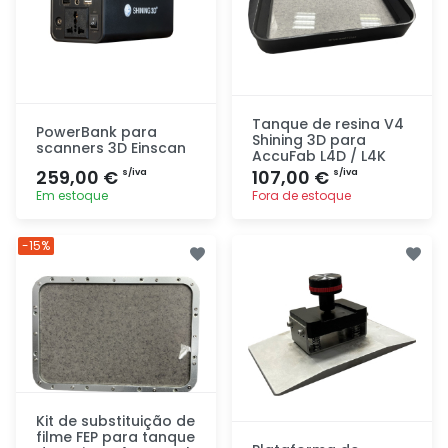
Tanque de resina V4
PowerBank para
Shining 3D para
scanners 3D Einscan
AccuFab L4D / L4K
259,00 €
107,00 €
s/iva
s/iva
Em estoque
Fora de estoque
Adicionar
Adicionar
-15%
rapidamente
rapidamente
Kit de substituição de
filme FEP para tanque