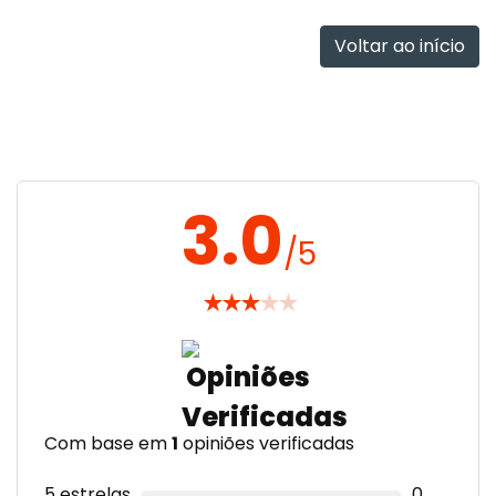
rapidamente
Voltar ao início
3.0
/5
★
★
★
★
★
Com base em
1
opiniões verificadas
5 estrelas
0