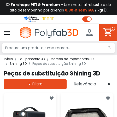
💥
Forshape PETG Premium
- Um material robusto e de
alto desempenho por apenas
8,30 € sem IVA
/ kg! 💥
0
Início
Equipamento 3D
Marcas de impressoras 3D
Shining 3D
Peças de substituição Shining 3D
Peças de substituição Shining 3D
Filtro