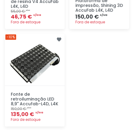
Plataforma de
de resina V4 AccuFab
impressão, Shining 3D
L4K, L4D
AccuFab L4K, L4D
55,00 €
s/iva
46,75 €
150,00 €
s/iva
s/iva
Fora de estoque
Fora de estoque
Adicionar
Adicionar
-10%
rapidamente
rapidamente
Fonte de
retroiluminação LED
8,9" Accufab-L4D, L4K
150,00 €
s/iva
135,00 €
s/iva
Fora de estoque
Adicionar