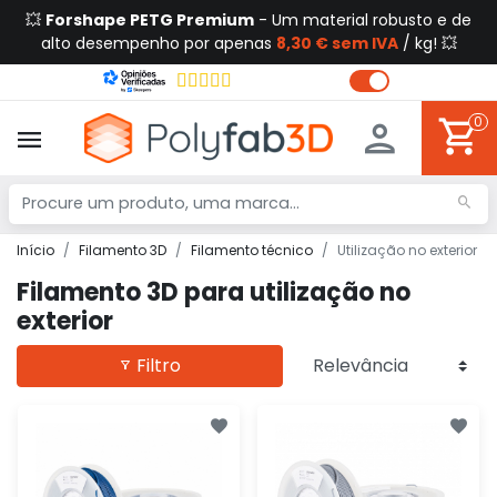
💥
Forshape PETG Premium
- Um material robusto e de
alto desempenho por apenas
8,30 € sem IVA
/ kg! 💥
0
Início
Filamento 3D
Filamento técnico
Utilização no exterior
Filamento 3D para utilização no
exterior
Filtro