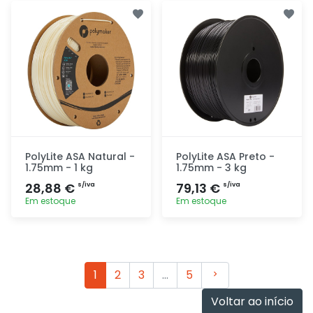
Adicionar
Adicionar
rapidamente
rapidamente
PolyLite ASA Natural -
PolyLite ASA Preto -
1.75mm - 1 kg
1.75mm - 3 kg
28,88 €
79,13 €
s/iva
s/iva
Em estoque
Em estoque
Adicionar
Adicionar
rapidamente
rapidamente
Seguinte
1
2
3
…
5
Voltar ao início