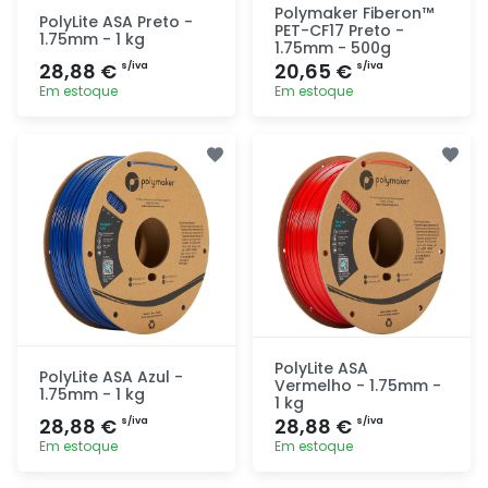
Polymaker Fiberon™
PolyLite ASA Preto -
PET-CF17 Preto -
1.75mm - 1 kg
1.75mm - 500g
28,88 €
20,65 €
s/iva
s/iva
Em estoque
Em estoque
Adicionar
Adicionar
rapidamente
rapidamente
PolyLite ASA
PolyLite ASA Azul -
Vermelho - 1.75mm -
1.75mm - 1 kg
1 kg
28,88 €
28,88 €
s/iva
s/iva
Em estoque
Em estoque