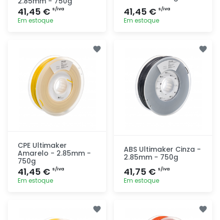
2.85mm - 750g
41,45 €
41,45 €
s/iva
s/iva
Em estoque
Em estoque
Adicionar
Adicionar
rapidamente
rapidamente
CPE Ultimaker
ABS Ultimaker Cinza -
Amarelo - 2.85mm -
2.85mm - 750g
750g
41,45 €
41,75 €
s/iva
s/iva
Em estoque
Em estoque
Adicionar
Adicionar
rapidamente
rapidamente