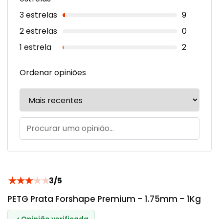
3 estrelas
9
2 estrelas
0
1 estrela
2
Ordenar opiniões
★
★
★
★
★
3/5
PETG Prata Forshape Premium – 1.75mm – 1Kg
✓ Opinião verificada