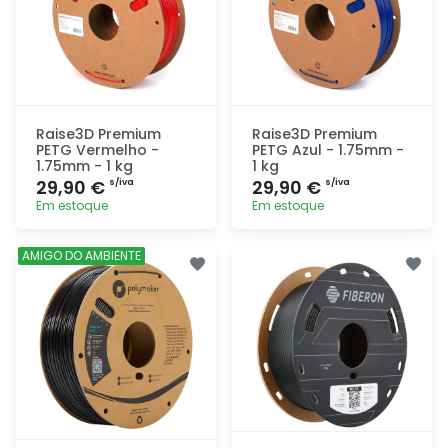
Raise3D Premium
Raise3D Premium
PETG Vermelho -
PETG Azul - 1.75mm -
1.75mm - 1 kg
1 kg
29,90 €
29,90 €
s/iva
s/iva
Em estoque
Em estoque
Adicionar
Adicionar
AMIGO DO AMBIENTE
rapidamente
rapidamente