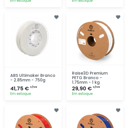
Em estoque
Em estoque
Adicionar
Adicionar
rapidamente
rapidamente
Raise3D Premium
ABS Ultimaker Branco
PETG Branco -
- 2.85mm - 750g
1.75mm - 1 kg
41,75 €
29,90 €
s/iva
s/iva
Em estoque
Em estoque
Adicionar
Adicionar
rapidamente
rapidamente