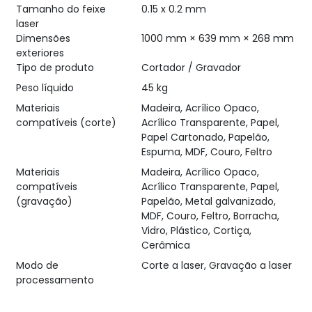
Tamanho do feixe
0.15 x 0.2 mm
laser
Dimensões
1000 mm × 639 mm × 268 mm
exteriores
Tipo de produto
Cortador / Gravador
Peso líquido
45 kg
345,80 €
s/i
Materiais
Madeira, Acrílico Opaco,
compatíveis (corte)
Acrílico Transparente, Papel,
Papel Cartonado, Papelão,
Espuma, MDF, Couro, Feltro
Materiais
Madeira, Acrílico Opaco,
compatíveis
Acrílico Transparente, Papel,
(gravação)
Papelão, Metal galvanizado,
MDF, Couro, Feltro, Borracha,
Vidro, Plástico, Cortiça,
Cerâmica
Modo de
Corte a laser, Gravação a laser
processamento