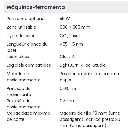
Máquinas-ferramenta
Puissance optique
55 W
Zone utilisable
600 × 305 mm
Type de laser
CO₂ Laser
Longueur d'onde du
455 ± 5 nm
laser
Laser class
Class 4
Logiciels compatibles
LightBurn, xTool Studio
Método de
Posicionamento por câmara
posicionamento
dupla
Precisão do
0.015 mm
movimento
Precisão de
0.3 mm
posicionamento
Capacidade máxima
Madeira de tília: 18 mm (uma
de corte
passagem), Acrílico preto: 20
mm (uma passagem)