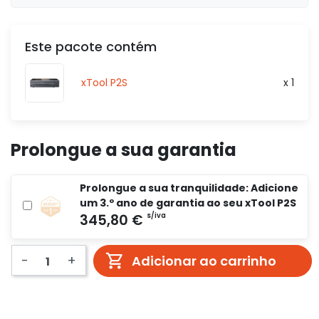
Este pacote contém
4 157,00 €
s/iva
xTool P2S
x 1
s/iva
0,00 €
Prolongue a sua garantia
7 324,00 €
s/iva
Prolongue a sua tranquilidade: Adicione
um 3.º ano de garantia ao seu xTool P2S
s/iva
0,00 €
-
+
Adicionar ao carrinho