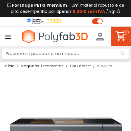
💥
Forshape PETG Premium
- Um material robusto e de
alto desempenho por apenas
8,30 € sem IVA
/ kg! 💥
0
Início
Máquinas-ferramentas
CNC e laser
xTool P2S