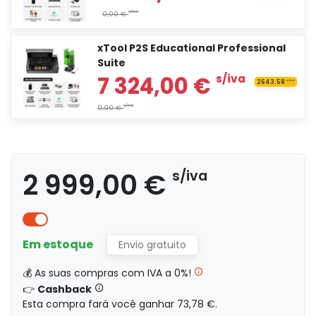
xTool P2S Educational Professional
5 699,00 €
s/iv
Suite
s/iva
0,00 €
2 999,00 €
6 283,00 €
s/iva
s/iva
s/iva
0,00 €
Em estoque
Envio gratuito
4 491,00 €
s/iva
💰 As suas compras com IVA a 0%!
👉
Cashback
Esta compra fará você ganhar 73,78 €.
s/iva
0,00 €