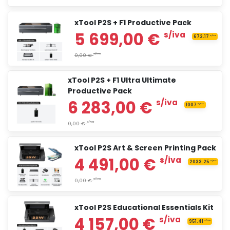
xTool P2S + F1 Productive Pack
4 015,83 €
s/iva
xTool P2S + F1 Ultra Ultimate
Productive Pack
4 590,83 €
s/iva
xTool P2S Art & Screen Printing Pack
2 999,00 €
s/iva
xTool P2S Educational Essentials Kit