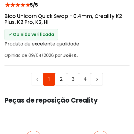
★
★
★
★
★
5/5
Bico Unicorn Quick Swap - 0.4mm, Creality K2
Plus, K2 Pro, K2, Hi
✓ Opinião verificada
Produto de excelente qualidade
Opinião de 09/04/2026 por
Joël K.
‹
›
1
2
3
4
Peças de reposição Creality