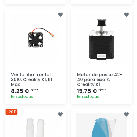
Adicionar
Adicionar
rapidamente
rapidamente
Ventoinha frontal
Motor de passo 42-
3010, Creality K1, K1
40 para eixo Z,
Max
Creality K1
8,25 €
15,75 €
s/iva
s/iva
Em estoque
Em estoque
Adicionar
Adicionar
-20%
rapidamente
rapidamente