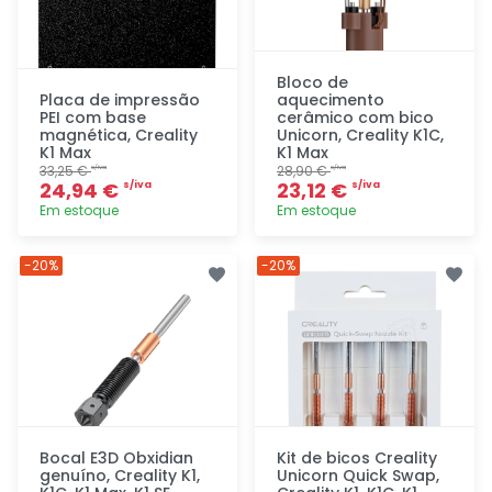
Bloco de
Placa de impressão
aquecimento
PEI com base
cerâmico com bico
magnética, Creality
Unicorn, Creality K1C,
K1 Max
K1 Max
33,25 €
28,90 €
s/iva
s/iva
24,94 €
23,12 €
s/iva
s/iva
Em estoque
Em estoque
Adicionar
Adicionar
-20%
-20%
rapidamente
rapidamente
Bocal E3D Obxidian
Kit de bicos Creality
genuíno, Creality K1,
Unicorn Quick Swap,