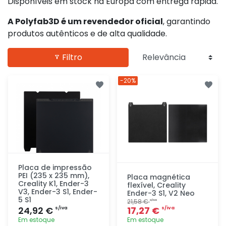
Disponíveis em stock na Europa com entrega rápida.
A Polyfab3D é um revendedor oficial
, garantindo
produtos autênticos e de alta qualidade.
Filtro
-20%
Placa de impressão
PEI (235 x 235 mm),
Placa magnética
Creality K1, Ender-3
flexível, Creality
V3, Ender-3 S1, Ender-
Ender-3 S1, V2 Neo
5 S1
21,58 €
s/iva
24,92 €
17,27 €
s/iva
s/iva
Em estoque
Em estoque