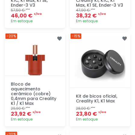
K1C, K1 Max, K1 SE,
Creality K1, K1C, K1
Ender-3 V3
Max, K1 SE, Ender-3 V3
57,50 €
47,90 €
s/iva
s/iva
46,00 €
38,32 €
s/iva
s/iva
Em estoque
Em estoque
Adicionar
Adicionar
-20%
-15%
rapidamente
rapidamente
Bloco de
aquecimento
cerâmico (cobre)
Kit de bicos oficial,
0,4mm para Creality
Creality K1, K1 Max
K1 / K1 Max
29,90 €
28,00 €
s/iva
s/iva
23,92 €
23,80 €
s/iva
s/iva
Em estoque
Em estoque
Adicionar
Adicionar
-20%