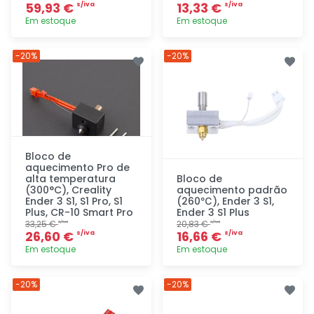
59,93 €
13,33 €
s/iva
s/iva
Em estoque
Em estoque
Adicionar
Adicionar
-20%
-20%
rapidamente
rapidamente
Bloco de
aquecimento Pro de
alta temperatura
Bloco de
(300°C), Creality
aquecimento padrão
Ender 3 S1, S1 Pro, S1
(260℃), Ender 3 S1,
Plus, CR-10 Smart Pro
Ender 3 S1 Plus
33,25 €
20,83 €
s/iva
s/iva
26,60 €
16,66 €
s/iva
s/iva
Em estoque
Em estoque
Adicionar
Adicionar
-20%
-20%
rapidamente
rapidamente