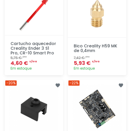
Cartucho aquecedor
Bico Creality H59 MK
Creality Ender 3 S1
de 0,4mm
Pro, CR-10 Smart Pro
5,75 €
7,42 €
s/iva
s/iva
4,60 €
5,93 €
s/iva
s/iva
Em estoque
Em estoque
Adicionar
Adicionar
-20%
-22%
rapidamente
rapidamente