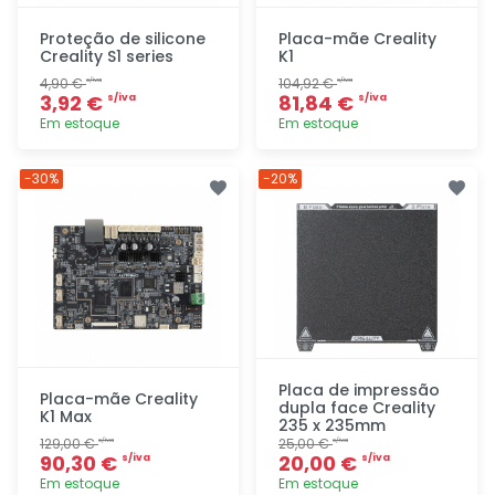
Proteção de silicone
Placa-mãe Creality
Creality S1 series
K1
4,90 €
104,92 €
s/iva
s/iva
3,92 €
81,84 €
s/iva
s/iva
Em estoque
Em estoque
Adicionar
Adicionar
-30%
-20%
rapidamente
rapidamente
Placa de impressão
Placa-mãe Creality
dupla face Creality
K1 Max
235 x 235mm
129,00 €
25,00 €
s/iva
s/iva
90,30 €
20,00 €
s/iva
s/iva
Em estoque
Em estoque