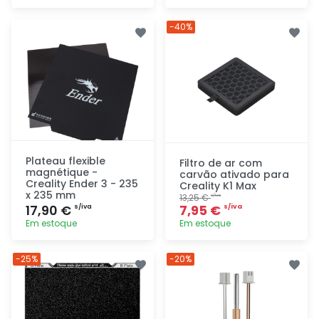
Adicionar
Adicionar
-40%
rapidamente
rapidamente
Plateau flexible
Filtro de ar com
magnétique -
carvão ativado para
Creality Ender 3 - 235
Creality K1 Max
x 235 mm
13,25 €
s/iva
17,90 €
7,95 €
s/iva
s/iva
Em estoque
Em estoque
Adicionar
Adicionar
-25%
-20%
rapidamente
rapidamente