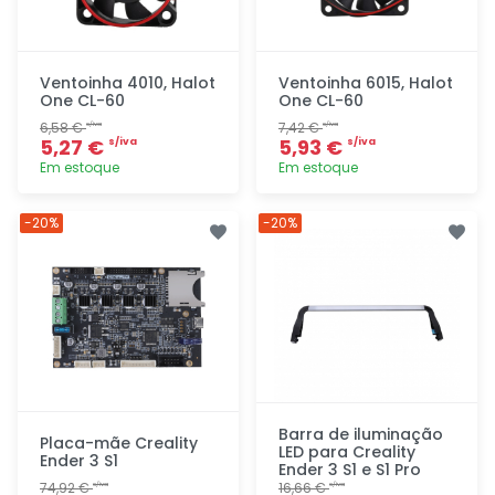
Ventoinha 4010, Halot
Ventoinha 6015, Halot
One CL-60
One CL-60
6,58 €
7,42 €
s/iva
s/iva
5,27 €
5,93 €
s/iva
s/iva
Em estoque
Em estoque
Adicionar
Adicionar
-20%
-20%
rapidamente
rapidamente
Barra de iluminação
Placa-mãe Creality
LED para Creality
Ender 3 S1
Ender 3 S1 e S1 Pro
74,92 €
16,66 €
s/iva
s/iva