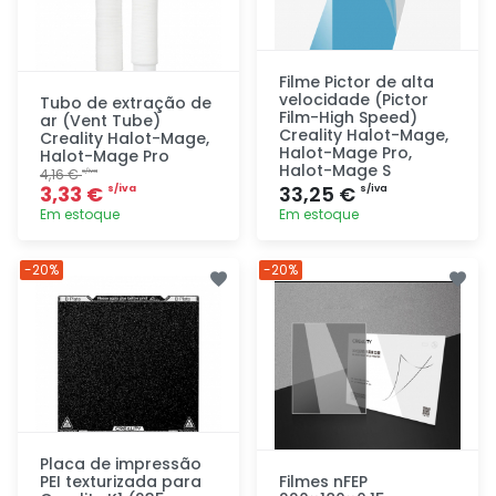
Filme Pictor de alta
velocidade (Pictor
Tubo de extração de
Film-High Speed)
ar (Vent Tube)
Creality Halot-Mage,
Creality Halot-Mage,
Halot-Mage Pro,
Halot-Mage Pro
Halot-Mage S
4,16 €
s/iva
3,33 €
33,25 €
s/iva
s/iva
Em estoque
Em estoque
Adicionar
Adicionar
-20%
-20%
rapidamente
rapidamente
Placa de impressão
PEI texturizada para
Filmes nFEP