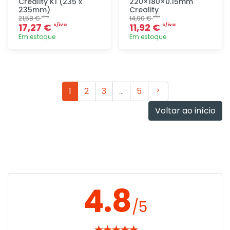
Creality K1 (235 x
220×180×0.15mm
235mm)
Creality
21,58 €
14,90 €
s/iva
s/iva
17,27 €
11,92 €
s/iva
s/iva
Em estoque
Em estoque
Adicionar
Adicionar
rapidamente
rapidamente
Seguinte
1
2
3
…
5
Voltar ao início
4.8
/5
★
★
★
★
★