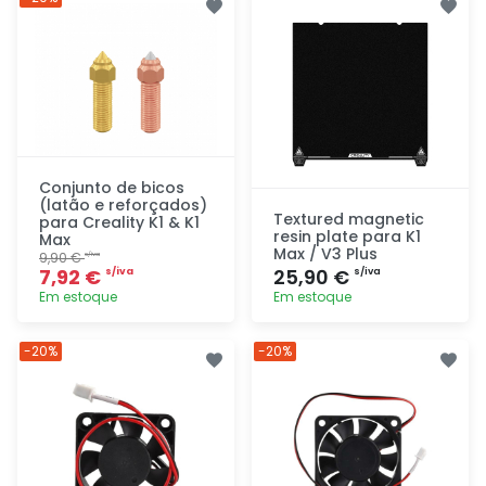
rapidamente
rapidamente
Conjunto de bicos
(latão e reforçados)
Textured magnetic
para Creality K1 & K1
resin plate para K1
Max
Max / V3 Plus
9,90 €
s/iva
7,92 €
25,90 €
s/iva
s/iva
Em estoque
Em estoque
Adicionar
Adicionar
-20%
-20%
rapidamente
rapidamente