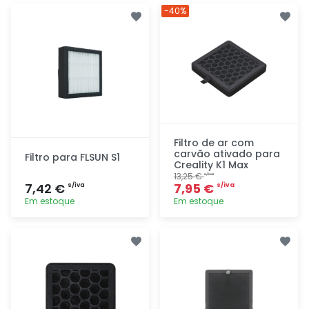
Adicionar
Adicionar
-40%
rapidamente
rapidamente
Filtro de ar com
carvão ativado para
Filtro para FLSUN S1
Creality K1 Max
13,25 €
s/iva
7,42 €
7,95 €
s/iva
s/iva
Em estoque
Em estoque
Adicionar
Adicionar
rapidamente
rapidamente