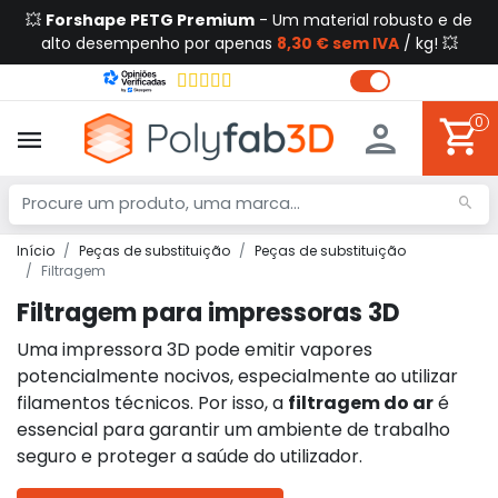
💥
Forshape PETG Premium
- Um material robusto e de
alto desempenho por apenas
8,30 € sem IVA
/ kg! 💥
0
Início
Peças de substituição
Peças de substituição
Filtragem
Filtragem para impressoras 3D
Uma impressora 3D pode emitir vapores
potencialmente nocivos, especialmente ao utilizar
filamentos técnicos. Por isso, a
filtragem do ar
é
essencial para garantir um ambiente de trabalho
seguro e proteger a saúde do utilizador.