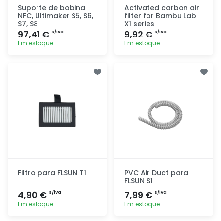
Suporte de bobina
Activated carbon air
NFC, Ultimaker S5, S6,
filter for Bambu Lab
S7, S8
X1 series
97,41 €
9,92 €
s/iva
s/iva
Em estoque
Em estoque
Adicionar
Adicionar
rapidamente
rapidamente
Filtro para FLSUN T1
PVC Air Duct para
FLSUN S1
4,90 €
7,99 €
s/iva
s/iva
Em estoque
Em estoque