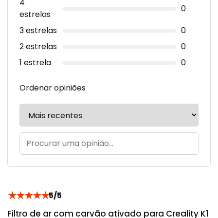
4
0
estrelas
3 estrelas
0
2 estrelas
0
1 estrela
0
Ordenar opiniões
★
★
★
★
★
5/5
Filtro de ar com carvão ativado para Creality K1