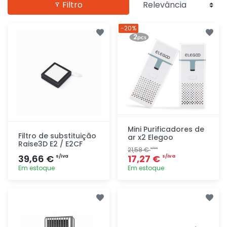
Filtro
-20%
Mini Purificadores de
Filtro de substituição
ar x2 Elegoo
Raise3D E2 / E2CF
21,58 €
s/iva
39,66 €
17,27 €
s/iva
s/iva
Em estoque
Em estoque
Adicionar
Adicionar
rapidamente
rapidamente