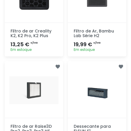
Filtro de ar Creality
Filtro de Ar, Bambu
K2, K2 Pro, K2 Plus
Lab Série H2
13,25 €
19,99 €
s/iva
s/iva
Em estoque
Em estoque
Adicionar
Adicionar
rapidamente
rapidamente
Filtro de ar Raise3D
Dessecante para
Pro2, Pro3, Pro3 HS
FLSUN S1