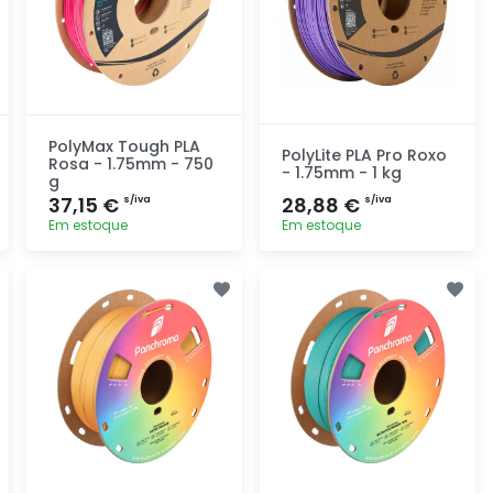
PolyMax Tough PLA
PolyLite PLA Pro Roxo
Rosa - 1.75mm - 750
- 1.75mm - 1 kg
g
37,15 €
28,88 €
s/iva
s/iva
Em estoque
Em estoque
Adicionar
Adicionar
rapidamente
rapidamente