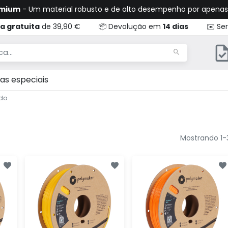
emium
- Um material robusto e de alto desempenho por apena
a gratuita
de 39,90 €
📦 Devolução em
14 dias
✉️ Ser
as especiais
ado
Mostrando 1-