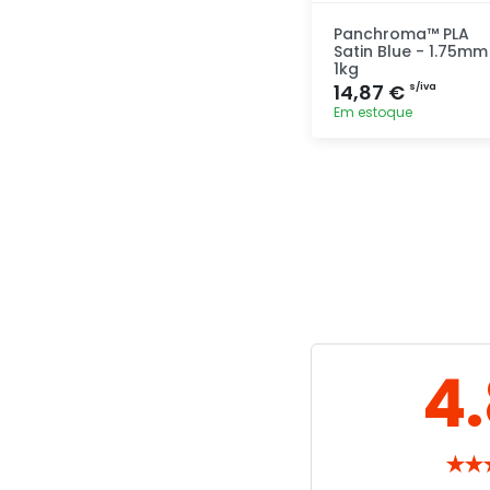
Panchroma™ PLA
Satin Blue - 1.75mm
1kg
14,87 €
s/iva
Em estoque
Adicionar
rapidamente
4
★
★