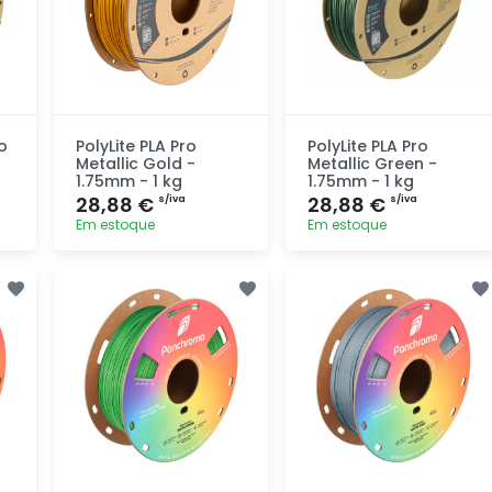
o
PolyLite PLA Pro
PolyLite PLA Pro
Metallic Gold -
Metallic Green -
1.75mm - 1 kg
1.75mm - 1 kg
28,88 €
28,88 €
s/iva
s/iva
Em estoque
Em estoque
Adicionar
Adicionar
rapidamente
rapidamente