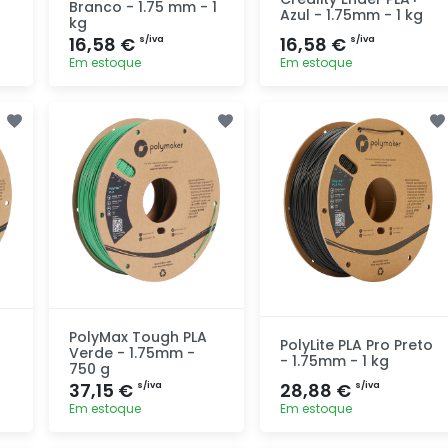
Branco - 1.75 mm - 1
Azul - 1.75mm - 1 kg
kg
16,58 €
16,58 €
s/iva
s/iva
Em estoque
Em estoque
Adicionar
Adicionar
rapidamente
rapidamente
PolyMax Tough PLA
PolyLite PLA Pro Preto
Verde - 1.75mm -
- 1.75mm - 1 kg
750 g
37,15 €
28,88 €
s/iva
s/iva
Em estoque
Em estoque