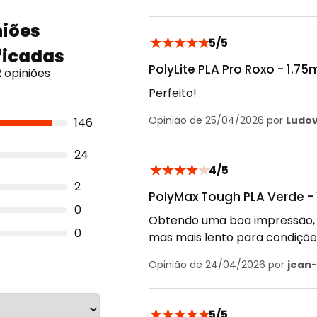
★
★
★
★
★
5/5
PolyLite PLA Pro Roxo - 1.75
2
opiniões
Perfeito!
Opinião de 25/04/2026 por
Ludov
146
24
★
★
★
★
★
4/5
2
PolyMax Tough PLA Verde -
0
Obtendo uma boa impressão, 
0
mas mais lento para condições
Opinião de 24/04/2026 por
jean-
★
★
★
★
★
5/5