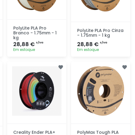
PolyLite PLA Pro
PolyLite PLA Pro Cinza
Branco - 1.75mm - 1
- 1.75mm - 1 kg
kg
28,88 €
28,88 €
s/iva
s/iva
Em estoque
Em estoque
Adicionar
Adicionar
rapidamente
rapidamente
Creality Ender PLA+
PolyMax Tough PLA