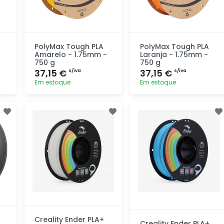
PolyMax Tough PLA
PolyMax Tough PLA
Amarelo - 1.75mm -
Laranja - 1.75mm -
750 g
750 g
37,15 €
37,15 €
s/iva
s/iva
Em estoque
Em estoque
Adicionar
Adicionar
rapidamente
rapidamente
Creality Ender PLA+
Creality Ender PLA+