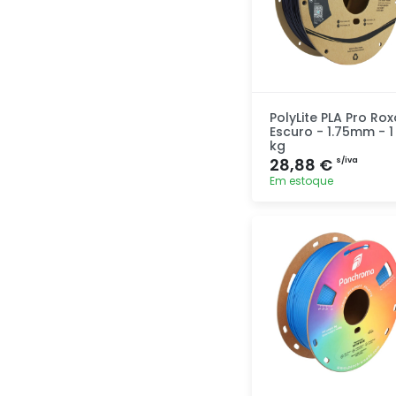
PolyLite PLA Pro Rox
Escuro - 1.75mm - 1
kg
28,88 €
s/iva
Em estoque
Adicionar
rapidamente