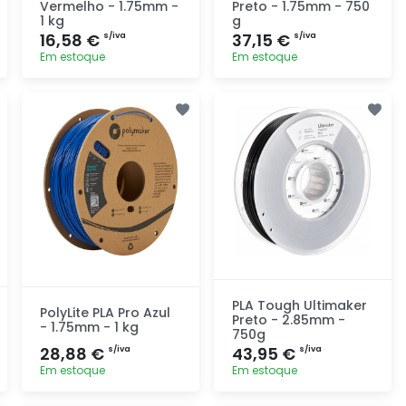
Vermelho - 1.75mm -
Preto - 1.75mm - 750
1 kg
g
16,58 €
37,15 €
s/iva
s/iva
Em estoque
Em estoque
Adicionar
Adicionar
rapidamente
rapidamente
PLA Tough Ultimaker
PolyLite PLA Pro Azul
Preto - 2.85mm -
- 1.75mm - 1 kg
750g
28,88 €
43,95 €
s/iva
s/iva
Em estoque
Em estoque