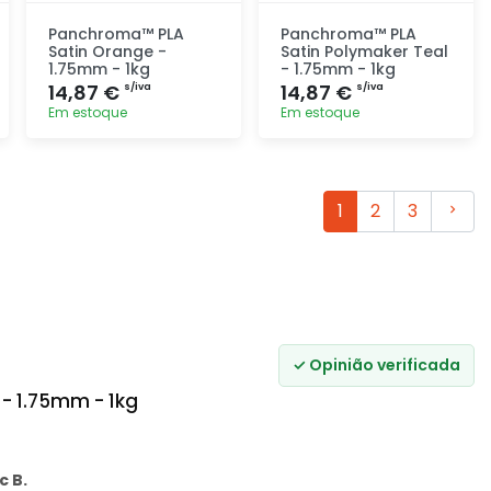
Panchroma™ PLA
Panchroma™ PLA
Satin Orange -
Satin Polymaker Teal
1.75mm - 1kg
- 1.75mm - 1kg
14,87 €
14,87 €
s/iva
s/iva
Em estoque
Em estoque
Adicionar
Adicionar
rapidamente
rapidamente
Segui
1
2
3
✓ Opinião verificada
 - 1.75mm - 1kg
c B.