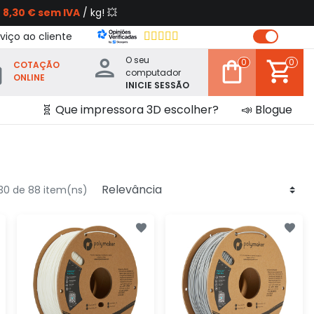
s
8,30 € sem IVA
/ kg! 💥
viço ao cliente
O seu
0
0
COTAÇÃO
computador
ONLINE
INICIE SESSÃO
🧬 Que impressora 3D escolher?
📣 Blogue
30 de 88 item(ns)