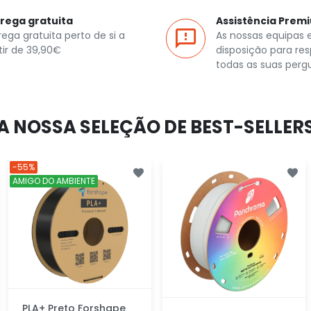
rega gratuita
Assistência Prem
rega gratuita perto de si a
As nossas equipas 
tir de 39,90€
disposição para re
todas as suas perg
A NOSSA SELEÇÃO DE BEST-SELLER
-55%
AMIGO DO AMBIENTE
PLA+ Preto Forshape