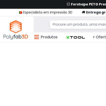
💥
Forshape PETG Pr
Especialista em impressão 3D
🚚
Entrega gr
Produtos
⚡ Ofert