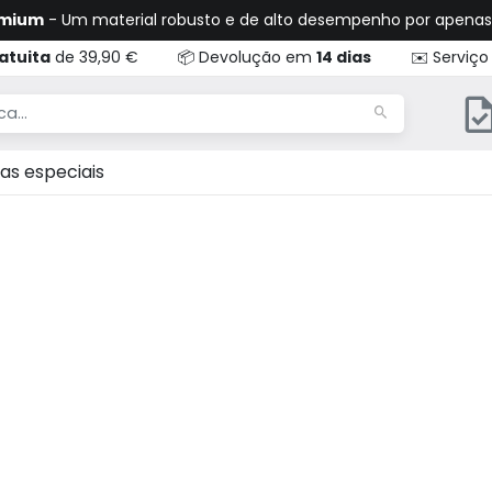
emium
- Um material robusto e de alto desempenho por apena
atuita
de 39,90 €
📦 Devolução em
14 dias
✉️ Serviço
as especiais