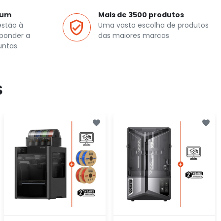
ium
Mais de 3500 produtos
estão à
Uma vasta escolha de produtos
sponder a
das maiores marcas
untas
S