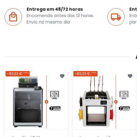
Entrega em 48/72 horas
Ent
Encomenda antes das 13 horas.
Ent
Envio no mesmo dia
par
-83,33 €
-83,33 €
S/IVA
S/IVA