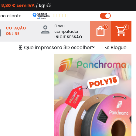
s
8,30 € sem IVA
/ kg! 💥
 ao cliente
O seu
0
0
COTAÇÃO
computador
ONLINE
INICIE SESSÃO
🧬 Que impressora 3D escolher?
📣 Blogue