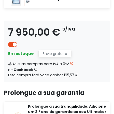
7 950,00 €
s/iva
Em estoque
Envio gratuito
💰 As suas compras com IVA a 0%!
7 950,00 €
s/iva
👉
Cashback
Esta compra fará você ganhar 195,57 €.
Prolongue a sua garantia
9 675,00 €
Prolongue a sua tranquilidade: Adicione
s/iva
um 3.º ano de garantia ao seu Ultimaker