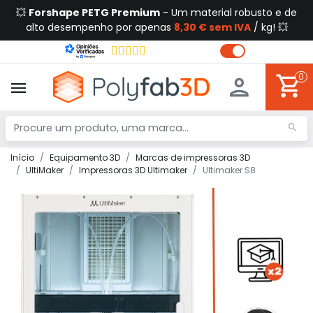
💥
Forshape PETG Premium
- Um material robusto e de
alto desempenho por apenas
8,30 € sem IVA
/ kg! 💥
0
Início
Equipamento 3D
Marcas de impressoras 3D
UltiMaker
Impressoras 3D Ultimaker
Ultimaker S8