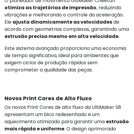
O planeador de movimento UltiMaker Cheetah
otimiza as trajetórias de impressão
, reduzindo
vibrações e melhorando o controle da aceleração.
795,00 €
s/i
Ele
ajusta dinamicamente as velocidades
de
acordo com geometrias complexas, garantindo uma
extrusão precisa mesmo em alta velocidade
.
Este sistema avançado proporciona uma economia
de tempo significativa, ideal para ambientes que
exigem ciclos de produção rápidos sem
comprometer a qualidade das peças.
Novos Print Cores de Alto Fluxo
Os novos Print Cores de alto fluxo da UltiMaker S8
apresentam um bico redesenhado e um
aquecimento otimizado para garantir uma
extrusão
mais rápida e uniforme
. O design aprimorado