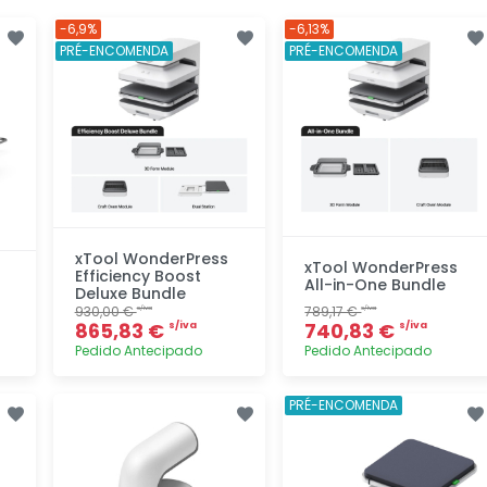
-6,9%
-6,13%
PRÉ-ENCOMENDA
PRÉ-ENCOMENDA
xTool WonderPress
xTool WonderPress
Efficiency Boost
All-in-One Bundle
Deluxe Bundle
930,00 €
789,17 €
s/iva
s/iva
865,83 €
740,83 €
s/iva
s/iva
Pedido Antecipado
Pedido Antecipado
Adicionar
Adicionar
PRÉ-ENCOMENDA
rapidamente
rapidamente