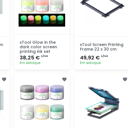
xTool Glow in the
en
xTool Screen Printing
dark color screen
Frame 22 x 30 cm
printing ink set
38,25 €
49,92 €
s/iva
s/iva
Em estoque
Em estoque
Adicionar
Adicionar
rapidamente
rapidamente