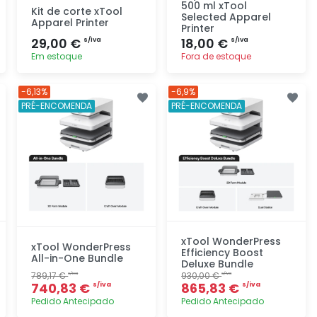
500 ml xTool
Kit de corte xTool
Selected Apparel
Apparel Printer
Printer
29,00 €
18,00 €
s/iva
s/iva
Em estoque
Fora de estoque
Adicionar
Adicionar
-6,13%
-6,9%
rapidamente
rapidamente
PRÉ-ENCOMENDA
PRÉ-ENCOMENDA
xTool WonderPress
xTool WonderPress
Efficiency Boost
All-in-One Bundle
Deluxe Bundle
789,17 €
930,00 €
s/iva
s/iva
740,83 €
865,83 €
s/iva
s/iva
Pedido Antecipado
Pedido Antecipado