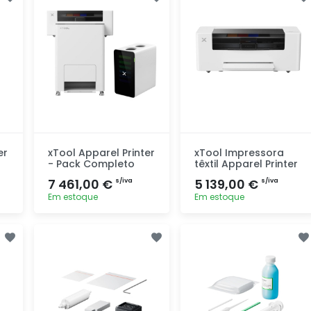
er
xTool Apparel Printer
xTool Impressora
- Pack Completo
têxtil Apparel Printer
7 461,00 €
5 139,00 €
s/iva
s/iva
Em estoque
Em estoque
Adicionar
Adicionar
rapidamente
rapidamente