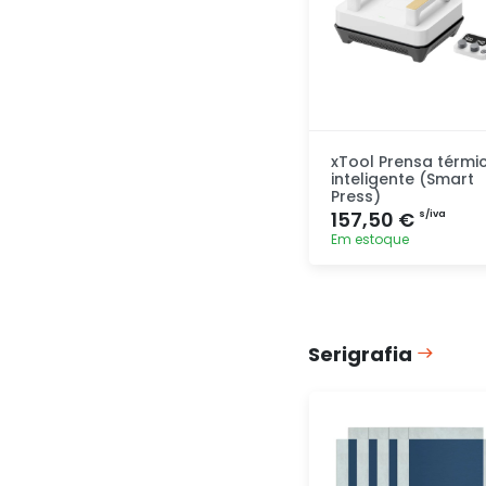
xTool Prensa térmi
inteligente (Smart
Press)
157,50 €
s/iva
Em estoque
Adicionar
rapidamente
Serigrafia