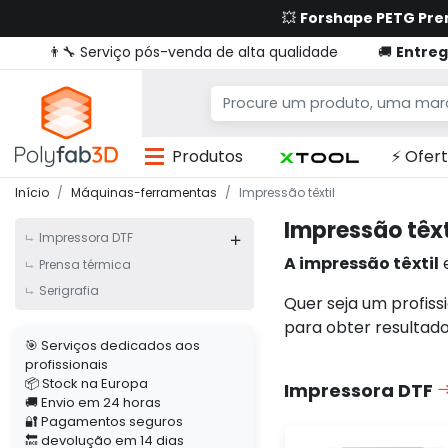
💥
Forshape PETG Pr
👨‍🔧 Serviço pós-venda de alta qualidade
🚚
Entreg
Produtos
⚡ Ofert
Início
Máquinas-ferramentas
Impressão têxtil
Impressão têxt
Impressora DTF
A impressão têxtil
e
Prensa térmica
Serigrafia
Quer seja um profiss
para obter resultado
🎯 Serviços dedicados aos
profissionais
📦 Stock na Europa
Impressora DTF
🚚 Envio em 24 horas
🔐 Pagamentos seguros
🔙 devolução em 14 dias