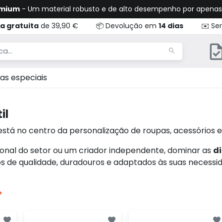
emium
- Um material robusto e de alto desempenho por apena
a gratuita
de 39,90 €
📦 Devolução em
14 dias
✉️ Ser
as especiais
il
stá no centro da personalização de roupas, acessórios e
ional do setor ou um criador independente, dominar as
di
s de qualidade, duradouros e adaptados às suas necessi