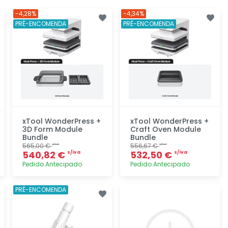
-4,28%
-4,34%
PRÉ-ENCOMENDA
PRÉ-ENCOMENDA
xTool WonderPress +
xTool WonderPress +
3D Form Module
Craft Oven Module
Bundle
Bundle
565,00 €
556,67 €
s/iva
s/iva
540,82 €
532,50 €
s/iva
s/iva
Pedido Antecipado
Pedido Antecipado
Adicionar
Adicionar
PRÉ-ENCOMENDA
rapidamente
rapidamente