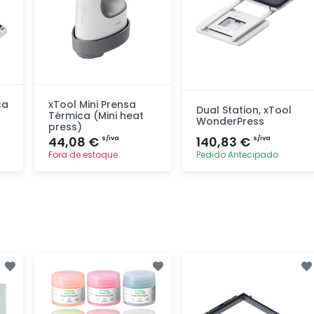
ca
xTool Mini Prensa
Dual Station, xTool
Térmica (Mini heat
WonderPress
press)
44,08 €
140,83 €
s/iva
s/iva
Fora de estoque
Pedido Antecipado
Adicionar
Adicionar
rapidamente
rapidamente