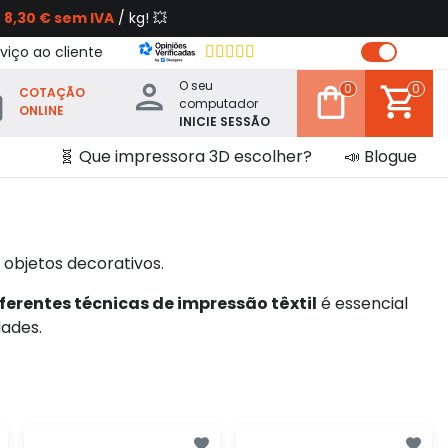
s
8,30 € sem IVA
/ kg! 💥
viço ao cliente
O seu
0
0
COTAÇÃO
computador
ONLINE
INICIE SESSÃO
🧬 Que impressora 3D escolher?
📣 Blogue
 objetos decorativos.
ferentes técnicas de impressão têxtil
é essencial
dades.