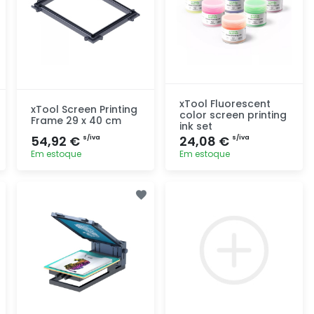
xTool Fluorescent
xTool Screen Printing
color screen printing
Frame 29 x 40 cm
ink set
54,92 €
24,08 €
s/iva
s/iva
Em estoque
Em estoque
Adicionar
Adicionar
rapidamente
rapidamente