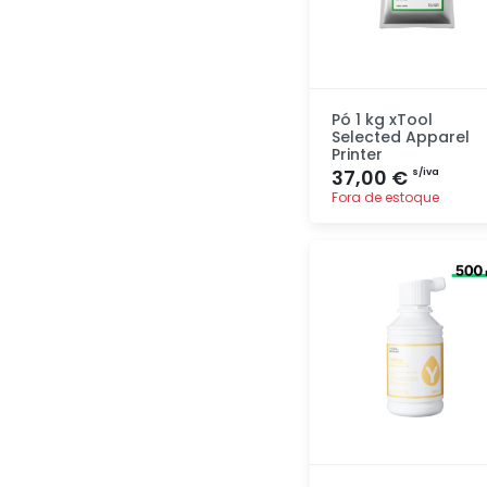
Pó 1 kg xTool
Selected Apparel
Printer
37,00 €
s/iva
Fora de estoque
Adicionar
rapidamente