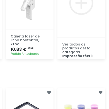
Caneta laser de
linha horizontal,
xTool
Ver todos os
produtos desta
10,83 €
s/iva
categoria
Pedido Antecipado
Impressão têxtil
Descubra
Adicionar
rapidamente