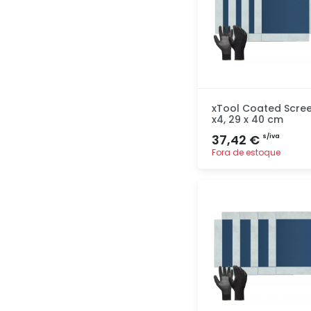
xTool Coated Scre
x4, 29 x 40 cm
37,42 €
s/iva
Fora de estoque
Adicionar
rapidamente