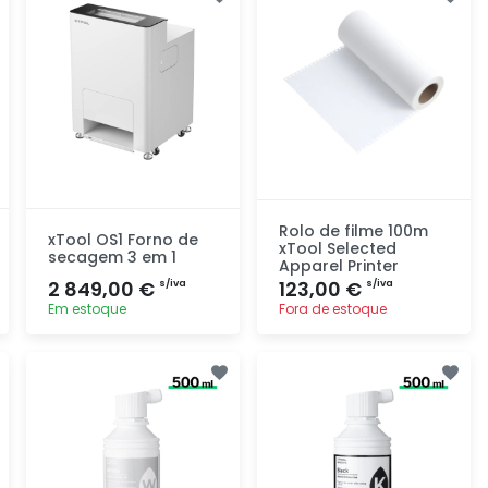
Rolo de filme 100m
xTool OS1 Forno de
xTool Selected
secagem 3 em 1
Apparel Printer
2 849,00 €
123,00 €
s/iva
s/iva
Em estoque
Fora de estoque
Adicionar
Adicionar
rapidamente
rapidamente