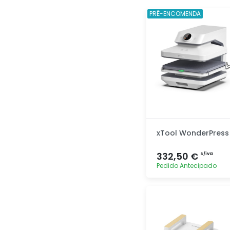
PRÉ-ENCOMENDA
xTool WonderPress
332,50 €
s/iva
Pedido Antecipado
Adicionar
rapidamente