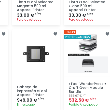
d
Tinta xTool Selected
Tinta xTool Selected
Magenta 500 ml
Ciano 500 ml
Apparel Printer
Apparel Printer
33,00 €
33,00 €
s/iva
s/iva
Fora de estoque
Fora de estoque
Adicionar
Adicionar
-4,34%
rapidamente
rapidamente
PRÉ-ENCOMENDA
xTool WonderPress +
Cabeça de
Craft Oven Module
impressão xTool
Bundle
Apparel Printer
556,67 €
s/iva
949,00 €
532,50 €
s/iva
s/iva
Em estoque
Pedido Antecipado