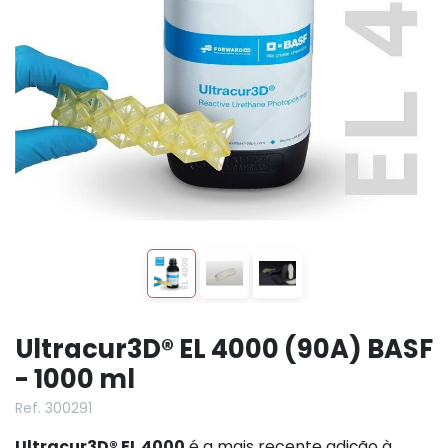
Ultracur3D® EL 4000 (90A) BASF
- 1000 ml
Ref. 300291
Ultracur3D® EL 4000
é a mais recente adição à