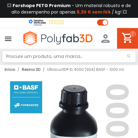
💥
Forshape PETG Premium
- Um material robusto e de
alto desempenho por apenas
8,30 € sem IVA
/ kg! 💥
0
Início
Resina 3D
Ultracur3D® EL 4000 (90A) BASF - 1000 ml