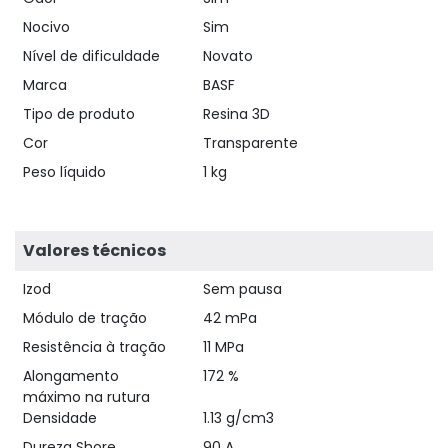
Nocivo
Sim
Nível de dificuldade
Novato
Marca
BASF
Tipo de produto
Resina 3D
Cor
Transparente
Peso líquido
1 kg
Valores técnicos
Izod
Sem pausa
Módulo de tração
42 mPa
Resistência à tração
11 MPa
Alongamento
172 %
máximo na rutura
Densidade
1.13 g/cm3
Dureza Shore
90 A