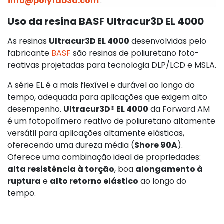
info@polyfab3d.com
.
Uso da resina BASF Ultracur3D EL 4000
As resinas
Ultracur3D EL 4000
desenvolvidas pelo
fabricante
BASF
são resinas de poliuretano foto-
reativas projetadas para tecnologia DLP/LCD e MSLA.
A série EL é a mais flexível e durável ao longo do
tempo, adequada para aplicações que exigem alto
desempenho.
Ultracur3D® EL 4000
da Forward AM
é um fotopolímero reativo de poliuretano altamente
versátil para aplicações altamente elásticas,
oferecendo uma dureza média (
Shore 90A
).
Oferece uma combinação ideal de propriedades:
alta resistência à torção
, boa
alongamento à
ruptura
e
alto retorno elástico
ao longo do
tempo.