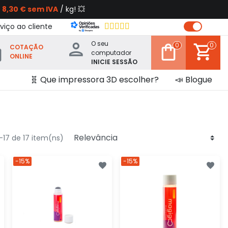
s
8,30 € sem IVA
/ kg! 💥
viço ao cliente
O seu
0
0
COTAÇÃO
computador
ONLINE
INICIE SESSÃO
🧬 Que impressora 3D escolher?
📣 Blogue
-17 de 17 item(ns)
-15%
-15%