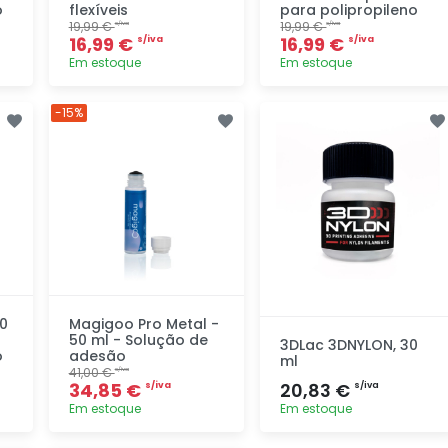
o
flexíveis
para polipropileno
19,99 €
19,99 €
s/iva
s/iva
16,99 €
16,99 €
s/iva
s/iva
Em estoque
Em estoque
Adicionar
Adicionar
-15%
rapidamente
rapidamente
0
Magigoo Pro Metal -
50 ml - Solução de
3DLac 3DNYLON, 30
o
adesão
ml
41,00 €
s/iva
34,85 €
20,83 €
s/iva
s/iva
Em estoque
Em estoque