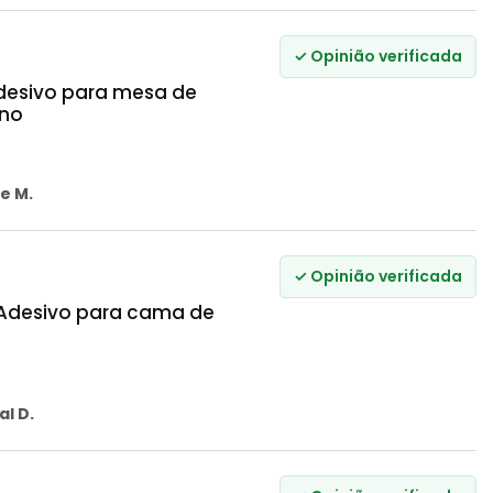
✓ Opinião verificada
Adesivo para mesa de
eno
e M.
✓ Opinião verificada
– Adesivo para cama de
al D.