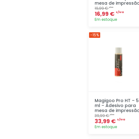
mesa de impressã
19,99 €
s/iva
16,99 €
s/iva
Em estoque
Adicionar
-15%
rapidamente
Magigoo Pro HT – 5
ml – Adesivo para
mesa de impressã
39,99 €
s/iva
33,99 €
s/iva
Em estoque