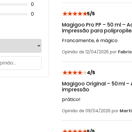
0
★
★
★
★
★
5/5
0
Magigoo Pro PP – 50 ml – 
impressão para polipropil
Francamente, é mágico
Opinião de 12/04/2026 por
Fabric
★
★
★
★
★
4/5
Magigoo Original – 50 ml 
impressão
prático!
Opinião de 09/04/2026 por
Marti
★
★
★
★
★
5/5