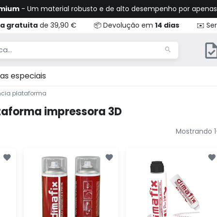
emium
- Um material robusto e de alto desempenho por apena
a gratuita
de 39,90 €
📦 Devolução em
14 dias
✉️ Ser
as especiais
ncia plataforma
taforma impressora 3D
Mostrando 1