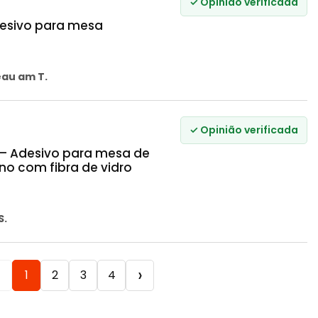
✓ Opinião verificada
desivo para mesa
au am T.
✓ Opinião verificada
 – Adesivo para mesa de
no com fibra de vidro
S.
‹
›
1
2
3
4