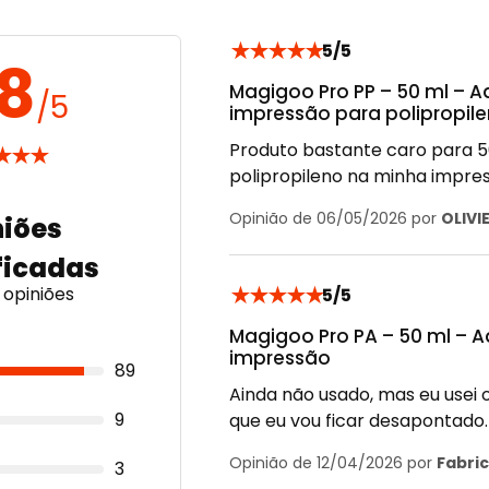
★
★
★
★
★
5/5
.8
Magigoo Pro PP – 50 ml – 
/5
impressão para polipropil
Produto bastante caro para 5
★
★
★
polipropileno na minha impres
Opinião de 06/05/2026 por
OLIVIE
★
★
★
★
★
opiniões
5/5
Magigoo Pro PA – 50 ml – 
impressão
89
Ainda não usado, mas eu usei 
9
que eu vou ficar desapontado.
Opinião de 12/04/2026 por
Fabric
3