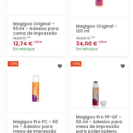
Magigoo Original –
Magigoo Original -
50 ml – Adesivo para
120 ml
cama de impressão
14,99 €
40,00 €
s/iva
s/iva
12,74 €
34,00 €
s/iva
s/iva
Em estoque
Em estoque
Adicionar
Adicionar
-15%
-15%
rapidamente
rapidamente
Magigoo Pro PP-GF –
Magigoo Pro PC – 50
50 ml – Adesivo para
ml – Adesivo para
mesa de impressão
mesa de impressão
para polipropileno