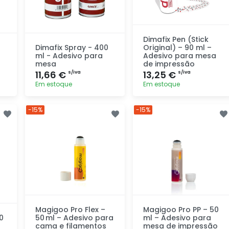
Dimafix Pen (Stick
Dimafix Spray - 400
Original) – 90 ml –
ml - Adesivo para
Adesivo para mesa
mesa
de impressão
11,66 €
13,25 €
s/iva
s/iva
Em estoque
Em estoque
Adicionar
Adicionar
-15%
-15%
rapidamente
rapidamente
Magigoo Pro Flex –
Magigoo Pro PP – 50
0
50 ml – Adesivo para
ml – Adesivo para
cama e filamentos
mesa de impressão