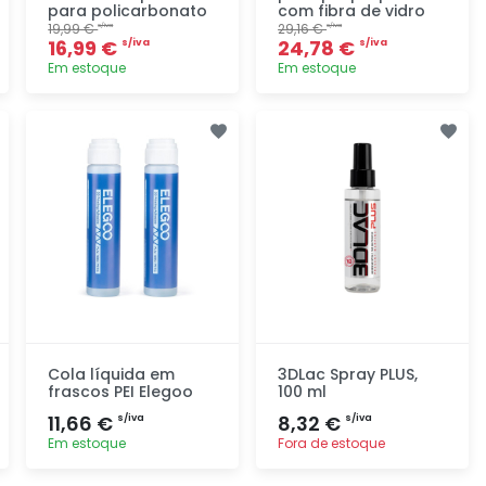
para policarbonato
com fibra de vidro
19,99 €
29,16 €
s/iva
s/iva
16,99 €
24,78 €
s/iva
s/iva
Em estoque
Em estoque
Adicionar
Adicionar
rapidamente
rapidamente
Cola líquida em
3DLac Spray PLUS,
frascos PEI Elegoo
100 ml
11,66 €
8,32 €
s/iva
s/iva
Em estoque
Fora de estoque