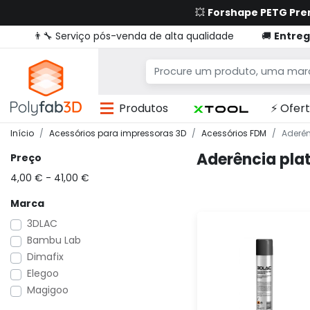
💥
Forshape PETG Pr
👨‍🔧 Serviço pós-venda de alta qualidade
🚚
Entreg
Produtos
⚡ Ofert
Início
Acessórios para impressoras 3D
Acessórios FDM
Aderê
Aderência pla
Preço
4,00 € - 41,00 €
Marca
3DLAC
Bambu Lab
Dimafix
Elegoo
Magigoo