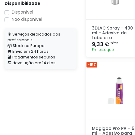
Disponibilidade
Disponível
Não disponível
3DLAC Spray - 400
ml - Adesivo de
🎯 Serviços dedicados aos
tabuleiro
profissionais
9,33 €
s/iva
📦 Stock na Europa
Em estoque
🚚 Envio em 24 horas
🔐 Pagamentos seguros
🔙 devolução em 14 dias
Adicionar
-15%
rapidamente
Magigoo Pro PA – 5
ml – Adesivo para