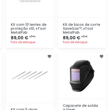
Kit com 10 lentes de
Kit de bicos de corte
proteção x10, xTool
SaveGas™, xTool
MetalFab
MetalFab
89,00 €
89,00 €
s/iva
s/iva
Fora de estoque
Fora de estoque
Adicionar
Adicionar
rapidamente
rapidamente
Capacete de solda
Kit com 5 ripas
a laser