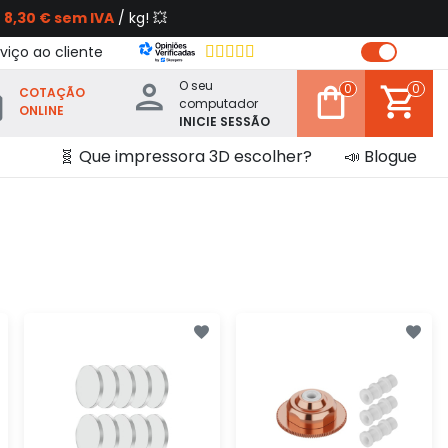
s
8,30 € sem IVA
/ kg! 💥
viço ao cliente
O seu
0
0
COTAÇÃO
computador
ONLINE
INICIE SESSÃO
🧬 Que impressora 3D escolher?
📣 Blogue