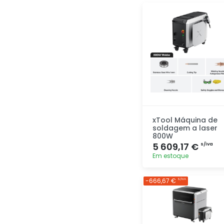
xTool Máquina de
soldagem a laser
800W
5 609,17 €
s/iva
Em estoque
Adicionar
-666,67 €
S/IVA
rapidamente