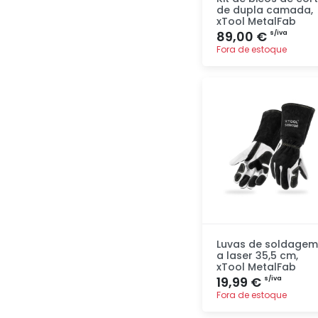
de dupla camada,
xTool MetalFab
89,00 €
s/iva
Fora de estoque
Adicionar
rapidamente
Luvas de soldagem
a laser 35,5 cm,
xTool MetalFab
19,99 €
s/iva
Fora de estoque