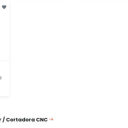
Adicionar
Adicionar
rapidamente
rapidamente
l
r / Cortadora CNC