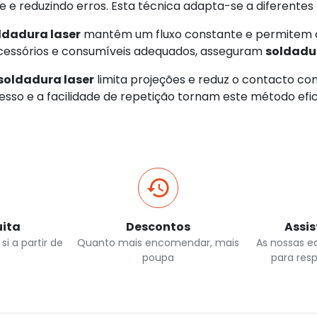
 e reduzindo erros. Esta técnica adapta-se a diferentes
ldadura laser
mantêm um fluxo constante e permitem co
cessórios e consumíveis adequados, asseguram
soldadur
soldadura laser
limita projeções e reduz o contacto co
esso e a facilidade de repetição tornam este método efi
uita
Descontos
Assi
si a partir de
Quanto mais encomendar, mais
As nossas e
poupa
para res