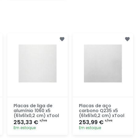
Descubra
Placas de liga de
Placas de aço
alumínio 1060 x5
carbono Q235 x5
(61x61x0,2 cm) xTool
(61x61x0,2 cm) xTool
253,33 €
253,99 €
s/iva
s/iva
Em estoque
Em estoque