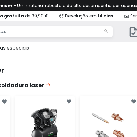
emium
- Um material robusto e de alto desempenho por apena
a gratuita
de 39,90 €
📦 Devolução em
14 dias
✉️ Ser
as especiais
er
soldadura laser