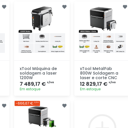
xTool Máquina de
xTool MetalFab
soldagem a laser
800W Soldagem a
1200W
laser e corte CNC
7 489,17 €
12 829,17 €
s/iva
s/iva
Em estoque
Em estoque
Adicionar
Adicionar
-666,67 €
S/IVA
rapidamente
rapidamente