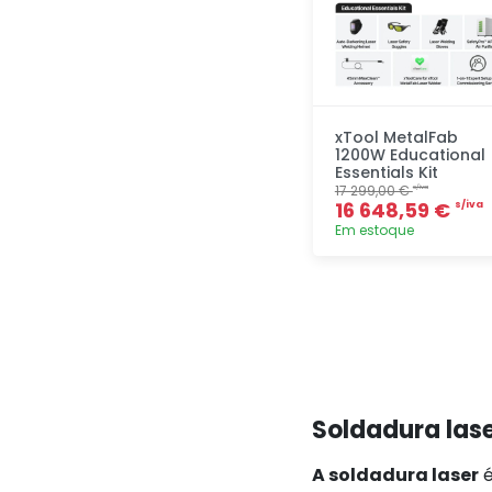
xTool MetalFab
1200W Educational
Essentials Kit
17 299,00 €
s/iva
16 648,59 €
s/iva
Em estoque
Adicionar
rapidamente
Soldadura las
A soldadura laser
é