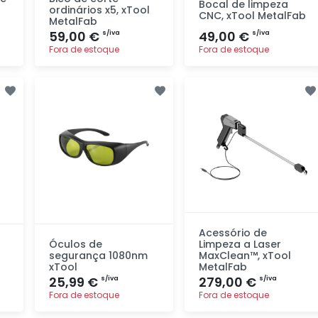
Bocal de limpeza
ordinários x5, xTool
CNC, xTool MetalFab
MetalFab
59,00 €
49,00 €
s/iva
s/iva
Fora de estoque
Fora de estoque
Adicionar
Adicionar
rapidamente
rapidamente
Acessório de
Óculos de
Limpeza a Laser
segurança 1080nm
MaxClean™, xTool
xTool
MetalFab
25,99 €
279,00 €
s/iva
s/iva
Fora de estoque
Fora de estoque