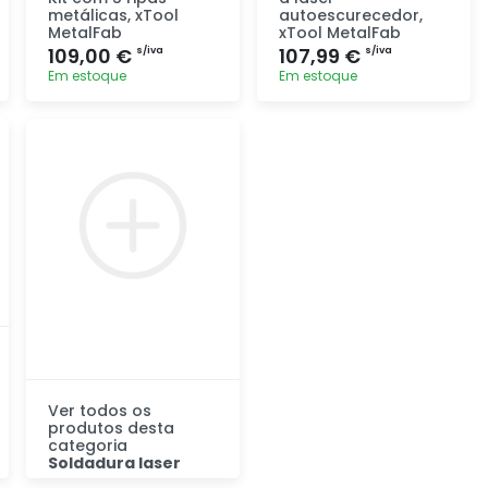
metálicas, xTool
autoescurecedor,
MetalFab
xTool MetalFab
109,00 €
107,99 €
s/iva
s/iva
Em estoque
Em estoque
Adicionar
Adicionar
rapidamente
rapidamente
Ver todos os
produtos desta
categoria
Soldadura laser