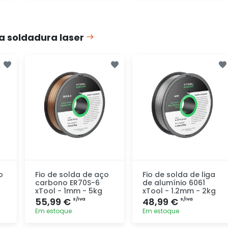
Adicionar
Adicionar
rapidamente
rapidamente
a soldadura laser
o
Fio de solda de aço
Fio de solda de liga
carbono ER70S-6
de alumínio 6061
xTool - 1mm - 5kg
xTool - 1.2mm - 2kg
55,99 €
48,99 €
s/iva
s/iva
Em estoque
Em estoque