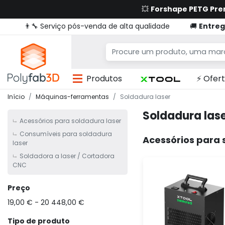
💥
Forshape PETG Pr
👨‍🔧 Serviço pós-venda de alta qualidade
🚚
Entreg
Produtos
⚡ Ofert
Início
Máquinas-ferramentas
Soldadura laser
Soldadura las
Acessórios para soldadura laser
Consumíveis para soldadura
Acessórios para 
laser
Soldadora a laser / Cortadora
CNC
Preço
19,00 € - 20 448,00 €
Tipo de produto