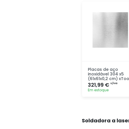
Adicionar
rapidamente
Placas de aço
inoxidável 304 x5
(61x61x0,2 cm) xToo
321,99 €
s/iva
Em estoque
Adicionar
rapidamente
Soldadora a lase