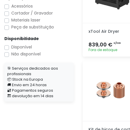
Acessórios
Cortador / Gravador
Materiais laser
Peça de substituição
xTool Air Dryer
Disponibilidade
839,00 €
s/iva
Disponível
Fora de estoque
Não disponível
Adicionar
🎯 Serviços dedicados aos
rapidamente
profissionais
📦 Stock na Europa
🚚 Envio em 24 horas
🔐 Pagamentos seguros
🔙 devolução em 14 dias
Kit de bicos de cor