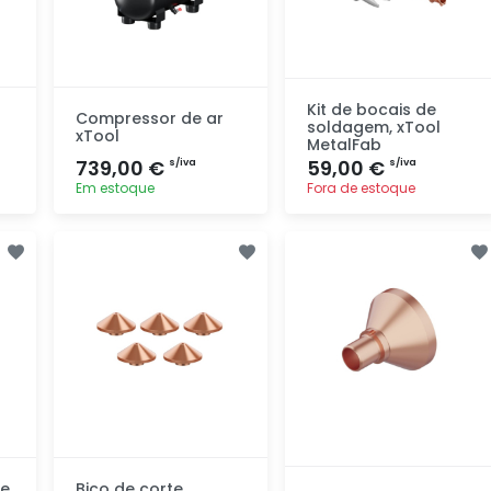
Kit de bocais de
Compressor de ar
soldagem, xTool
xTool
MetalFab
739,00 €
59,00 €
s/iva
s/iva
Em estoque
Fora de estoque
Adicionar
Adicionar
rapidamente
rapidamente
te
Bico de corte