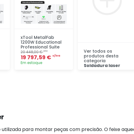
xTool MetalFab
1200W Educational
Professional Suite
Ver todos os
20 448,00 €
s/iva
produtos desta
19 797,59 €
s/iva
categoria
Em estoque
Soldadura laser
Descubra
Adicionar
rapidamente
er
 utilizada para montar peças com precisão. O feixe aquec