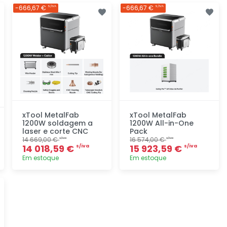
-666,67 €
-666,67 €
S/IVA
S/IVA
xTool MetalFab
xTool MetalFab
1200W soldagem a
1200W All-in-One
laser e corte CNC
Pack
14 669,00 €
16 574,00 €
s/iva
s/iva
14 018,59 €
15 923,59 €
s/iva
s/iva
Em estoque
Em estoque
Adicionar
Adicionar
rapidamente
rapidamente