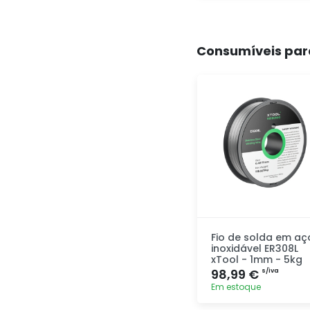
Adicionar
rapidamente
Consumíveis par
Fio de solda em aç
inoxidável ER308L
xTool - 1mm - 5kg
98,99 €
s/iva
Em estoque