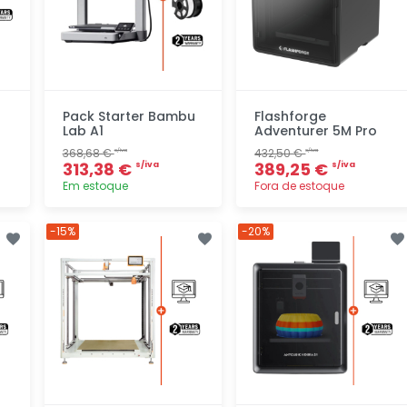
Pack Starter Bambu
Flashforge
Lab A1
Adventurer 5M Pro
368,68 €
432,50 €
s/iva
s/iva
313,38 €
389,25 €
s/iva
s/iva
Em estoque
Fora de estoque
Adicionar
Adicionar
-15%
-20%
rapidamente
rapidamente