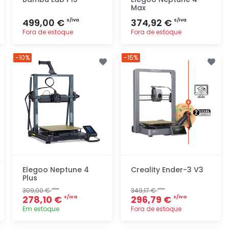
Max
499,00 €
374,92 €
s/iva
s/iva
Fora de estoque
Fora de estoque
Adicionar
Adicionar
-10%
-15%
rapidamente
rapidamente
Elegoo Neptune 4
Creality Ender-3 V3
Plus
309,00 €
349,17 €
s/iva
s/iva
278,10 €
296,79 €
s/iva
s/iva
Em estoque
Fora de estoque