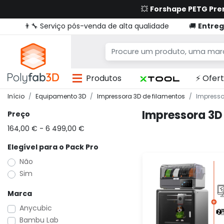
💥
Forshape PETG Pr
👨‍🔧 Serviço pós-venda de alta qualidade
🚚
Entreg
Produtos
⚡ Ofert
Início
Equipamento 3D
Impressora 3D de filamentos
Impressor
Impressora 3D 
Preço
164,00 € - 6 499,00 €
Elegível para o Pack Pro
Não
Sim
Marca
Anycubic
Bambu Lab