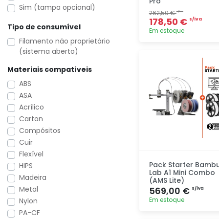
Pro
Sim (tampa opcional)
262,50 €
s/iva
178,50 €
s/iva
Tipo de consumível
Em estoque
Filamento não proprietário
(sistema aberto)
Adicionar
rapidamente
Materiais compatíveis
ABS
ASA
Acrílico
Carton
Compósitos
Cuir
Flexível
Pack Starter Bamb
HIPS
Lab A1 Mini Combo
Madeira
(AMS Lite)
Metal
569,00 €
s/iva
Em estoque
Nylon
PA-CF