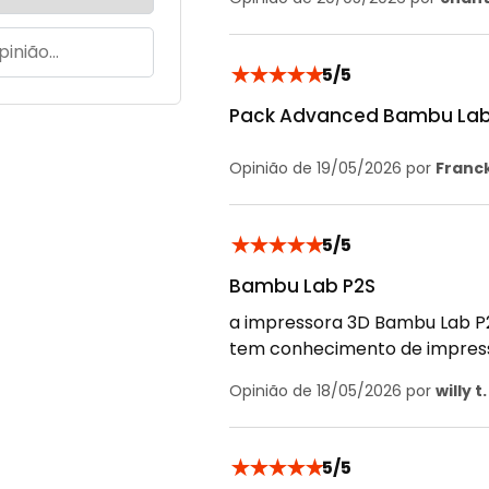
★
★
★
★
★
5/5
Pack Advanced Bambu La
Opinião de 19/05/2026 por
Franck
★
★
★
★
★
5/5
Bambu Lab P2S
a impressora 3D Bambu Lab P
tem conhecimento de impressã
Opinião de 18/05/2026 por
willy t.
★
★
★
★
★
5/5