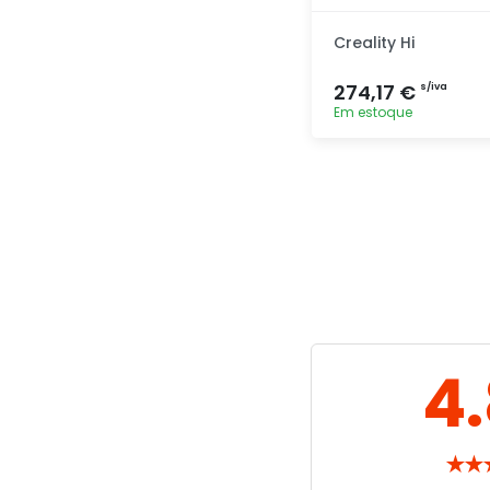
Creality Hi
274,17 €
s/iva
Em estoque
Adicionar
rapidamente
4
★
★