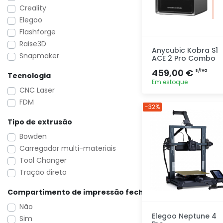
Creality
Elegoo
Flashforge
Raise3D
Anycubic Kobra S1
Snapmaker
ACE 2 Pro Combo
459,00 €
s/iva
Tecnologia
Em estoque
CNC Laser
FDM
Adicionar
-32%
rapidamente
Tipo de extrusão
Bowden
Carregador multi-materiais
Tool Changer
Tração direta
Compartimento de impressão fechado
Não
Elegoo Neptune 4
Sim