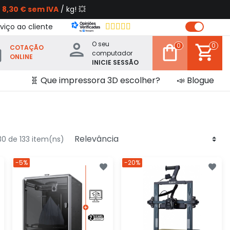
s
8,30 € sem IVA
/ kg! 💥
viço ao cliente
O seu
0
0
COTAÇÃO
computador
ONLINE
INICIE SESSÃO
🧬 Que impressora 3D escolher?
📣 Blogue
0 de 133 item(ns)
-5%
-20%