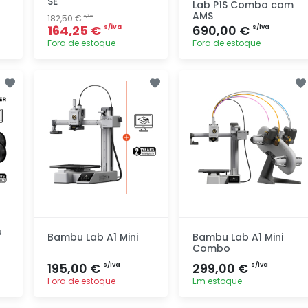
SE
Lab P1S Combo com
AMS
182,50 €
s/iva
164,25 €
690,00 €
s/iva
s/iva
Fora de estoque
Fora de estoque
Adicionar
Adicionar
rapidamente
rapidamente
u
Bambu Lab A1 Mini
Bambu Lab A1 Mini
Combo
195,00 €
299,00 €
s/iva
s/iva
Fora de estoque
Em estoque