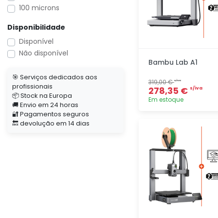
100 microns
Disponibilidade
Disponível
Não disponível
Bambu Lab A1
🎯 Serviços dedicados aos
319,00 €
s/iva
profissionais
278,35 €
s/iva
📦 Stock na Europa
Em estoque
🚚 Envio em 24 horas
🔐 Pagamentos seguros
Adicionar
🔙 devolução em 14 dias
rapidamente