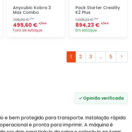
Anycubic Kobra 3
Pack Starter Creality
Max Combo
K2 Plus
708,00 €
1 005,23 €
s/iva
s/iva
495,60 €
894,23 €
s/iva
s/iva
Fora de estoque
Em estoque
Adicionar
Adicionar
rapidamente
rapidamente
Segui
1
2
3
…
5
✓ Opinião verificada
 e bem protegido para transporte. Instalação rápida
e operacional e pronta para imprimir. A máquina é
de ser dois para tirá-lo da caixa e colocá-lo no lugar.