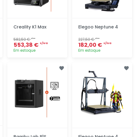
Creality K1 Max
Elegoo Neptune 4
582,50 €
227,50 €
s/iva
s/iva
553,38 €
182,00 €
s/iva
s/iva
Em estoque
Em estoque
Adicionar
Adicionar
rapidamente
rapidamente
Bambu Lab P1S
Elegoo Neptune 4