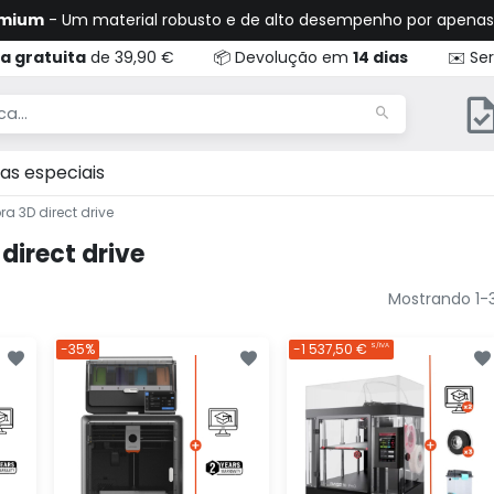
emium
- Um material robusto e de alto desempenho por apena
a gratuita
de 39,90 €
📦 Devolução em
14 dias
✉️ Ser
as especiais
a 3D direct drive
direct drive
Mostrando 1-3
-35%
-1 537,50 €
S/IVA