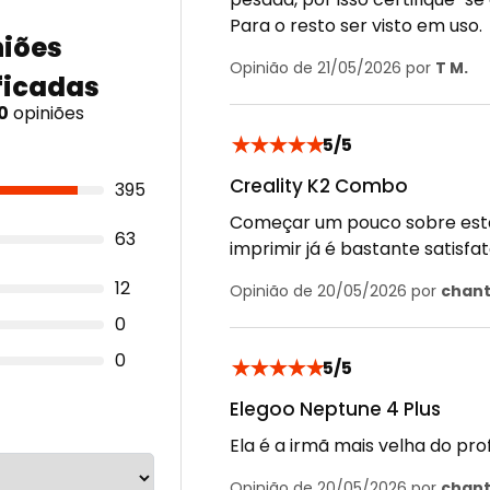
Para o resto ser visto em uso.
Opinião de 21/05/2026 por
T M.
0
opiniões
★
★
★
★
★
5/5
Creality K2 Combo
395
Começar um pouco sobre esta
63
imprimir já é bastante satisfat
12
Opinião de 20/05/2026 por
chant
0
0
★
★
★
★
★
5/5
Elegoo Neptune 4 Plus
Ela é a irmã mais velha do pro
Opinião de 20/05/2026 por
chant