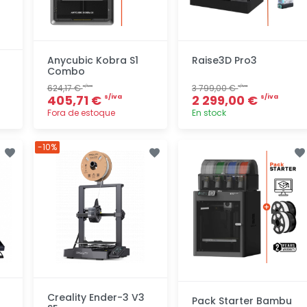
Anycubic Kobra S1
Raise3D Pro3
Combo
624,17 €
3 799,00 €
s/iva
s/iva
405,71 €
2 299,00 €
s/iva
s/iva
Fora de estoque
En stock
Adicionar
Adicionar
-10%
rapidamente
rapidamente
Creality Ender-3 V3
Pack Starter Bambu