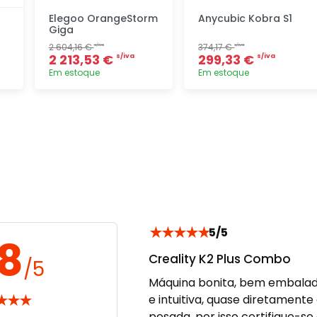
Elegoo OrangeStorm
Anycubic Kobra S1
Giga
2 604,16 €
374,17 €
s/iva
s/iva
2 213,53 €
299,33 €
s/iva
s/iva
Em estoque
Em estoque
Adicionar
Adicionar
rapidamente
rapidamente
★
★
★
★
★
5/5
.8
Creality K2 Plus Combo
/5
Máquina bonita, bem embalado
★
★
★
e intuitiva, quase diretament
pesada, por isso certifique-se 