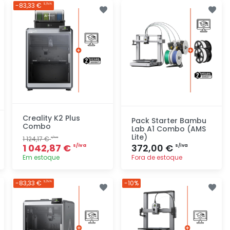
Adicionar
Adicionar
-83,33 €
S/IVA
rapidamente
rapidamente
Creality K2 Plus
Pack Starter Bambu
Combo
Lab A1 Combo (AMS
Lite)
1 124,17 €
s/iva
1 042,87 €
372,00 €
s/iva
s/iva
Em estoque
Fora de estoque
Adicionar
Adicionar
-83,33 €
-10%
S/IVA
rapidamente
rapidamente