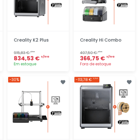
Creality K2 Plus
Creality Hi Combo
915,83 €
407,50 €
s/iva
s/iva
834,53 €
366,75 €
s/iva
s/iva
Em estoque
Fora de estoque
Adicionar
Adicionar
-30%
-113,78 €
S/IVA
rapidamente
rapidamente