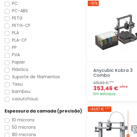
Adicionar
PC
-15%
rapidamente
PC-ABS
PETG
PETG-CF
PLA
PLA-CF
PP
PVA
Papier
Plástico
Anycubic Kobra 3
Combo
Suporte de filamentos
415,83 €
s/iva
Tissu
353,46 €
s/iva
bambou
Em estoque
caoutchouc
Adicionar
-41,67 €
S/IVA
Espessura da camada (precisão)
rapidamente
10 microns
50 microns
80 microns