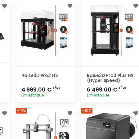
Adicionar
Adicionar
rapidamente
rapidamente
Raise3D Pro3 HS
Raise3D Pro3 Plus HS
(Hyper Speed)
4 999,00 €
6 499,00 €
s/iva
s/iva
Em estoque
Em estoque
Adicionar
Adicionar
-15%
-10%
rapidamente
rapidamente