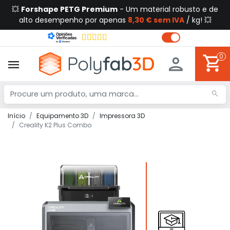
💥
Forshape PETG Premium
- Um material robusto e de
alto desempenho por apenas
8,30 € sem IVA
/ kg! 💥
0
Início
Equipamento 3D
Impressora 3D
Creality K2 Plus Combo