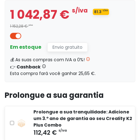
1 042,87 €
s/iva
1 042,87 €
s/iva
81.3
S/IVA
s/iva
0,00 €
1 152,28 €
s/iva
1 208,30 €
Em estoque
s/iva
Envio gratuito
💰 As suas compras com IVA a 0%!
s/iva
0,00 €
👉
Cashback
Esta compra fará você ganhar 25,65 €.
Prolongue a sua garantia
1 292,43 €
s/iva
Prolongue a sua tranquilidade: Adicione
s/iva
0,00 €
um 3.º ano de garantia ao seu Creality K2
Plus Combo