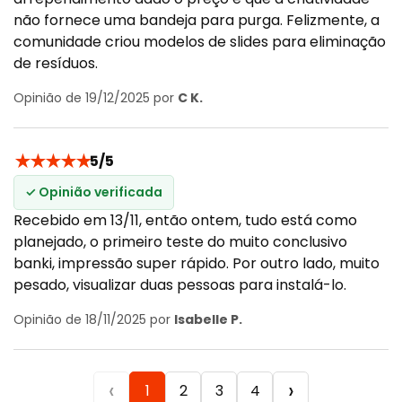
não fornece uma bandeja para purga. Felizmente, a
comunidade criou modelos de slides para eliminação
de resíduos.
Opinião de 19/12/2025 por
C K.
★
★
★
★
★
5/5
✓ Opinião verificada
Recebido em 13/11, então ontem, tudo está como
planejado, o primeiro teste do muito conclusivo
banki, impressão super rápido. Por outro lado, muito
pesado, visualizar duas pessoas para instalá-lo.
Opinião de 18/11/2025 por
Isabelle P.
‹
›
1
2
3
4