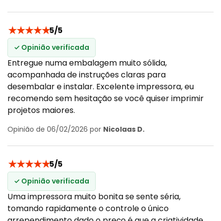
★
★
★
★
★
5/5
✓ Opinião verificada
Entregue numa embalagem muito sólida,
acompanhada de instruções claras para
desembalar e instalar. Excelente impressora, eu
recomendo sem hesitação se você quiser imprimir
projetos maiores.
Opinião de 06/02/2026 por
Nicolaas D.
★
★
★
★
★
5/5
✓ Opinião verificada
Uma impressora muito bonita se sente séria,
tomando rapidamente o controle o único
arrependimento dado o preço é que a criatividade