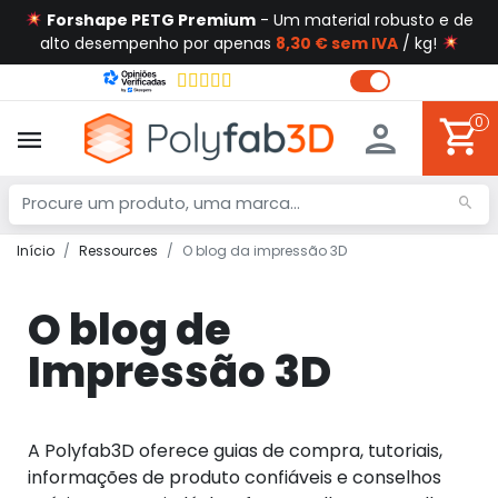
Forshape PETG Premium
- Um material robusto e de
alto desempenho por apenas
8,30 € sem IVA
/ kg!
0
Início
Ressources
O blog da impressão 3D
O blog de
Impressão 3D
A Polyfab3D oferece guias de compra, tutoriais,
informações de produto confiáveis e conselhos