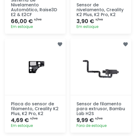
Nivelamento
Sensor de
Automático, Raise3D
nivelamento, Creality
E2 & E2CF
K2 Plus, K2 Pro, K2
66,00 €
3,90 €
s/iva
s/iva
Em estoque
Em estoque
Adicionar
Adicionar
rapidamente
rapidamente
Placa do sensor de
Sensor de filamento
filamento, Creality K2
para extrusor, Bambu
Plus, K2 Pro, K2
Lab H2S
4,69 €
9,99 €
s/iva
s/iva
Em estoque
Fora de estoque