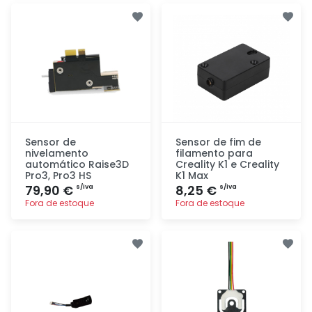
Adicionar
Adicionar
rapidamente
rapidamente
Sensor de
Sensor de fim de
nivelamento
filamento para
automático Raise3D
Creality K1 e Creality
Pro3, Pro3 HS
K1 Max
79,90 €
8,25 €
s/iva
s/iva
Fora de estoque
Fora de estoque
Adicionar
Adicionar
rapidamente
rapidamente