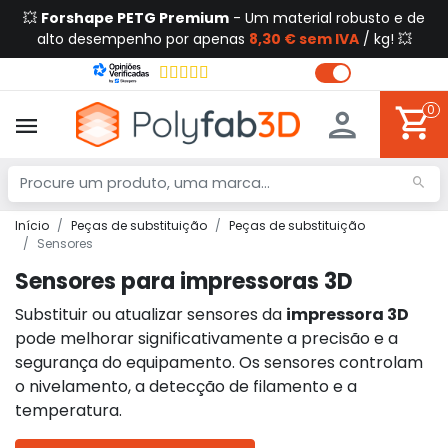
💥
Forshape PETG Premium
- Um material robusto e de
alto desempenho por apenas
8,30 € sem IVA
/ kg! 💥
0
Início
Peças de substituição
Peças de substituição
Sensores
Sensores para impressoras 3D
Substituir ou atualizar sensores da
impressora 3D
pode melhorar significativamente a precisão e a
segurança do equipamento. Os sensores controlam
o nivelamento, a detecção de filamento e a
temperatura.