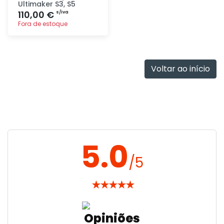
Ultimaker S3, S5
110,00 €
s/iva
Fora de estoque
Adicionar
rapidamente
Voltar ao início
5.0
/5
★
★
★
★
★