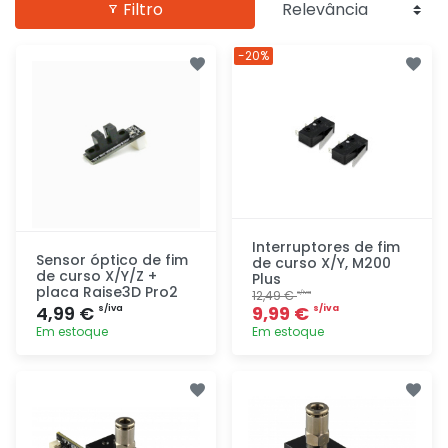
Filtro
-20%
Interruptores de fim
Sensor óptico de fim
de curso X/Y, M200
de curso X/Y/Z +
Plus
placa Raise3D Pro2
12,49 €
s/iva
4,99 €
9,99 €
s/iva
s/iva
Em estoque
Em estoque
Adicionar
Adicionar
rapidamente
rapidamente