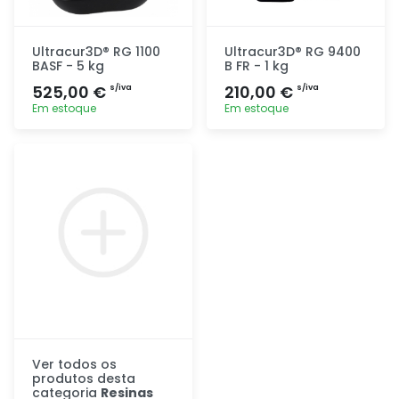
Ultracur3D® RG 1100
Ultracur3D® RG 9400
BASF - 5 kg
B FR - 1 kg
525,00 €
210,00 €
s/iva
s/iva
Em estoque
Em estoque
Adicionar
Adicionar
rapidamente
rapidamente
Ver todos os
produtos desta
categoria
Resinas