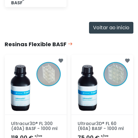
BASF
Descubra
Voltar ao início
Resinas Flexible BASF
Ultracur3D® FL 300
Ultracur3D® FL 60
(40A) BASF - 1000 ml
(60A) BASF - 1000 ml
118,00 €
75,00 €
s/iva
s/iva