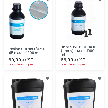
rapidamente
rapidamente
Ultracur3D® ST 80 B
Resina Ultracur3D® ST
(Preto) BASF - 1000
45 BASF - 1000 ml
ml
90,00 €
69,00 €
s/iva
s/iva
Fora de estoque
Fora de estoque
Adicionar
Adicionar
rapidamente
rapidamente