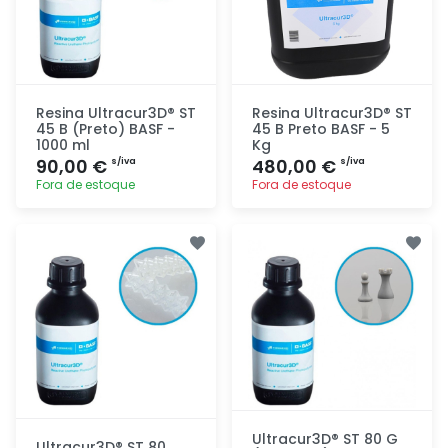
Resina Ultracur3D® ST
Resina Ultracur3D® ST
45 B (Preto) BASF -
45 B Preto BASF - 5
1000 ml
Kg
90,00 €
480,00 €
s/iva
s/iva
Fora de estoque
Fora de estoque
Adicionar
Adicionar
rapidamente
rapidamente
Ultracur3D® ST 80 G
Ultracur3D® ST 80