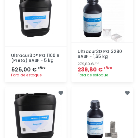
Ultracur3D RG 3280
Ultracur3D® RG 1100 B
BASF - 1,65 kg
(Preto) BASF - 5 kg
279,80 €
s/iva
525,00 €
239,80 €
s/iva
s/iva
Fora de estoque
Fora de estoque
Adicionar
Adicionar
rapidamente
rapidamente