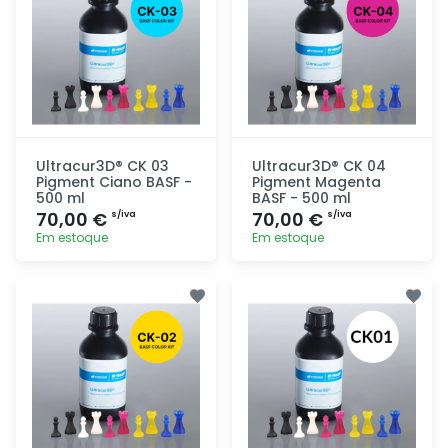
Ultracur3D® CK 03
Ultracur3D® CK 04
Pigment Ciano BASF -
Pigment Magenta
500 ml
BASF - 500 ml
70,00 €
70,00 €
s/iva
s/iva
Em estoque
Em estoque
Adicionar
Adicionar
rapidamente
rapidamente