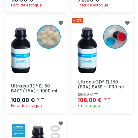
Fora de estoque
Fora de estoque
Adicionar
Adicionar
-10%
rapidamente
rapidamente
Ultracur3D® EL 150
Ultracur3D® EL 60
(80A) BASF - 1000 ml
BASF (75A) - 1000 ml
120,00 €
s/iva
100,00 €
108,00 €
s/iva
s/iva
Fora de estoque
Em estoque
Adicionar
Adicionar
rapidamente
rapidamente