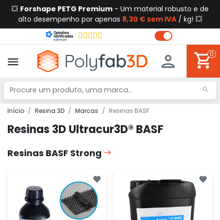
💥
Forshape PETG Premium
- Um material robusto e de
alto desempenho por apenas
8,30 € sem IVA
/ kg! 💥
0
Início
Resina 3D
Marcas
Resinas BASF
Resinas 3D Ultracur3D® BASF
Resinas BASF Strong