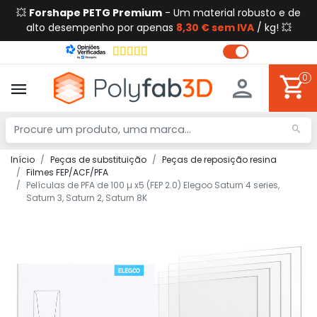
💥
Forshape PETG Premium
- Um material robusto e de
alto desempenho por apenas
8,30 € sem IVA
/ kg! 💥
0
Início
Peças de substituição
Peças de reposição resina
Filmes FEP/ACF/PFA
Películas de PFA de 100 µ x5 (FEP 2.0) Elegoo Saturn 4 series,
Saturn 3, Saturn 2, Saturn 8K