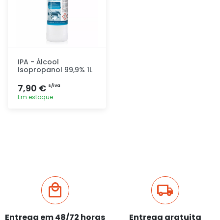
IPA - Álcool
Isopropanol 99,9% 1L
7,90 €
s/iva
Em estoque
Adicionar
rapidamente
Entrega em 48/72 horas
Entrega gratuita