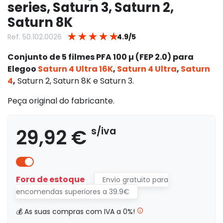
series, Saturn 3, Saturn 2,
Saturn 8K
★
★
★
★
★
Ref. 50.102.0026
4.9/5
Conjunto de 5 filmes PFA 100 µ (FEP 2.0) para
Elegoo
Saturn 4 Ultra 16K
,
Saturn 4 Ultra
,
Saturn
4
,
Saturn 2, Saturn 8K e Saturn 3.
Peça original do fabricante.
29,92 €
s/iva
Fora de estoque
Envio gratuito para
encomendas superiores a 39.9€
💰 As suas compras com IVA a 0%!