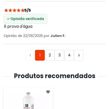
★
★
★
★
★
5/5
✓ Opinião verificada
À prova d'água
Opinião de 22/06/2025 por
Julien F.
‹
›
1
2
3
4
Produtos recomendados