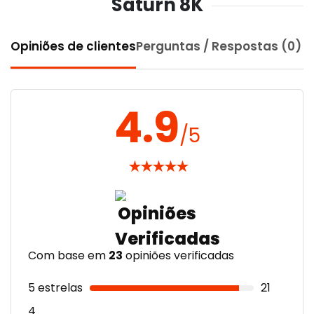
Saturn 8K
Opiniões de clientes
Perguntas / Respostas (0)
4.9
/5
★
★
★
★
★
Com base em
23
opiniões verificadas
5 estrelas
21
4