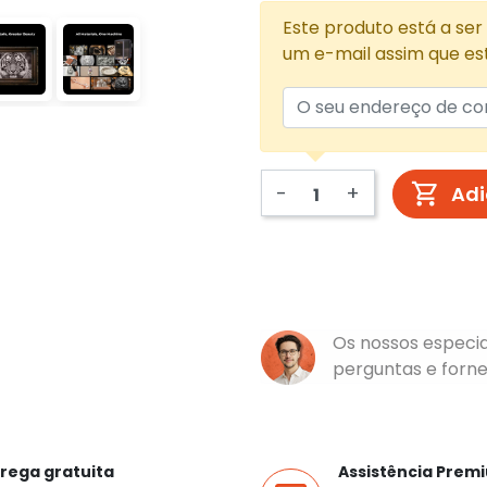
Este produto está a ser
um e-mail assim que es
-
+
Adi
Os nossos especia
perguntas e forn
rega gratuita
Assistência Prem