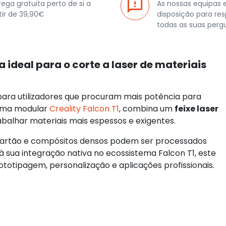
rega gratuita perto de si a
As nossas equipas 
tir de 39,90€
disposição para re
todas as suas perg
 ideal para o corte a laser de materiais
 para utilizadores que procuram mais potência para
orma modular
Creality Falcon T1
, combina um
feixe laser
balhar materiais mais espessos e exigentes.
 cartão e compósitos densos podem ser processados
ua integração nativa no ecossistema Falcon T1, este
ototipagem, personalização e aplicações profissionais.