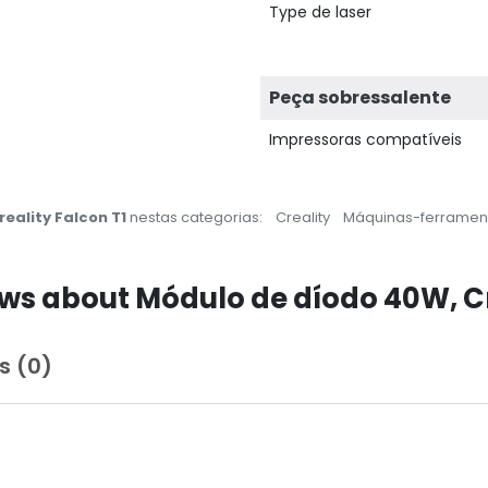
Type de laser
Peça sobressalente
Impressoras compatíveis
eality Falcon T1
nestas categorias:
Creality
Máquinas-ferramen
s about Módulo de díodo 40W, Cr
s (0)