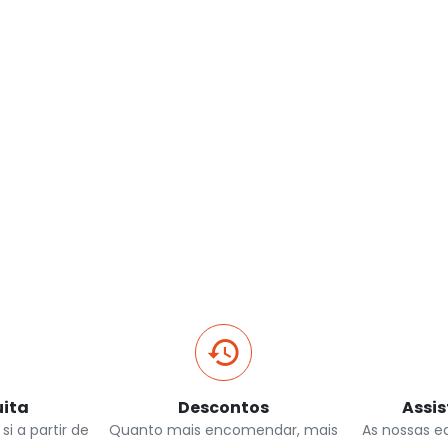
uita
Descontos
Assi
si a partir de
Quanto mais encomendar, mais
As nossas e