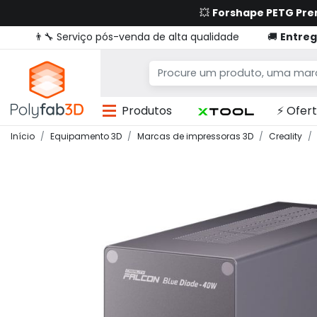
💥
Forshape PETG Pr
👨‍🔧 Serviço pós-venda de alta qualidade
🚚
Entreg
Produtos
⚡ Ofert
Início
Equipamento 3D
Marcas de impressoras 3D
Creality