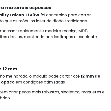
ra materiais espessos
lity Falcon T1 40W
foi concebido para cortar
o que os módulos laser de díodo tradicionais.
processar rapidamente madeira maciça, MDF,
tos densos, mantendo bordas limpas e excelente
é 12 mm
ho melhorado, o módulo pode cortar até
12 mm de
o opaco
em condições otimizadas.
em criar peças mais robustas, sinalética, maquetes e
brico.