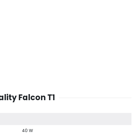
lity Falcon T1
40 W