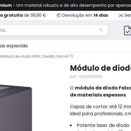
emium
- Um material robusto e de alto desempenho por apena
a gratuita
de 39,90 €
📦 Devolução em
14 dias
✉️ Ser
as especiais
Módulo de díodo 40W, Creality Falcon T1
Módulo de díodo
Ref. 4001100089
O
módulo de díodo Falc
de materiais espessos
.
Capaz de cortar até 12 mm
ideal para profissionais, c
Potente laser de díod