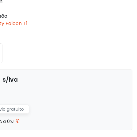
m
são
ty Falcon T1
€
s/iva
vio gratuito
A a 0%!