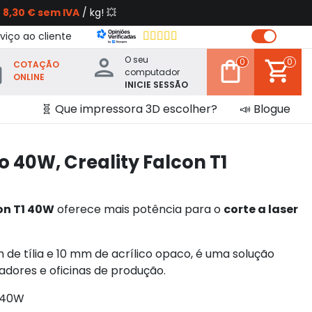
s
8,30 € sem IVA
/ kg! 💥
viço ao cliente
O seu
0
0
COTAÇÃO
computador
ONLINE
INICIE SESSÃO
🧬 Que impressora 3D escolher?
📣 Blogue
 40W, Creality Falcon T1
on T1 40W
oferece mais potência para o
corte a laser
 de tília e 10 mm de acrílico opaco, é uma solução
riadores e oficinas de produção.
o 40W