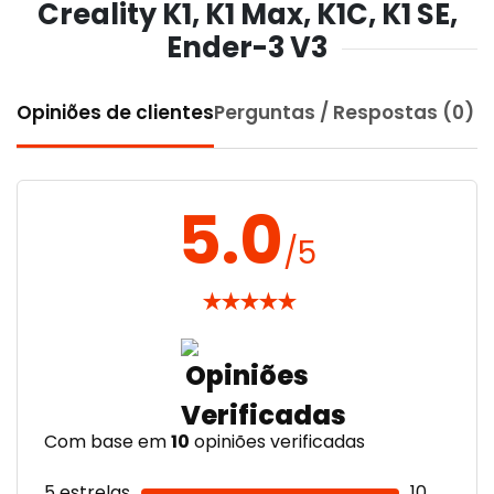
Creality K1, K1 Max, K1C, K1 SE,
Ender-3 V3
Opiniões de clientes
Perguntas / Respostas (0)
5.0
/5
★
★
★
★
★
Com base em
10
opiniões verificadas
5 estrelas
10