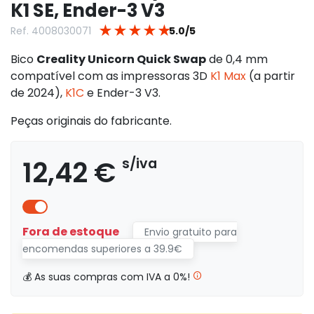
K1 SE, Ender-3 V3
★
★
★
★
★
Ref. 4008030071
5.0/5
Bico
Creality Unicorn Quick Swap
de 0,4 mm
compatível com as impressoras 3D
K1 Max
(a partir
de 2024),
K1C
e Ender-3 V3.
Peças originais do fabricante.
12,42 €
s/iva
Fora de estoque
Envio gratuito para
encomendas superiores a 39.9€
💰 As suas compras com IVA a 0%!