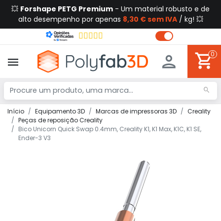
💥
Forshape PETG Premium
- Um material robusto e de
alto desempenho por apenas
8,30 € sem IVA
/ kg! 💥
0
Início
Equipamento 3D
Marcas de impressoras 3D
Creality
Peças de reposição Creality
Bico Unicorn Quick Swap 0.4mm, Creality K1, K1 Max, K1C, K1 SE,
Ender-3 V3